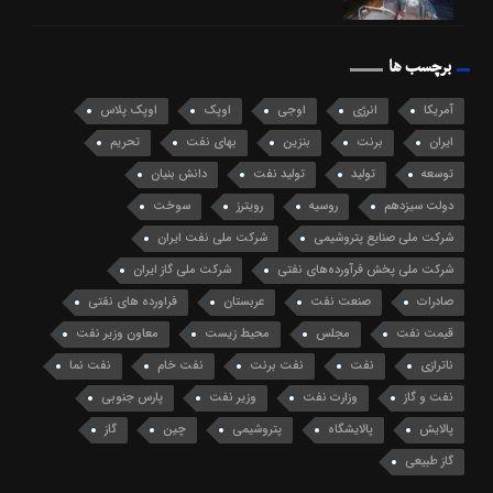
برچسب ها
آمریکا
انرژی
اوجی
اوپک
اوپک پلاس
ایران
برنت
بنزین
بهای نفت
تحریم
توسعه
تولید
تولید نفت
دانش بنیان
دولت سیزدهم
روسیه
رویترز
سوخت
شرکت ملی صنایع پتروشیمی
شرکت ملی نفت ایران
شرکت ملی پخش فرآورده‌های نفتی
شرکت ملی گاز ایران
صادرات
صنعت نفت
عربستان
فراورده های نفتی
قیمت نفت
مجلس
محیط زیست
معاون وزیر نفت
ناترازی
نفت
نفت برنت
نفت خام
نفت نما
نفت و گاز
وزارت نفت
وزیر نفت
پارس جنوبی
پالایش
پالایشگاه
پتروشیمی
چین
گاز
گاز طبیعی