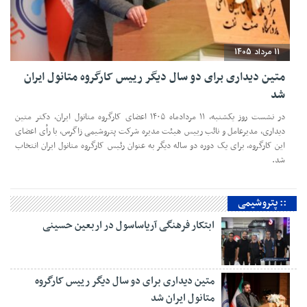
11 مرداد 1405
متین دیداری برای دو سال دیگر رییس کارگروه متانول ایران
شد
در نشست روز یکشنبه، ۱۱ مردادماه ۱۴۰۵ اعضای کارگروه متانول ایران، دکتر متین
دیداری، مدیرعامل و‌ نائب رییس هیئت مدیره شرکت پتروشیمی زاگرس، با رأی اعضای
این کارگروه، برای یک دوره دو ساله دیگر به عنوان رئیس کارگروه متانول ایران انتخاب
شد.
:: پتروشیمی
ابتکار فرهنگی آریاساسول در اربعین حسینی
متین دیداری برای دو سال دیگر رییس کارگروه
متانول ایران شد