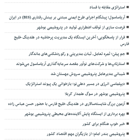
استراتژی مقابله با فساد
آریاساسول؛ پیشگام اجرای طرح ایمنی مبتنی بر بینش رفتاری (BIS) در ایران
فرصت سازی از توقف اضطراری تولید در پتروشیمی بوشهر
فرار از پاسخگویی؛ آخرین ایستگاه یک مدیریت پرحاشیه در هلدینگ خلیج
فارس
جم پیلن؛ ثمره تعامل، ثبات مدیریتی و رکوردشکنی‌های ماندگار
استارتاپ‌ها و شرکت‌های نوآور مقصد سرما‌یه‌گذاری آریاساسول می‌شوند
شیبانی مدیرعامل پتروشیمی سروش مهستان شد
دیپلماسی انرژی در مسیر دهلی‌نو؛ بازخوانی یک پیوند استراتژیک
پتروشیمی بوشهر در سوگ علمدار کربلا
آزمون بزرگ شایسته‌سالاری در هلدینگ خلیج فارس با حضور حسن عباس زاده
بهره برداری از ایستگاه پایش آلاینده‌های محیطی پتروشیمی بوشهر
خبر خوبِ هنگام برای کشور
پتروشیمی بندر امام؛ از بازیگران مهم اقتصاد کشور