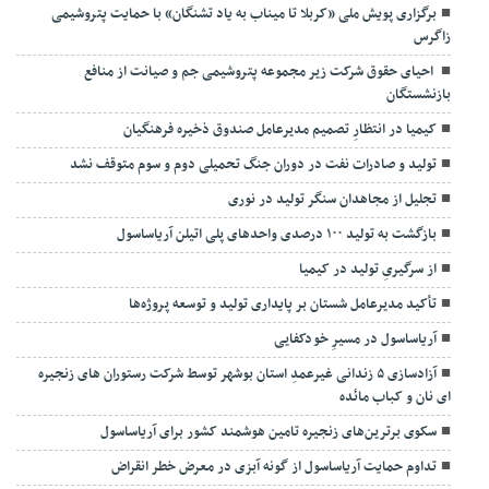
برگزاری پویش ملی «کربلا تا میناب به یاد تشنگان» با حمایت پتروشیمی
زاگرس
احیای حقوق شرکت زیر مجموعه پتروشیمی جم و صیانت از منافع
بازنشستگان
کیمیا در انتظارِ تصمیم مدیرعامل صندوق ذخیره فرهنگیان
تولید و صادرات نفت در دوران جنگ تحمیلی دوم و سوم متوقف نشد
تجلیل از مجاهدان سنگر تولید در نوری
بازگشت به تولید ۱۰۰ درصدی واحدهای پلی اتیلن آریاساسول
از سرگیریِ تولید در کیمیا
تأکید مدیرعامل شستان بر پایداری تولید و توسعه پروژه‌ها
آریاساسول در مسیرِ خودکفایی
آزادسازی ۵ زندانی غیرعمدِ استان بوشهر توسط شرکت رستوران های زنجیره
ای نان و کباب مائده
سکوی برترین‌های زنجیره تامین هوشمند کشور برای آریاساسول
تداوم حمایت آریاساسول از گونه آبزی در معرض خطر انقراض