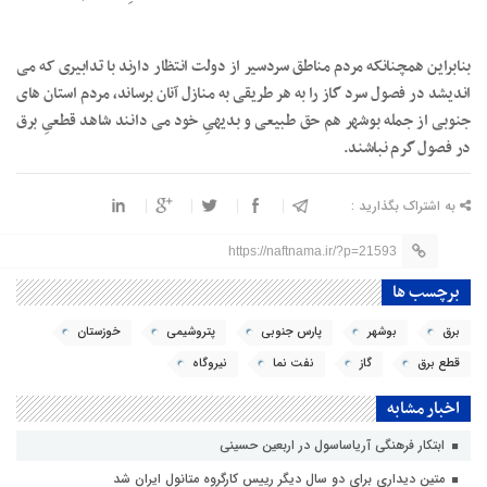
بنابراین همچنانکه مردم مناطق سردسیر از دولت انتظار دارند با تدابیری که می
اندیشد در فصول سرد گاز را به هر طریقی به منازل آنان برساند، مردم استان های
جنوبی از جمله بوشهر هم حق طبیعی و بدیهیِ خود می دانند شاهد قطعیِ برق
در فصول گرم نباشند.
به اشتراک بگذارید :
https://naftnama.ir/?p=21593
برچسب ها
برق
بوشهر
پارس جنوبی
پتروشیمی
خوزستان
قطع برق
گاز
نفت نما
نیروگاه
اخبار مشابه
ابتکار فرهنگی آریاساسول در اربعین حسینی
متین دیداری برای دو سال دیگر رییس کارگروه متانول ایران شد