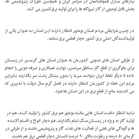
نیازهای منازل هموطنانمان در سراسر ایران و همچنین خوراک پتروشیمی ها،
بخش قابل توجهی از گاز نیروگاه ها را برای تولید برق تامین می کند.
در چنین شرایطی مردم استان بوشهر انتظار دارند این استان به عنوان یکی از
تولیدکنندگان اصلیِ برق کشور دچار قطعیِ برق نباشد.
از طرفی استان های جنوبی کشورمان به عنوان استان های گرمسیر در زمستان
برای جلوگیری از قطعِ گاز مناطق سردسیر، نهایتِ همکاری و صرفه جویی را انجام
داده تا دیگر نقاط ایران بتوانند سرما را بدون مشکل پشت سر بگذارند بنابراین
مردم این خطه از کشورمان انتظار دارند در فصل گرمِ سال دولت با تدبیری که
می اندیشد مانع از قطع برق در این استان ها شود.
نباید انتظار داشت استان هایی مانند بوشهر هم برق کشور را تولید کنند، هم در
تولید گاز به ویژه در زمستان سنگ تمام بگذارند، هم دچار انواع و اقسام آلاینده
ها و آلودگی های ناشی از فعالیت های نفت، گاز و پتروشیمی باشند و از طرفی در
گرمای ۵۰ درجه و رطوبت بالای ۹۰ درصدِ تابستان دچار قطعیِ برق هم باشند.