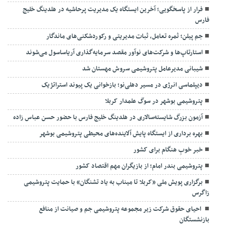
فرار از پاسخگویی؛ آخرین ایستگاه یک مدیریت پرحاشیه در هلدینگ خلیج
فارس
جم پیلن؛ ثمره تعامل، ثبات مدیریتی و رکوردشکنی‌های ماندگار
استارتاپ‌ها و شرکت‌های نوآور مقصد سرما‌یه‌گذاری آریاساسول می‌شوند
شیبانی مدیرعامل پتروشیمی سروش مهستان شد
دیپلماسی انرژی در مسیر دهلی‌نو؛ بازخوانی یک پیوند استراتژیک
پتروشیمی بوشهر در سوگ علمدار کربلا
آزمون بزرگ شایسته‌سالاری در هلدینگ خلیج فارس با حضور حسن عباس زاده
بهره برداری از ایستگاه پایش آلاینده‌های محیطی پتروشیمی بوشهر
خبر خوبِ هنگام برای کشور
پتروشیمی بندر امام؛ از بازیگران مهم اقتصاد کشور
برگزاری پویش ملی «کربلا تا میناب به یاد تشنگان» با حمایت پتروشیمی
زاگرس
احیای حقوق شرکت زیر مجموعه پتروشیمی جم و صیانت از منافع
بازنشستگان