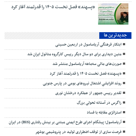
«پسهند» فصل نخست ۱۴۰۵ را قدرتمند آغاز کرد
جديدترين ها
ابتکار فرهنگی آریاساسول در اربعین حسینی
متین دیداری برای دو سال دیگر رییس کارگروه متانول ایران شد
صورت‌های مالی سه‌ماهه آریاساسول منتشر شد
«پسهند» فصل نخست ۱۴۰۵ را قدرتمند آغاز کرد
روند افزایشیِ اشتغال نیروهای بومی در پارس جنوبی
تقدیر رییس جمهور از عملکرد درخشان نوری
زاگرس در آستانه تحولی بزرگ
استراتژی مقابله با فساد
آریاساسول؛ پیشگام اجرای طرح ایمنی مبتنی بر بینش رفتاری (BIS) در ایران
فرصت سازی از توقف اضطراری تولید در پتروشیمی بوشهر