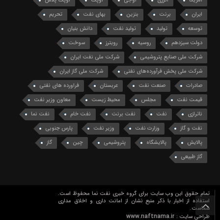
آمریکا
انرژی
اوجی
اوپک
اوپک پلاس
ایران
برنت
بنزین
بهای نفت
تحریم
توسعه
تولید
تولید نفت
دانش بنیان
دولت سیزدهم
روسیه
رویترز
سوخت
شرکت ملی صنایع پتروشیمی
شرکت ملی نفت ایران
شرکت ملی پخش فرآورده‌های نفتی
شرکت ملی گاز ایران
صادرات
صنعت نفت
عربستان
فراورده های نفتی
قیمت نفت
مجلس
محیط زیست
معاون وزیر نفت
ناترازی
نفت
نفت برنت
نفت خام
نفت نما
نفت و گاز
وزارت نفت
وزیر نفت
پارس جنوبی
پالایش
پالایشگاه
پتروشیمی
چین
گاز
گاز طبیعی
تمام حقوق این وب سایت برای گروه خبری نفت نما محفوظ است.
استفاده از اخبار با ذکر منبع نشان از امانت داری و اخلاق مداری
شماست.
www.naftnama.ir
طراحی سایت :