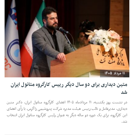
11 مرداد 1405
متین دیداری برای دو سال دیگر رییس کارگروه متانول ایران
شد
در نشست روز یکشنبه، ۱۱ مردادماه ۱۴۰۵ اعضای کارگروه متانول ایران، دکتر متین
دیداری، مدیرعامل و‌ نائب رییس هیئت مدیره شرکت پتروشیمی زاگرس، با رأی اعضای
این کارگروه، برای یک دوره دو ساله دیگر به عنوان رئیس کارگروه متانول ایران انتخاب
شد.