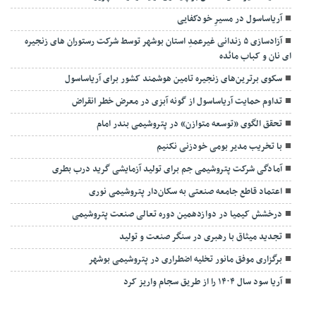
آریاساسول در مسیرِ خودکفایی
آزادسازی ۵ زندانی غیرعمدِ استان بوشهر توسط شرکت رستوران های زنجیره
ای نان و کباب مائده
سکوی برترین‌های زنجیره تامین هوشمند کشور برای آریاساسول
تداوم حمایت آریاساسول از گونه آبزی در معرض خطر انقراض
تحقق الگوی «توسعه متوازن» در پتروشیمی بندر امام
با تخریب مدیر بومی خودزنی نکنیم
آمادگی شرکت پتروشیمی جم برای تولید آزمایشی گرید درب بطری
اعتماد قاطع جامعه صنعتی به سکان‌دار پتروشیمی نوری
درخشش کیمیا در دوازدهمین دوره تعالی صنعت پتروشیمی
تجدید میثاق با رهبری در سنگر صنعت و تولید
برگزاری موفق مانور تخلیه اضطراری در پتروشیمی بوشهر
آریا سود سال ۱۴۰۴ را از طریق سجام واریز کرد