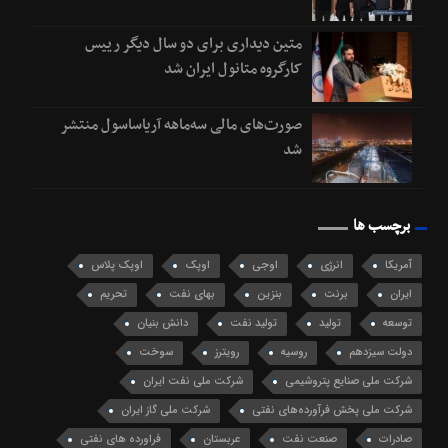
متین دیداری برای دو سال دیگر رییس
کارگروه متانول ایران شد
صورت‌های مالی سه‌ماهه آریاساسول منتشر
شد
برچسب ها
آمریکا
انرژی
اوجی
اوپک
اوپک پلاس
ایران
برنت
بنزین
بهای نفت
تحریم
توسعه
تولید
تولید نفت
دانش بنیان
دولت سیزدهم
روسیه
رویترز
سوخت
شرکت ملی صنایع پتروشیمی
شرکت ملی نفت ایران
شرکت ملی پخش فرآورده‌های نفتی
شرکت ملی گاز ایران
صادرات
صنعت نفت
عربستان
فراورده های نفتی