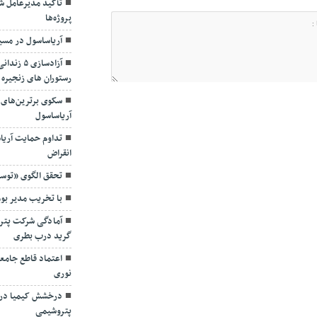
پروژه‌ها
آریاساسول در مسی
آزادسازی
رستوران های زنجیره 
سکوی برترین‌های 
آریاساسول
تداوم حمایت آریا
انقراض
تحقق الگوی «توسع
با تخریب مدیر بو
آمادگی شرکت پترو
گرید درب بطری
اعتماد قاطع جامع
نوری
درخشش کیمیا در 
پتروشیمی