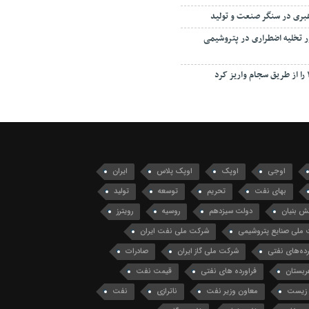
هبری در سنگر صنعت و تولید
ور تخلیه اضطراری در پتروشیمی
اوجی
اوپک
اوپک پلاس
ایران
بهای نفت
تحریم
توسعه
تولید
ش بنیان
دولت سیزدهم
روسیه
رویترز
ملی صنایع پتروشیمی
شرکت ملی نفت ایران
ه‌های نفتی
شرکت ملی گاز ایران
صادرات
ربستان
فراورده های نفتی
قیمت نفت
زیست
معاون وزیر نفت
ناترازی
نفت
ت خام
نفت نما
نفت و گاز