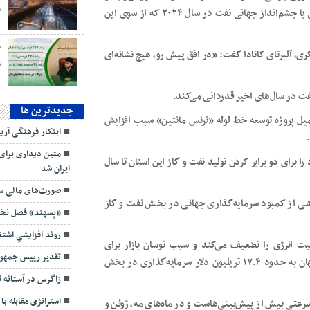
تقاضای نفت از ۱۲۰ میلیون بشکه در روز فراتر رود. این پیش‌بینی با چشم‌انداز جهانی نفت در سال ۲۰۲۴ که از سوی این
، آلبرتای کانادا گفت: «در افق پیش رو، هیچ نشانه‌ای
ق
فت در سال‌های اخیر قدردانی می‌کند.
جديدترين ها
 چرا که تکمیل پروژه توسعه خط لوله «ترنس مانتین» سبب افزایش
ابتکار فرهنگی آر
متین دیداری برای
ایران شد
ا برای دو برابر کردن تولید نفت و گاز این استان تا سال
صورت‌های مالی سه
اشی از کمبود سرمایه‌گذاری جهانی در بخش نفت و گاز
«پسهند» فصل نخست ۱۴۰۵ را قدرتمند
روند افزایشیِ اش
یت انرژی را تضعیف می‌کند و سبب نوسان بازار برای
تقدیر رییس جمهور
تولیدکنندگان و مصرف‌کنندگان می‌شود. اوپک برآورد می‌کند جهان به حدود ۱۷.۴ تریلیون دلار سرمایه‌گذاری در بخش
زاگرس در آستانه 
استراتژی مقابله با
عتی بیش از پیش‌بینی‌هاست و در ماه‌های مه، ژوئن و