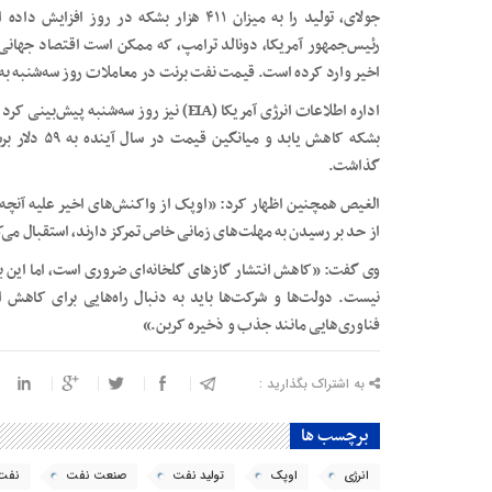
جولای، تولید را به میزان ۴۱۱ هزار بشکه در 
رئیس‌جمهور آمریکا، دونالد ترامپ، که ممکن است اقتصاد جهانی 
اخیر وارد کرده است. قیمت نفت برنت در معاملات روز سه‌شنبه به ۶۶.۸۷ دلار به ازای هر بشکه رسید
بشکه کاهش یاب
گذاشت.
الغیص همچنین اظهار کرد: «اوپک از واکنش‌های اخیر علیه آنچه 
از حد بر رسیدن به مهلت‌های زمانی خاص تمرکز دارند، استقبال می‌
وی گفت: «کاهش انتشار گازهای گلخانه‌ای ضروری است، اما این به‌
نیست. دولت‌ها و شرکت‌ها باید به دنبال راه‌هایی برای کاهش ان
فناوری‌هایی مانند جذب و ذخیره کربن.»
به اشتراک بگذارید :
برچسب ها
انرژی
اوپک
تولید نفت
صنعت نفت
نفت 