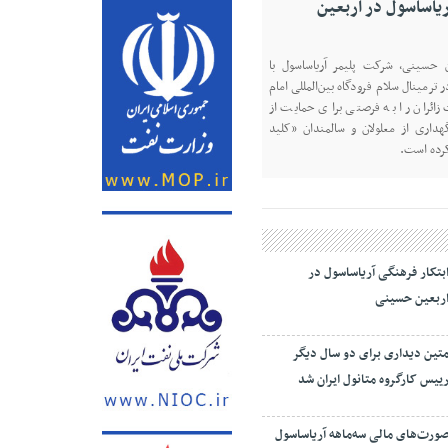
یران شد
در نشست روز یکشنبه، ۱۱ مردادماه ۱۴۰۵ اعضای کارگروه
تین دیداری، مدیرعامل و‌ نائب رییس
روشیمی زاگرس، با رأی اعضای این
 دو ساله دیگر به عنوان رئیس کارگروه
.
بتکار فرهنگی آریاساسول در
ربعین حسینی
تین دیداری برای دو سال دیگر
ییس کارگروه متانول ایران شد
ورت‌های مالی سه‌ماهه آریاساسول
نتشر شد