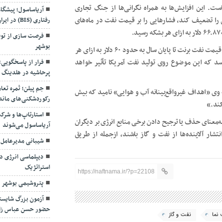
آریاساسول؛ پیشگا
روز افزایش داده است. این افزایش‌ها به همراه نگرانی‌ها از جنگ تجاری
رفتاری (BIS) در ایران
را تضعیف کند، فشارهایی را بر قیمت نفت در ماه‌های
فرصت سازی از توق
.
بوشهر
اداره اطلاعات انرژی آمریکا (EIA) نیز روز سه‌شنبه پیش‌بینی کرد قیمت نفت برنت تا پایان سال به حدود ۶۰ دلار به ازای هر
فرار از پاسخگویی
د و میانگین قیمت در سال آینده به ۵۹ دلار برسد که این موضوع روی تولید نفت آمریکا تأثیر خواهد
پرحاشیه در هلدینگ 
جم پیلن؛ ثمره تعا
وی «اهداف غیرواقع‌بینانه آب و هوایی» نامید که بیش
رکوردشکنی‌های ماند
کند.»
استارتاپ‌ها و شرک
آریاساسول می‌شوند
معنای حذف یا ترجیح دادن برخی منابع انرژی بر دیگران
تشار آلاینده‌ها از نفت و گاز باشند، ازجمله از طریق
شیبانی مدیرعامل
دیپلماسی انرژی در
استراتژیک
https://naftnama.ir/?p=22108
پتروشیمی بوشهر د
آزمون بزرگ شایسته
حضور حسن عباس زا
نما
نفت و گاز
بهره برداری از ای