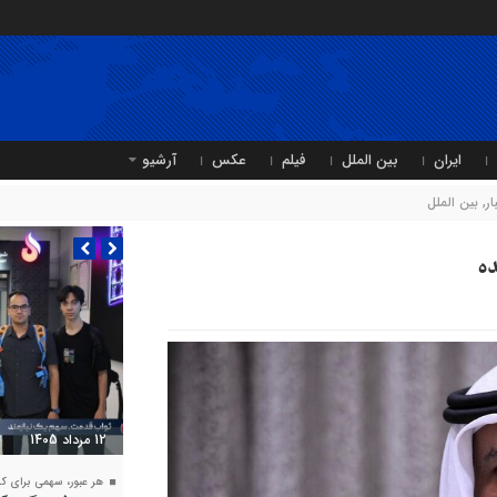
ایران
بین الملل
فیلم
عکس
آرشیو
ر
,
بین الملل
ده
11 مرداد 1405
متین دیداری بر