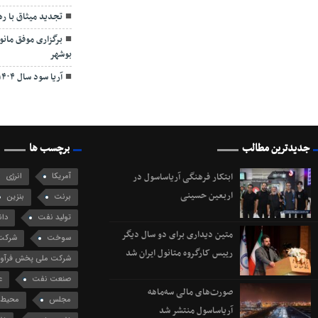
تجدید میثاق با ر
برگزاری موفق مان
بوشهر
آریا سود سال ۱۴۰۴ را از طریق سجام واریز کرد
جدیدترین مطالب
برچسب ها
ابتکار فرهنگی آریاساسول در
آمریکا
انرژی
اربعین حسینی
برنت
بنزین
تولید نفت
دان
متین دیداری برای دو سال دیگر
سوخت
شرکت 
رییس کارگروه متانول ایران شد
شرکت ملی پخش فرآورد
صنعت نفت
ع
صورت‌های مالی سه‌ماهه
مجلس
محیط 
آریاساسول منتشر شد
نفت برنت
نف