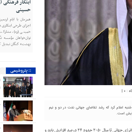
کارگروه متانول ا
متانول ایران، دکتر م
هیئت مدیره شرکت پت
کارگروه، برای یک دوره
متانول ایران انتخاب شد
:: پتروشیمی
ا
ا
|
۰
م
ر
شنبه اعلام کرد که رشد تقاضای جهانی نفت در دو و نیم
زایش است.
ص
به گزارش نفت نما به نقل از رویترز ، اوپک پیش‌بینی می‌کند نیاز انرژی جهانی تا سال ۲۰۵۰ حدود ۲۴ درصد افزایش یابد و
م