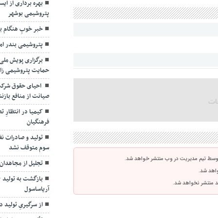
پتروشیمی بوشهر
خبر خوبِ هنگام ب
پتروشیمی بندر اما
برگزاری پویش ملی 
حمایت پتروشیمی ز
احیای حقوق شرکت
صیانت از منافع بازن
کیمیا در انتظارِ
فرهنگیان
تولید و صادرات ن
سوم متوقف نشد
تجلیل از مجاهدان 
توسط تیم مدیریت در وب منتشر خواهد شد.
واهد شد.
آریاساسول
اشد منتشر نخواهد شد.
از سرگیریِ تولید د
تأکید مدیرعامل شس