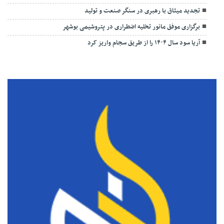
تجدید میثاق با رهبری در سنگر صنعت و تولید
برگزاری موفق مانور تخلیه اضطراری در پتروشیمی بوشهر
آریا سود سال ۱۴۰۴ را از طریق سجام واریز کرد