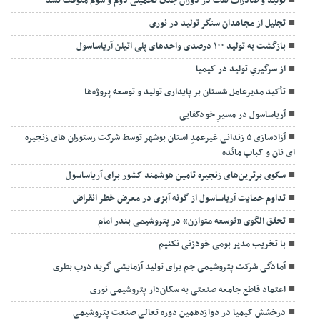
تولید و صادرات نفت در دوران جنگ تحمیلی دوم و سوم متوقف نشد
تجلیل از مجاهدان سنگر تولید در نوری
بازگشت به تولید ۱۰۰ درصدی واحدهای پلی اتیلن آریاساسول
از سرگیریِ تولید در کیمیا
تأکید مدیرعامل شستان بر پایداری تولید و توسعه پروژه‌ها
آریاساسول در مسیرِ خودکفایی
آزادسازی ۵ زندانی غیرعمدِ استان بوشهر توسط شرکت رستوران های زنجیره
ای نان و کباب مائده
سکوی برترین‌های زنجیره تامین هوشمند کشور برای آریاساسول
تداوم حمایت آریاساسول از گونه آبزی در معرض خطر انقراض
تحقق الگوی «توسعه متوازن» در پتروشیمی بندر امام
با تخریب مدیر بومی خودزنی نکنیم
آمادگی شرکت پتروشیمی جم برای تولید آزمایشی گرید درب بطری
اعتماد قاطع جامعه صنعتی به سکان‌دار پتروشیمی نوری
درخشش کیمیا در دوازدهمین دوره تعالی صنعت پتروشیمی