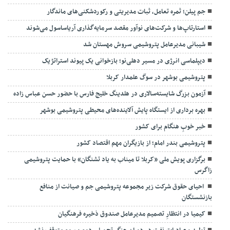
جم پیلن؛ ثمره تعامل، ثبات مدیریتی و رکوردشکنی‌های ماندگار
استارتاپ‌ها و شرکت‌های نوآور مقصد سرما‌یه‌گذاری آریاساسول می‌شوند
شیبانی مدیرعامل پتروشیمی سروش مهستان شد
دیپلماسی انرژی در مسیر دهلی‌نو؛ بازخوانی یک پیوند استراتژیک
پتروشیمی بوشهر در سوگ علمدار کربلا
آزمون بزرگ شایسته‌سالاری در هلدینگ خلیج فارس با حضور حسن عباس زاده
بهره برداری از ایستگاه پایش آلاینده‌های محیطی پتروشیمی بوشهر
خبر خوبِ هنگام برای کشور
پتروشیمی بندر امام؛ از بازیگران مهم اقتصاد کشور
برگزاری پویش ملی «کربلا تا میناب به یاد تشنگان» با حمایت پتروشیمی
زاگرس
احیای حقوق شرکت زیر مجموعه پتروشیمی جم و صیانت از منافع
بازنشستگان
کیمیا در انتظارِ تصمیم مدیرعامل صندوق ذخیره فرهنگیان