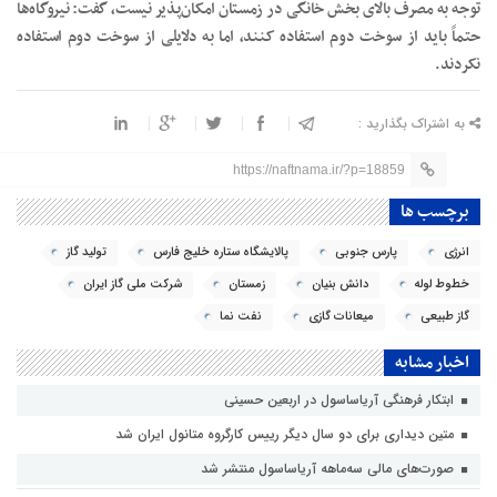
توجه به مصرف بالای بخش خانگی در زمستان امکان‌پذیر نیست، گفت: نیروگاه‌ها
حتماً باید از سوخت دوم استفاده کنند، اما به دلایلی از سوخت دوم استفاده
نکردند.
به اشتراک بگذارید :
https://naftnama.ir/?p=18859
برچسب ها
انرژی
پارس جنوبی
پالایشگاه ستاره خلیج فارس
تولید گاز
خطوط لوله
دانش بنیان
زمستان
شرکت ملی گاز ایران
گاز طبیعی
میعانات گازی
نفت نما
اخبار مشابه
ابتکار فرهنگی آریاساسول در اربعین حسینی
متین دیداری برای دو سال دیگر رییس کارگروه متانول ایران شد
صورت‌های مالی سه‌ماهه آریاساسول منتشر شد