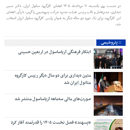
در نشست روز یکشنبه، ۱۱ مردادماه ۱۴۰۵ اعضای کارگروه متانول ایران، دکتر متین
دیداری، مدیرعامل و‌ نائب رییس هیئت مدیره شرکت پتروشیمی زاگرس، با رأی اعضای
این کارگروه، برای یک دوره دو ساله دیگر به عنوان رئیس کارگروه متانول ایران انتخاب
شد.
:: پتروشیمی
ابتکار فرهنگی آریاساسول در اربعین حسینی
متین دیداری برای دو سال دیگر رییس کارگروه
متانول ایران شد
صورت‌های مالی سه‌ماهه آریاساسول منتشر شد
«پسهند» فصل نخست ۱۴۰۵ را قدرتمند آغاز کرد