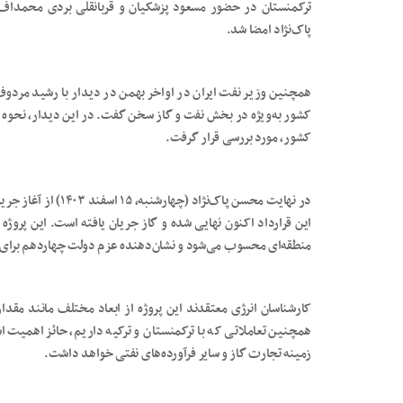
ترکمنستان در حضور مسعود پزشکیان و قربانقلی بردی محمدا
پاک‌نژاد امضا شد.
همچنین ﻭﺯﯾﺮ ﻧﻔﺖ ایران در اواخر بهمن در دیدار ﺑﺎ ﺭﺷﯿﺪ ﻣﺮﺩﻭﻑ،
کشور به‌ویژه در بخش نفت و گاز سخن گفت. در این دیدار، نحوه ع
ﮐﺸﻮﺭ، مورد بررسی قرار گرفت.
در نهایت محسن‌ پاک‌نژا
این قرارداد اکنون نهایی شده و گاز جریان یافته است. این پروژه 
منطقه‌ای محسوب می‌شود و نشان‌دهنده عزم دولت چهاردهم برای 
کارشناسان انرژی معتقدند این پروژه از ابعاد مختلف مانند مقد
همچنین تعاملاتی که با ترکمنستان و ترکیه داریم، حائز اهمیت است 
زمینه تجارت گاز و سایر فرآورده‌های نفتی خواهد داشت.