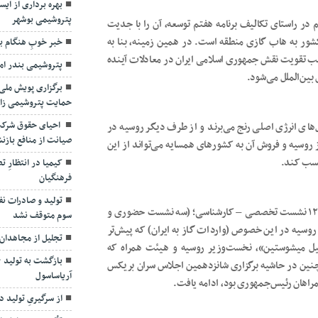
پتروشیمی بوشهر
ر راستای تکالیف برنامه هفتم توسعه، آن را با جدیت
خبر خوبِ هنگام ب
کشور به هاب گازی منطقه است. در همین زمینه، بنا به
پتروشیمی بندر اما
سبب تقویت نقش جمهوری اسلامی ایران در معادلات آینده
بین‌الملل می‌شود.
برگزاری پویش ملی 
حمایت پتروشیمی ز
احیای حقوق شرکت
‌های انرژی اصلی رنج می‌برند و از طرف دیگر روسیه در
صیانت از منافع بازن
 از روسیه و فروش آن به کشورهای همسایه می‌تواند از این
کیمیا در انتظارِ
کسب کند.
فرهنگیان
تولید و صادرات ن
سوم متوقف نشد
در همین خصوص تنها در ۱۰۰ روز نخست دولت چهاردهم، بالغ بر ۱۲ نشست تخصصی – کارشناسی؛ (سه نشست‌ حضوری و
تجلیل از مجاهدان 
ا روسیه در این خصوص (واردات گاز به ایران) که پیش‌تر
ائیل میشوستین»، نخست‌وزیر روسیه و هیئت همراه که
مچنین در حاشیه برگزاری شانزدهمین اجلاس سران بریکس
آریاساسول
مراهان رئیس‌جمهوری بود، ادامه یافت.
از سرگیریِ تولید د
تأکید مدیرعامل شس