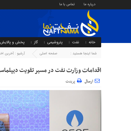
درباره ما
تماس با ما
خانه
نفت
پتروشیمی
گاز
پخش و پالایش
شما اینجا هستید :
صفحه اصلی
آرشیو :
آخرین اخبا
اقدامات وزارت نفت در مسیر تقویت دیپلماسی
ارسال
پرینت