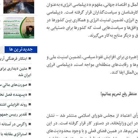
الملل و اقتصاد جهانی، مفهوم «دیپلماسی انرژی» به‌عنوان
کارشناسان و سیاست‌گذاران قرار گرفته است. دیپلماسی
ابع انرژی، تضمین امنیت انرژی و همکاری بین کشورها در
ق
توافق‌ها و سیاست‌هایی است که کشورها برای دستیابی به
و دیگر منابع به‌کار می‌گیرند.
جديدترين ها
ابتکار فرهنگی آر
ری راهبردی برای افزایش نفوذ سیاسی، تضمین امنیت ملی و
متین دیداری برای
م‌ها و رقابت‌های منطقه‌ای مواجه است، دیپلماسی انرژی
ایران شد
الملل ایفا کند.
صورت‌های مالی سه
«پسهند» فصل نخست ۱۴۰۵ را قدرتمند
نتظر رفع تحریم بمانیم!
روند افزایشیِ اش
تقدیر رییس جمهور
رأی اعتماد از مجلس شورای اسلامی منتشر شد – نشان
زاگرس در آستانه 
 این وزارتخانه، در دستور کار قرار گرفته است. در این
استراتژی مقابله با
تحریم‌ها، در همین فضای فعلی و با وجود محدودیت‌های