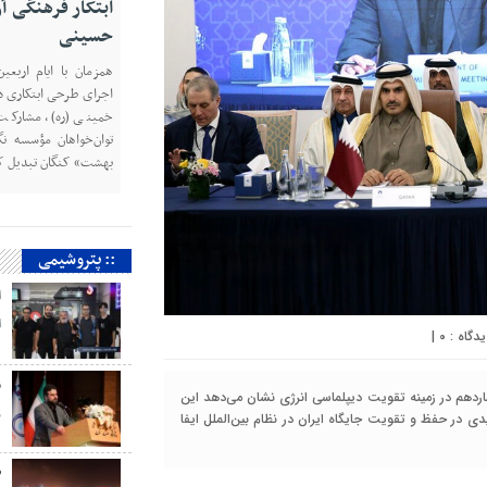
کارگروه متانول ا
متانول ایران، دکتر م
هیئت مدیره شرکت پت
کارگروه، برای یک دوره
متانول ایران انتخاب شد
:: پتروشیمی
ا
ا
|
۰
م
ر
اردهم در زمینه تقویت دیپلماسی انرژی نشان می‌دهد این
ی در حفظ و تقویت جایگاه ایران در نظام بین‌الملل ایفا
ص
م