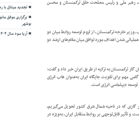
ف، رهبر ملی و رئیس مصلحت خلق ترکمنستان و محسن
تجدید میثاق با ر
برگزاری موفق مان
بوشهر
آریا سود سال ۱۴۰۴ را از طریق سجام واریز کرد
 ﻭﺯﯾﺮ ﺧﺎﺭﺟﻪ ﺗﺮﮐﻤﻨﺴﺘﺎﻥ، از لزوم توسعه روابط میان دو
ملیاتی شدن ﺍﻫﺪﺍف مورد توافق میان ﻣﻘام‌های ارشد ﺩﻭ
د (چهارشنبه، ۱۵ اسفند ۱۴۰۳) از آغاز جریان گاز ترکمنستان به ترکیه از طریق ایران خبر داد و گفت:
گامی مهم برای تقویت جایگاه ایران به‌عنوان هاب انرژی
توسعه دیپلماسی انرژی است.
ار گازی که در ناحیه شمال شرق کشور تحویل می‌گیریم،
و تأثیر قابل‌توجهی بر روابط متقابل ایران، به‌ویژه در