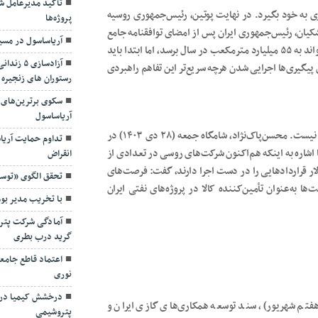
پروژه‌ها
ری به خود بگیرد. در نهایت پوتین، رئیس‌جمهوری روسیه
آریاساسول در مسی
مسعود پزشکیان، رئیس‌جمهوری ایران پس از امضای توافقنامه جامع
راهبردی میان دو کشور اعلام کرد عرضه گاز روسیه به ایران، می‌تواند به ۵۵ میلیارد مترمکعب در سال برسد، اما ابتدا باید
آزادسازی
با ‌وجود این پیگیری‌ها اجرایی شدن هرچه سریع‌تر این تفاهم راهبردی
رستوران های زنجیره 
سکوی برترین‌های 
آریاساسول
تداوم حمایت آریا
تعامل با روسیه در حوزه نفت و گاز اما تنها به توافق گازی محدود نیست. محسن‌پاک‌نژاد، شامگاه جمعه (۲۸ دی ۱۴۰۳) در
انقراض
اشاره به اینکه هم‌اکنون شرکت‌های روسی در تعدادی از
تحقق الگوی «توسع
از ایران با سرمایه‌گذاری بیش از ۷.۵ میلیارد دلار قراردادهایی را در دست اجرا دارند، گفت: فرصت‌های
 به‌عنوان تأمین‌کننده کالا در پروژه‌های نفتی ایران
با تخریب مدیر بو
آمادگی شرکت پترو
گرید درب بطری
اعتماد قاطع جامع
نوری
درخشش کیمیا در 
پتروشیمی
فتم شهریور)، سند توسعه همکاری‌های گازی ایران و