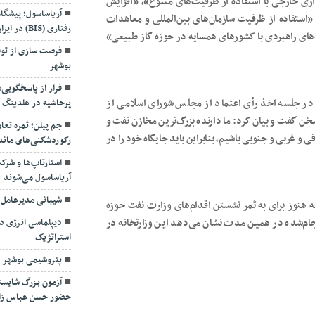
ی خارجی با استفاده از ظرفیت‌های متنوع»، «افزایش
آریاساسول؛ پیشگا
«استفاده از ظرفیت سازمان‌های بین‌المللی و معاهدات
رفتاری (BIS) در ایران
های راهبردی با کشورهای همسایه در حوزه گاز طبیعی»
فرصت سازی از توق
بوشهر
فرار از پاسخگویی
پرحاشیه در هلدینگ 
د، وزیر نفت دولت چهاردهم (سه‌شنبه، ۳۰ مرداد) در جلسه اخذ رأی اعتماد از مجلس شورای اسلامی از
جم پیلن؛ ثمره تعا
ن گفت و بیان کرد: ما دارنده بزرگ‌ترین مخازن نفت و
رکوردشکنی‌های ماند
و غربی و جنوبی باشیم، بنابراین باید جایگاه خود را در
استارتاپ‌ها و شرک
آریاساسول می‌شوند
شیبانی مدیرعامل
هنوز برای به ثمر نشستن اقدام‌های وزارت نفت حوزه
دیپلماسی انرژی در
نجام‌شده در همین مدت نشان می‌دهد این وزارتخانه در
استراتژیک
پتروشیمی بوشهر د
آزمون بزرگ شایسته
حضور حسن عباس زا
بهره برداری از ای