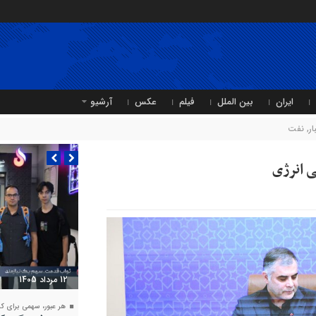
ایران
بین الملل
فیلم
عکس
آرشیو
ر
,
نفت
 انرژی
11 مرداد 1405
متین دیداری بر