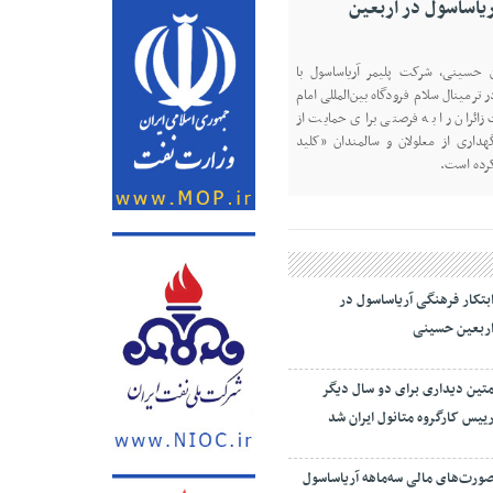
یران شد
در نشست روز یکشنبه، ۱۱ مردادماه ۱۴۰۵ اعضای کارگروه
تین دیداری، مدیرعامل و‌ نائب رییس
روشیمی زاگرس، با رأی اعضای این
 دو ساله دیگر به عنوان رئیس کارگروه
.
بتکار فرهنگی آریاساسول در
ربعین حسینی
تین دیداری برای دو سال دیگر
ییس کارگروه متانول ایران شد
ورت‌های مالی سه‌ماهه آریاساسول
نتشر شد