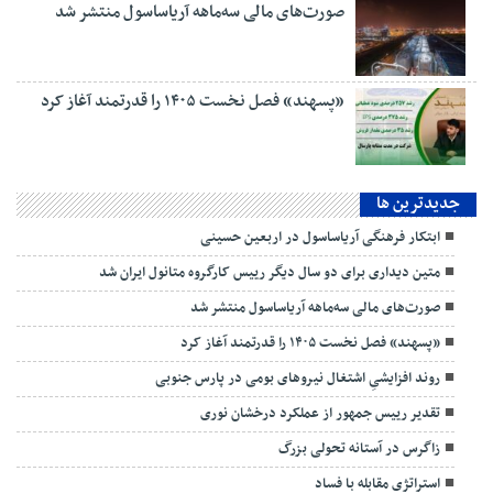
صورت‌های مالی سه‌ماهه آریاساسول منتشر شد
«پسهند» فصل نخست ۱۴۰۵ را قدرتمند آغاز کرد
جديدترين ها
ابتکار فرهنگی آریاساسول در اربعین حسینی
متین دیداری برای دو سال دیگر رییس کارگروه متانول ایران شد
صورت‌های مالی سه‌ماهه آریاساسول منتشر شد
«پسهند» فصل نخست ۱۴۰۵ را قدرتمند آغاز کرد
روند افزایشیِ اشتغال نیروهای بومی در پارس جنوبی
تقدیر رییس جمهور از عملکرد درخشان نوری
زاگرس در آستانه تحولی بزرگ
استراتژی مقابله با فساد