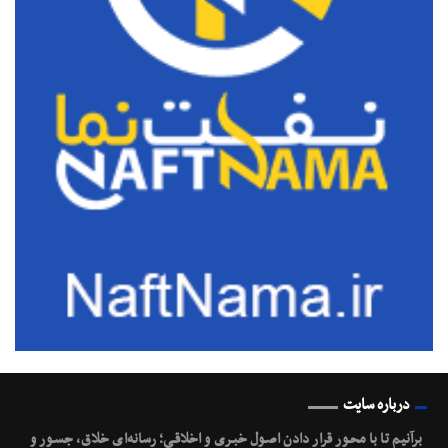
درباره سایت
برآنیم تا با محـور قرار دادن اصـول خبـری و اخلاقـی؛ رسانه‌ای خلاق، جسـور و