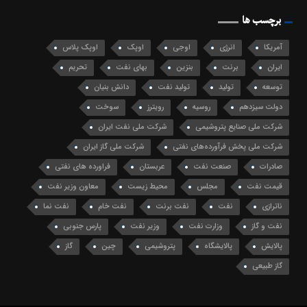
برچسب ها
آمریکا
انرژی
اوجی
اوپک
اوپک پلاس
ایران
برنت
بنزین
بهای نفت
تحریم
توسعه
تولید
تولید نفت
دانش بنیان
دولت سیزدهم
روسیه
رویترز
سوخت
شرکت ملی صنایع پتروشیمی
شرکت ملی نفت ایران
شرکت ملی پخش فرآورده‌های نفتی
شرکت ملی گاز ایران
صادرات
صنعت نفت
عربستان
فراورده های نفتی
قیمت نفت
مجلس
محیط زیست
معاون وزیر نفت
ناترازی
نفت
نفت برنت
نفت خام
نفت نما
نفت و گاز
وزارت نفت
وزیر نفت
پارس جنوبی
پالایش
پالایشگاه
پتروشیمی
چین
گاز
گاز طبیعی