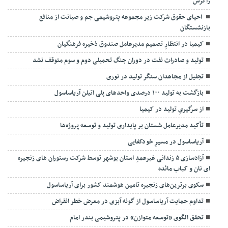
زاگرس
احیای حقوق شرکت زیر مجموعه پتروشیمی جم و صیانت از منافع
بازنشستگان
کیمیا در انتظارِ تصمیم مدیرعامل صندوق ذخیره فرهنگیان
تولید و صادرات نفت در دوران جنگ تحمیلی دوم و سوم متوقف نشد
تجلیل از مجاهدان سنگر تولید در نوری
بازگشت به تولید ۱۰۰ درصدی واحدهای پلی اتیلن آریاساسول
از سرگیریِ تولید در کیمیا
تأکید مدیرعامل شستان بر پایداری تولید و توسعه پروژه‌ها
آریاساسول در مسیرِ خودکفایی
آزادسازی ۵ زندانی غیرعمدِ استان بوشهر توسط شرکت رستوران های زنجیره
ای نان و کباب مائده
سکوی برترین‌های زنجیره تامین هوشمند کشور برای آریاساسول
تداوم حمایت آریاساسول از گونه آبزی در معرض خطر انقراض
تحقق الگوی «توسعه متوازن» در پتروشیمی بندر امام