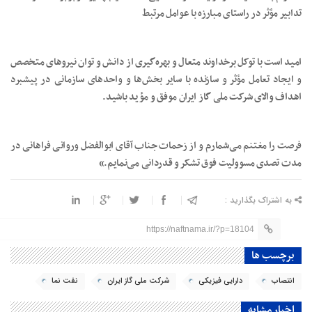
تدابیر مؤثر در راستای مبارزه با عوامل مرتبط
امید است با توکل برخداوند متعال و بهره‌گیری از دانش و توان نیروهای متخصص
و ایجاد تعامل مؤثر و سازنده با سایر بخش‌ها و واحدهای سازمانی در پیشبرد
اهداف والای شرکت ملی گاز ایران موفق و مؤید باشید.
فرصت را مغتنم می‌شمارم و از زحمات جناب آقای ابوالفضل وروانی فراهانی در
مدت تصدی مسوولیت فوق تشکر و قدردانی می‌نمایم.»
به اشتراک بگذارید :
https://naftnama.ir/?p=18104
برچسب ها
انتصاب
دارایی فیزیکی
شرکت ملی گاز ایران
نفت نما
اخبار مشابه