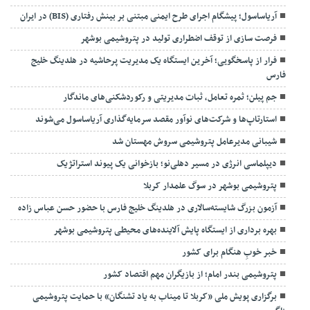
آریاساسول؛ پیشگام اجرای طرح ایمنی مبتنی بر بینش رفتاری (BIS) در ایران
فرصت سازی از توقف اضطراری تولید در پتروشیمی بوشهر
فرار از پاسخگویی؛ آخرین ایستگاه یک مدیریت پرحاشیه در هلدینگ خلیج
فارس
جم پیلن؛ ثمره تعامل، ثبات مدیریتی و رکوردشکنی‌های ماندگار
استارتاپ‌ها و شرکت‌های نوآور مقصد سرما‌یه‌گذاری آریاساسول می‌شوند
شیبانی مدیرعامل پتروشیمی سروش مهستان شد
دیپلماسی انرژی در مسیر دهلی‌نو؛ بازخوانی یک پیوند استراتژیک
پتروشیمی بوشهر در سوگ علمدار کربلا
آزمون بزرگ شایسته‌سالاری در هلدینگ خلیج فارس با حضور حسن عباس زاده
بهره برداری از ایستگاه پایش آلاینده‌های محیطی پتروشیمی بوشهر
خبر خوبِ هنگام برای کشور
پتروشیمی بندر امام؛ از بازیگران مهم اقتصاد کشور
برگزاری پویش ملی «کربلا تا میناب به یاد تشنگان» با حمایت پتروشیمی