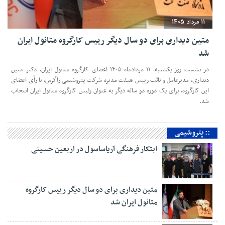
11 مرداد 1405
متین دیداری برای دو سال دیگر رییس کارگروه متانول ایران
شد
در نشست روز یکشنبه، ۱۱ مردادماه ۱۴۰۵ اعضای کارگروه متانول ایران، دکتر متین
دیداری، مدیرعامل و‌ نائب رییس هیئت مدیره شرکت پتروشیمی زاگرس، با رأی اعضای
این کارگروه، برای یک دوره دو ساله دیگر به عنوان رئیس کارگروه متانول ایران انتخاب
شد.
:: پتروشیمی
ابتکار فرهنگی آریاساسول در اربعین حسینی
متین دیداری برای دو سال دیگر رییس کارگروه
متانول ایران شد