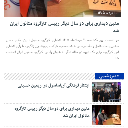
11 مرداد 1405
متین دیداری برای دو سال دیگر رییس کارگروه متانول ایران
شد
در نشست روز یکشنبه، ۱۱ مردادماه ۱۴۰۵ اعضای کارگروه متانول ایران، دکتر متین
دیداری، مدیرعامل و‌ نائب رییس هیئت مدیره شرکت پتروشیمی زاگرس، با رأی اعضای
این کارگروه، برای یک دوره دو ساله دیگر به عنوان رئیس کارگروه متانول ایران انتخاب
شد.
:: پتروشیمی
ابتکار فرهنگی آریاساسول در اربعین حسینی
متین دیداری برای دو سال دیگر رییس کارگروه
متانول ایران شد