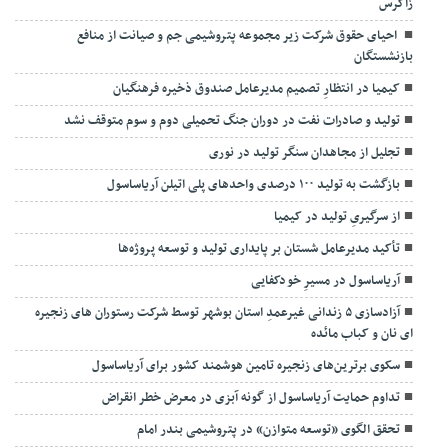
زاگرس
احیای حقوق شرکت زیر مجموعه پتروشیمی جم و صیانت از منافع
بازنشستگان
کیمیا در انتظارِ تصمیم مدیرعامل صندوق ذخیره فرهنگیان
تولید و صادرات نفت در دوران جنگ تحمیلی دوم و سوم متوقف نشد
تجلیل از مجاهدان سنگر تولید در نوری
بازگشت به تولید ۱۰۰ درصدی واحدهای پلی اتیلن آریاساسول
از سرگیریِ تولید در کیمیا
تأکید مدیرعامل شستان بر پایداری تولید و توسعه پروژه‌ها
آریاساسول در مسیرِ خودکفایی
آزادسازی ۵ زندانی غیرعمدِ استان بوشهر توسط شرکت رستوران های زنجیره
ای نان و کباب مائده
سکوی برترین‌های زنجیره تامین هوشمند کشور برای آریاساسول
تداوم حمایت آریاساسول از گونه آبزی در معرض خطر انقراض
تحقق الگوی «توسعه متوازن» در پتروشیمی بندر امام