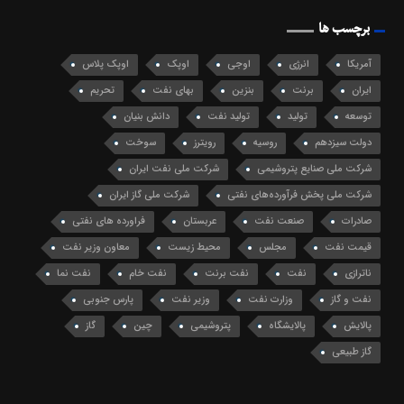
برچسب ها
آمریکا
انرژی
اوجی
اوپک
اوپک پلاس
ایران
برنت
بنزین
بهای نفت
تحریم
توسعه
تولید
تولید نفت
دانش بنیان
دولت سیزدهم
روسیه
رویترز
سوخت
شرکت ملی صنایع پتروشیمی
شرکت ملی نفت ایران
شرکت ملی پخش فرآورده‌های نفتی
شرکت ملی گاز ایران
صادرات
صنعت نفت
عربستان
فراورده های نفتی
قیمت نفت
مجلس
محیط زیست
معاون وزیر نفت
ناترازی
نفت
نفت برنت
نفت خام
نفت نما
نفت و گاز
وزارت نفت
وزیر نفت
پارس جنوبی
پالایش
پالایشگاه
پتروشیمی
چین
گاز
گاز طبیعی