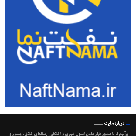
درباره سایت
برآنیم تا با محـور قرار دادن اصـول خبـری و اخلاقـی؛ رسانه‌ای خلاق، جسـور و