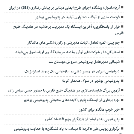
آریاساسول؛ پیشگام اجرای طرح ایمنی مبتنی بر بینش رفتاری (BIS) در ایران
فرصت سازی از توقف اضطراری تولید در پتروشیمی بوشهر
فرار از پاسخگویی؛ آخرین ایستگاه یک مدیریت پرحاشیه در هلدینگ خلیج
فارس
جم پیلن؛ ثمره تعامل، ثبات مدیریتی و رکوردشکنی‌های ماندگار
استارتاپ‌ها و شرکت‌های نوآور مقصد سرما‌یه‌گذاری آریاساسول می‌شوند
شیبانی مدیرعامل پتروشیمی سروش مهستان شد
دیپلماسی انرژی در مسیر دهلی‌نو؛ بازخوانی یک پیوند استراتژیک
پتروشیمی بوشهر در سوگ علمدار کربلا
آزمون بزرگ شایسته‌سالاری در هلدینگ خلیج فارس با حضور حسن عباس زاده
بهره برداری از ایستگاه پایش آلاینده‌های محیطی پتروشیمی بوشهر
خبر خوبِ هنگام برای کشور
پتروشیمی بندر امام؛ از بازیگران مهم اقتصاد کشور
برگزاری پویش ملی «کربلا تا میناب به یاد تشنگان» با حمایت پتروشیمی