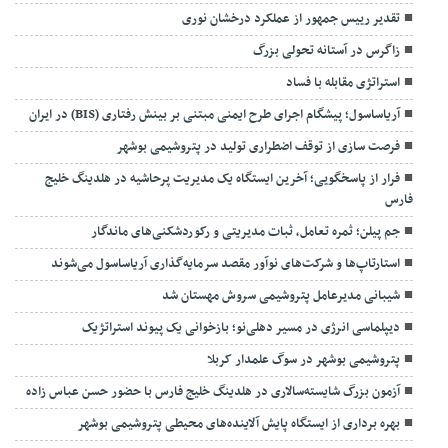
تقدیر رییس جمهور از عملکرد درخشان نوری
زاگرس در آستانه تحولی بزرگ
استراتژی مقابله با فساد
آریاساسول؛ پیشگام اجرای طرح ایمنی مبتنی بر بینش رفتاری (BIS) در ایران
فرصت سازی از توقف اضطراری تولید در پتروشیمی بوشهر
فرار از پاسخگویی؛ آخرین ایستگاه یک مدیریت پرحاشیه در هلدینگ خلیج
فارس
جم پیلن؛ ثمره تعامل، ثبات مدیریتی و رکوردشکنی‌های ماندگار
استارتاپ‌ها و شرکت‌های نوآور مقصد سرما‌یه‌گذاری آریاساسول می‌شوند
شیبانی مدیرعامل پتروشیمی سروش مهستان شد
دیپلماسی انرژی در مسیر دهلی‌نو؛ بازخوانی یک پیوند استراتژیک
پتروشیمی بوشهر در سوگ علمدار کربلا
آزمون بزرگ شایسته‌سالاری در هلدینگ خلیج فارس با حضور حسن عباس زاده
بهره برداری از ایستگاه پایش آلاینده‌های محیطی پتروشیمی بوشهر