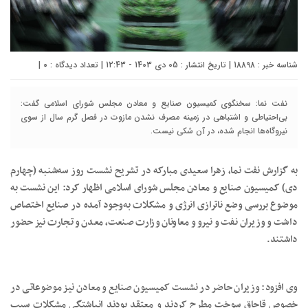
شناسه خبر : 18898 | تاریخ انتشار : 05 دی 1403 - 12:43 | تعداد دیدگاه :
۰
|
نفت نما: سخنگوی کمیسیون صنایع و معادن مجلس شورای اسلامی گفت:
بی‌احتیاطی و اشتباهی در زمینه مصرف نشدن مازوت در فصل گرم سال از سوی
نیروگاه‌ها انجام شده، در آن شکی نیست.
به گزارش نفت نما، زهرا سعیدی مبارکه در تشریح نشست روز سه‌شنبه (چهارم
دی) کمیسیون صنایع و معادن مجلس شورای اسلامی اظهار کرد: این نشست به
موضوع بررسی وضع ناترازی انرژی و مشکلات به‌وجود آمده در صنایع اختصاص
داشت و وزیران نفت و نیرو و معاونان وزارت صنعت، معدن و تجارت نیز حضور
داشتند.
وی افزود: وزیران حاضر در نشست کمیسیون صنایع و معادن نیز موضوعاتی در
خصوص قاچاق سوخت مطرح کردند و معتقد بودند انباشتگی مشکلات سبب