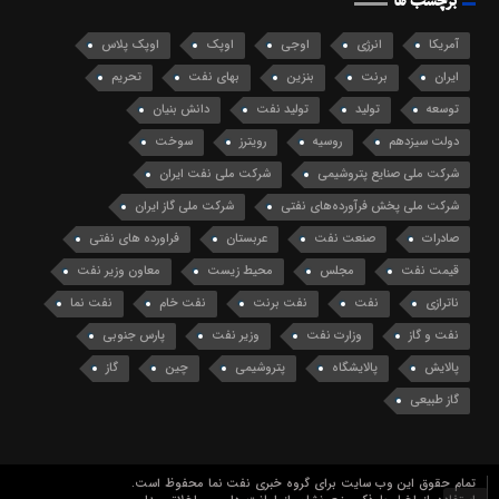
برچسب ها
آمریکا
انرژی
اوجی
اوپک
اوپک پلاس
ایران
برنت
بنزین
بهای نفت
تحریم
توسعه
تولید
تولید نفت
دانش بنیان
دولت سیزدهم
روسیه
رویترز
سوخت
شرکت ملی صنایع پتروشیمی
شرکت ملی نفت ایران
شرکت ملی پخش فرآورده‌های نفتی
شرکت ملی گاز ایران
صادرات
صنعت نفت
عربستان
فراورده های نفتی
قیمت نفت
مجلس
محیط زیست
معاون وزیر نفت
ناترازی
نفت
نفت برنت
نفت خام
نفت نما
نفت و گاز
وزارت نفت
وزیر نفت
پارس جنوبی
پالایش
پالایشگاه
پتروشیمی
چین
گاز
گاز طبیعی
تمام حقوق این وب سایت برای گروه خبری نفت نما محفوظ است.