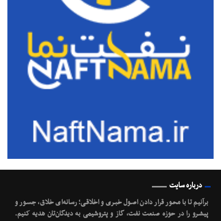
درباره سایت
برآنیم تا با محـور قرار دادن اصـول خبـری و اخلاقـی؛ رسانه‌ای خلاق، جسـور و
پیشـرو را در حوزه صنعت نفت، گاز و پتروشیمی به دیدگان‌تان هدیه کنیم.