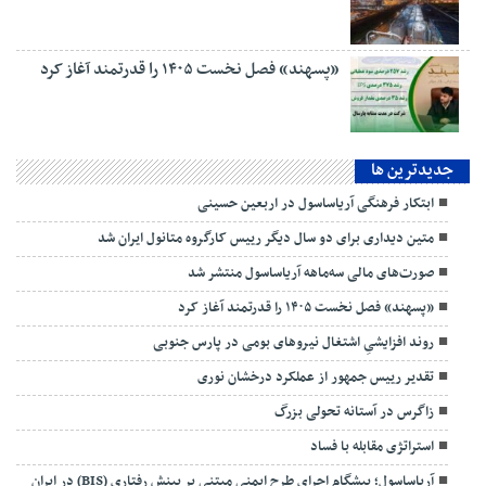
«پسهند» فصل نخست ۱۴۰۵ را قدرتمند آغاز کرد
جديدترين ها
ابتکار فرهنگی آریاساسول در اربعین حسینی
متین دیداری برای دو سال دیگر رییس کارگروه متانول ایران شد
صورت‌های مالی سه‌ماهه آریاساسول منتشر شد
«پسهند» فصل نخست ۱۴۰۵ را قدرتمند آغاز کرد
روند افزایشیِ اشتغال نیروهای بومی در پارس جنوبی
تقدیر رییس جمهور از عملکرد درخشان نوری
زاگرس در آستانه تحولی بزرگ
استراتژی مقابله با فساد
آریاساسول؛ پیشگام اجرای طرح ایمنی مبتنی بر بینش رفتاری (BIS) در ایران