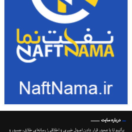
درباره سایت
برآنیم تا با محـور قرار دادن اصـول خبـری و اخلاقـی؛ رسانه‌ای خلاق، جسـور و