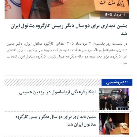
11 مرداد 1405
متین دیداری برای دو سال دیگر رییس کارگروه متانول ایران
شد
در نشست روز یکشنبه، ۱۱ مردادماه ۱۴۰۵ اعضای کارگروه متانول ایران، دکتر متین
دیداری، مدیرعامل و‌ نائب رییس هیئت مدیره شرکت پتروشیمی زاگرس، با رأی اعضای
این کارگروه، برای یک دوره دو ساله دیگر به عنوان رئیس کارگروه متانول ایران انتخاب
شد.
:: پتروشیمی
ابتکار فرهنگی آریاساسول در اربعین حسینی
متین دیداری برای دو سال دیگر رییس کارگروه
متانول ایران شد