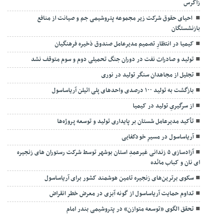
زاگرس
احیای حقوق شرکت زیر مجموعه پتروشیمی جم و صیانت از منافع
بازنشستگان
کیمیا در انتظارِ تصمیم مدیرعامل صندوق ذخیره فرهنگیان
تولید و صادرات نفت در دوران جنگ تحمیلی دوم و سوم متوقف نشد
تجلیل از مجاهدان سنگر تولید در نوری
بازگشت به تولید ۱۰۰ درصدی واحدهای پلی اتیلن آریاساسول
از سرگیریِ تولید در کیمیا
تأکید مدیرعامل شستان بر پایداری تولید و توسعه پروژه‌ها
آریاساسول در مسیرِ خودکفایی
آزادسازی ۵ زندانی غیرعمدِ استان بوشهر توسط شرکت رستوران های زنجیره
ای نان و کباب مائده
سکوی برترین‌های زنجیره تامین هوشمند کشور برای آریاساسول
تداوم حمایت آریاساسول از گونه آبزی در معرض خطر انقراض
تحقق الگوی «توسعه متوازن» در پتروشیمی بندر امام