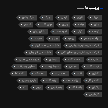
برچسب ها
آمریکا
انرژی
اوجی
اوپک
اوپک پلاس
ایران
برنت
بنزین
بهای نفت
تحریم
توسعه
تولید
تولید نفت
دانش بنیان
دولت سیزدهم
روسیه
رویترز
سوخت
شرکت ملی صنایع پتروشیمی
شرکت ملی نفت ایران
شرکت ملی پخش فرآورده‌های نفتی
شرکت ملی گاز ایران
صادرات
صنعت نفت
عربستان
فراورده های نفتی
قیمت نفت
مجلس
محیط زیست
معاون وزیر نفت
ناترازی
نفت
نفت برنت
نفت خام
نفت نما
نفت و گاز
وزارت نفت
وزیر نفت
پارس جنوبی
پالایش
پالایشگاه
پتروشیمی
چین
گاز
گاز طبیعی