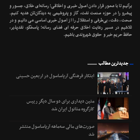
برآنیم تا با محـور قرار دادن اصـول خبـری و اخلاقـی؛ رسانه‌ای خلاق، جسـور و
پیشـرو را در حوزه صنعت نفت، گاز و پتروشیمی به دیدگان‌تان هدیه کنیم.
صحت، دقت، بی‌طرفی و استقلال را از اصول خبری اساسی می دانیم و در
تلاشیم در مسیر رعایت اخلاق حرفه ای فضای رسانه؛ پاسخگو، نقدپذیر،
حافظ حریم خبر و حقوق شهروندی باشیم.
جدیدترین مطالب
ابتکار فرهنگی آریاساسول در اربعین حسینی
متین دیداری برای دو سال دیگر رییس
کارگروه متانول ایران شد
صورت‌های مالی سه‌ماهه آریاساسول منتشر
شد