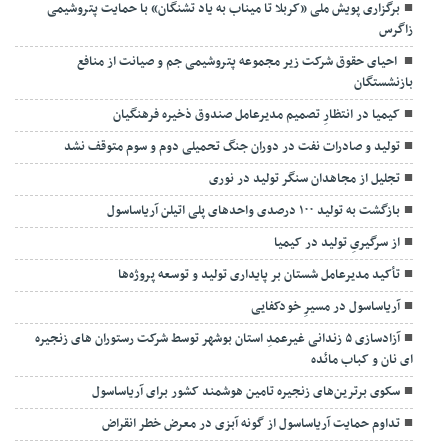
برگزاری پویش ملی «کربلا تا میناب به یاد تشنگان» با حمایت پتروشیمی
زاگرس
احیای حقوق شرکت زیر مجموعه پتروشیمی جم و صیانت از منافع
بازنشستگان
کیمیا در انتظارِ تصمیم مدیرعامل صندوق ذخیره فرهنگیان
تولید و صادرات نفت در دوران جنگ تحمیلی دوم و سوم متوقف نشد
تجلیل از مجاهدان سنگر تولید در نوری
بازگشت به تولید ۱۰۰ درصدی واحدهای پلی اتیلن آریاساسول
از سرگیریِ تولید در کیمیا
تأکید مدیرعامل شستان بر پایداری تولید و توسعه پروژه‌ها
آریاساسول در مسیرِ خودکفایی
آزادسازی ۵ زندانی غیرعمدِ استان بوشهر توسط شرکت رستوران های زنجیره
ای نان و کباب مائده
سکوی برترین‌های زنجیره تامین هوشمند کشور برای آریاساسول
تداوم حمایت آریاساسول از گونه آبزی در معرض خطر انقراض