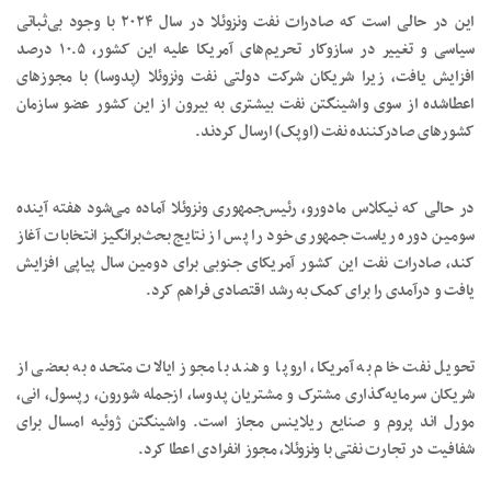
این در حالی است که صادرات نفت ونزوئلا در سال ۲۰۲۴ با وجود بی‌ثباتی
سیاسی و تغییر در سازوکار تحریم‌های آمریکا علیه این کشور، ۱۰.۵ درصد
افزایش یافت، زیرا شریکان شرکت دولتی نفت ونزوئلا (پدوسا) با مجوزهای
اعطاشده از سوی واشینگتن نفت بیشتری به بیرون از این کشور عضو سازمان
کشورهای صادرکننده نفت (اوپک) ارسال کردند.
در حالی که نیکلاس مادورو، رئیس‌جمهوری ونزوئلا آماده می‌شود هفته آینده
سومین دوره ریاست جمهوری خود را پس از نتایج بحث‌برانگیز انتخابات آغاز
کند، صادرات نفت این کشور آمریکای جنوبی برای دومین سال پیاپی افزایش
یافت و درآمدی را برای کمک به رشد اقتصادی فراهم کرد.
تحویل نفت خام به آمریکا، اروپا و هند با مجوز ایالات متحده به بعضی از
شریکان سرمایه‌گذاری مشترک و مشتریان پدوسا، ازجمله شورون، رپسول، انی،
مورل اند پروم و صنایع ریلاینس مجاز است. واشینگتن ژوئیه امسال برای
شفافیت در تجارت نفتی با ونزوئلا، مجوز انفرادی اعطا کرد.