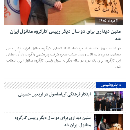
11 مرداد 1405
متین دیداری برای دو سال دیگر رییس کارگروه متانول ایران
شد
در نشست روز یکشنبه، ۱۱ مردادماه ۱۴۰۵ اعضای کارگروه متانول ایران، دکتر متین
دیداری، مدیرعامل و‌ نائب رییس هیئت مدیره شرکت پتروشیمی زاگرس، با رأی اعضای
این کارگروه، برای یک دوره دو ساله دیگر به عنوان رئیس کارگروه متانول ایران انتخاب
شد.
:: پتروشیمی
ابتکار فرهنگی آریاساسول در اربعین حسینی
متین دیداری برای دو سال دیگر رییس کارگروه
متانول ایران شد