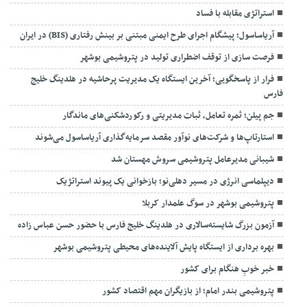
استراتژی مقابله با فساد
آریاساسول؛ پیشگام اجرای طرح ایمنی مبتنی بر بینش رفتاری (BIS) در ایران
فرصت سازی از توقف اضطراری تولید در پتروشیمی بوشهر
فرار از پاسخگویی؛ آخرین ایستگاه یک مدیریت پرحاشیه در هلدینگ خلیج
فارس
جم پیلن؛ ثمره تعامل، ثبات مدیریتی و رکوردشکنی‌های ماندگار
استارتاپ‌ها و شرکت‌های نوآور مقصد سرما‌یه‌گذاری آریاساسول می‌شوند
شیبانی مدیرعامل پتروشیمی سروش مهستان شد
دیپلماسی انرژی در مسیر دهلی‌نو؛ بازخوانی یک پیوند استراتژیک
پتروشیمی بوشهر در سوگ علمدار کربلا
آزمون بزرگ شایسته‌سالاری در هلدینگ خلیج فارس با حضور حسن عباس زاده
بهره برداری از ایستگاه پایش آلاینده‌های محیطی پتروشیمی بوشهر
خبر خوبِ هنگام برای کشور
پتروشیمی بندر امام؛ از بازیگران مهم اقتصاد کشور