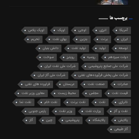
برچسب ها
آمریکا
انرژی
اوجی
اوپک
اوپک پلاس
ایران
برنت
بنزین
بهای نفت
تحریم
توسعه
تولید
تولید نفت
دانش بنیان
دولت سیزدهم
روسیه
رویترز
سوخت
شرکت ملی صنایع پتروشیمی
شرکت ملی نفت ایران
شرکت ملی پخش فرآورده‌های نفتی
شرکت ملی گاز ایران
صادرات
صنعت نفت
عربستان
فراورده های نفتی
قیمت نفت
مجلس
محیط زیست
معاون وزیر نفت
ناترازی
نفت
نفت برنت
نفت خام
نفت نما
نفت و گاز
وزارت نفت
وزیر نفت
پارس جنوبی
پالایش
پالایشگاه
پتروشیمی
چین
گاز
گاز طبیعی