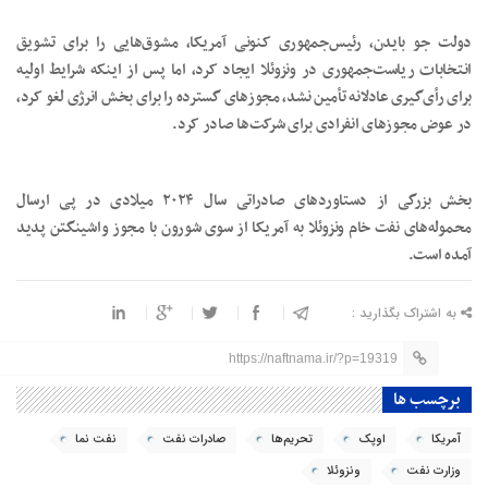
دولت جو بایدن، رئیس‌جمهوری کنونی آمریکا، مشوق‌هایی را برای تشویق
انتخابات ریاست‌جمهوری در ونزوئلا ایجاد کرد، اما پس از اینکه شرایط اولیه
برای رأی‌گیری عادلانه تأمین نشد، مجوزهای گسترده‌ را برای بخش انرژی لغو کرد،
در عوض مجوزهای انفرادی برای شرکت‌ها صادر کرد.
بخش بزرگی از دستاوردهای صادراتی سال ۲۰۲۴ میلادی در پی ارسال
محموله‌های نفت خام ونزوئلا به آمریکا از سوی شورون با مجوز واشینگتن پدید
آمده است.
به اشتراک بگذارید :
https://naftnama.ir/?p=19319
برچسب ها
آمریکا
اوپک
تحریم‌‌ها
صادرات نفت
نفت نما
وزارت نفت
ونزوئلا