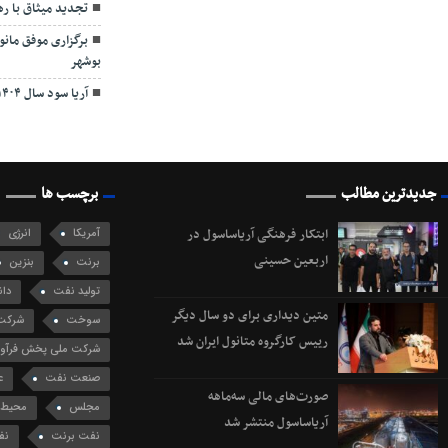
تجدید میثاق با ر
برگزاری موفق مان
بوشهر
آریا سود سال ۱۴۰۴ را از طریق سجام واریز کرد
جدیدترین مطالب
برچسب ها
ابتکار فرهنگی آریاساسول در
آمریکا
انرژی
اربعین حسینی
برنت
بنزین
تولید نفت
دان
متین دیداری برای دو سال دیگر
سوخت
شرکت 
رییس کارگروه متانول ایران شد
شرکت ملی پخش فرآورد
صنعت نفت
ع
صورت‌های مالی سه‌ماهه
مجلس
محیط 
آریاساسول منتشر شد
نفت برنت
نف