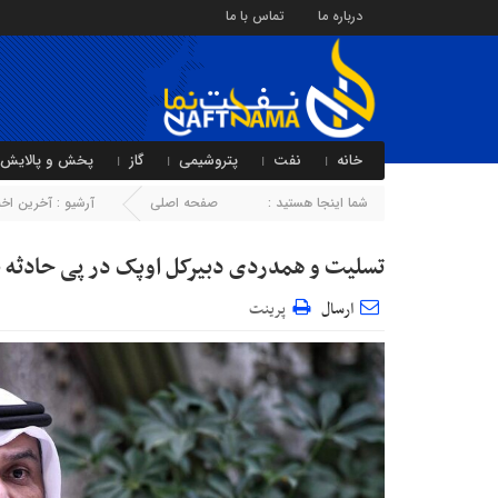
درباره ما
تماس با ما
خانه
نفت
پتروشیمی
گاز
پخش و پالایش
شما اینجا هستید :
صفحه اصلی
آرشیو :
آخرین اخبا
تسلیت و همدردی دبیرکل اوپک در پی حادثه 
ارسال
پرینت