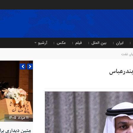
ایران
بین الملل
فیلم
عکس
آرشیو
ر
,
نفت
بندرعباس
11 مرداد 1405
متین دیداری بر