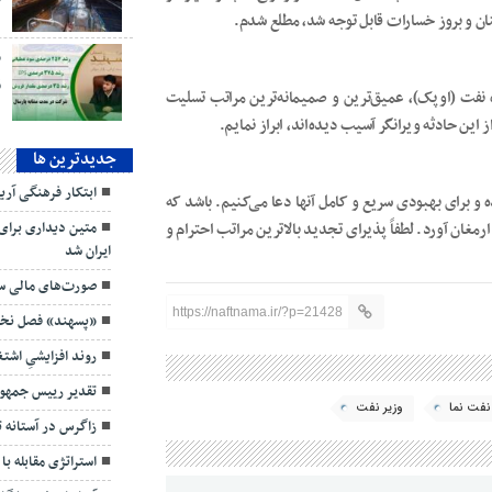
ن و بروز خسارات قابل توجه شد، مطلع شدم.
ق
نفت (اوپک)، عمیق‌ترین و صمیمانه‌ترین مراتب تسلیت
این حادثه ویرانگر آسیب دیده‌اند، ابراز نمایم.
جديدترين ها
ابتکار فرهنگی آر
 و برای بهبودی سریع و کامل آنها دعا می‌کنیم. باشد که
ارمغان آورد. لطفاً پذیرای تجدید بالاترین مراتب احترام و
متین دیداری برای
ایران شد
صورت‌های مالی سه
https://naftnama.ir/?p=21428
«پسهند» فصل نخست ۱۴۰۵ را قدرتمند
روند افزایشیِ اش
تقدیر رییس جمهور
نفت نما
وزیر نفت
زاگرس در آستانه 
استراتژی مقابله با