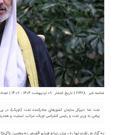
شناسه خبر : 21428 | تاریخ انتشار : 09 اردیبهشت 1404 - 14:09 | تعداد دیدگاه :
نفت نما: دبیرکل سازمان کشورهای صادرکننده نفت (اوپک)، در پی 
پیامی به وزیر نفت و رئیس کنفرانس اوپک، مراتب تسلیت و همدردی خ
به گزارش نفت نما، در متن پیام هیثم الغیص به محسن پاک‌نژاد