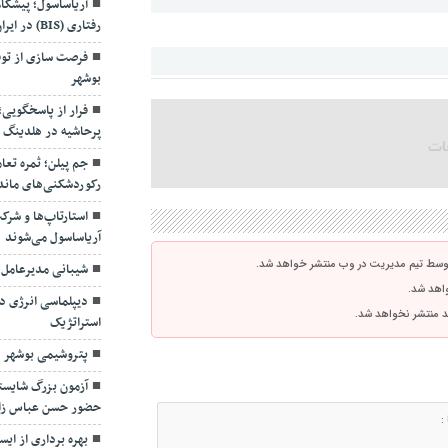
آریاساسول؛ پیشگا
رفتاری (BIS) در ایران
فرصت سازی از توق
بوشهر
فرار از پاسخگویی
پرحاشیه در هلدینگ 
جم پیلن؛ ثمره تعا
رکوردشکنی‌های ماند
استارتاپ‌ها و شرک
آریاساسول می‌شوند
توسط تیم مدیریت در وب منتشر خواهد شد.
شیبانی مدیرعامل
واهد شد.
دیپلماسی انرژی در
اشد منتشر نخواهد شد.
استراتژیک
پتروشیمی بوشهر د
آزمون بزرگ شایسته
حضور حسن عباس زا
بهره برداری از ای