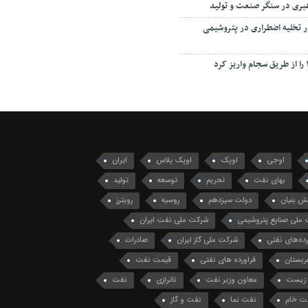
هبری در سنگر صنعت و تولید
ور تخلیه اضطراری در پتروشیمی
اوجی
اوپک
اوپک پلاس
ایران
بهای نفت
تحریم
توسعه
تولید
ش بنیان
دولت سیزدهم
روسیه
رویترز
ملی صنایع پتروشیمی
شرکت ملی نفت ایران
ه‌های نفتی
شرکت ملی گاز ایران
صادرات
ربستان
فراورده های نفتی
قیمت نفت
زیست
معاون وزیر نفت
ناترازی
نفت
ت خام
نفت نما
نفت و گاز