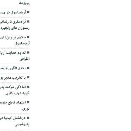
پروژه‌ها
آریاساسول در مسی
آزادسازی
رستوران های زنجیره 
سکوی برترین‌های 
آریاساسول
تداوم حمایت آریا
انقراض
تحقق الگوی «توسع
با تخریب مدیر بو
آمادگی شرکت پترو
گرید درب بطری
اعتماد قاطع جامع
نوری
درخشش کیمیا در 
پتروشیمی