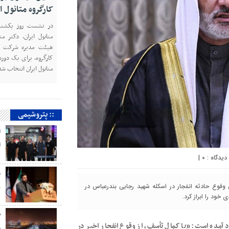
کارگروه متانول ا
متانول ایران، دکتر م
هیئت مدیره شرکت پت
کارگروه، برای یک دوره
متانول ایران انتخاب شد
:: پتروشیمی
ا
ا
|
۰
م
ر
وقوع حادثه انفجار در اسکله شهید رجایی بندرعباس در
ود را ابراز کرد.
ص
 آمده است: «با کمال تأسف، از وقوع انفجار اخیر در
م