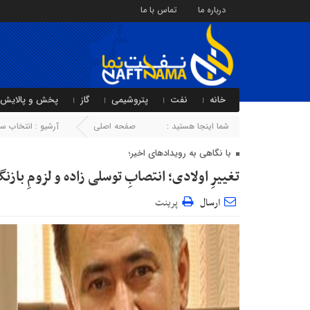
درباره ما
تماس با ما
خانه
نفت
پتروشیمی
گاز
پخش و پالایش
شما اینجا هستید :
صفحه اصلی
آرشیو :
انتخاب سر
با نگاهی به رویدادهای اخیر؛
تغییرِ اولادی؛ انتصابِ توسلی زاده و لزومِ ب
ارسال
پرینت