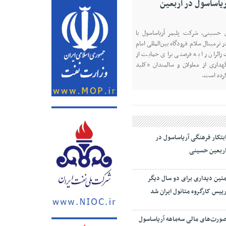
یران شد
در نشست روز یکشنبه، ۱۱ مردادماه ۱۴۰۵ اعضای کارگروه
تین دیداری، مدیرعامل و‌ نائب رییس
روشیمی زاگرس، با رأی اعضای این
 دو ساله دیگر به عنوان رئیس کارگروه
.
بتکار فرهنگی آریاساسول در
ربعین حسینی
تین دیداری برای دو سال دیگر
ییس کارگروه متانول ایران شد
ورت‌های مالی سه‌ماهه آریاساسول
نتشر شد