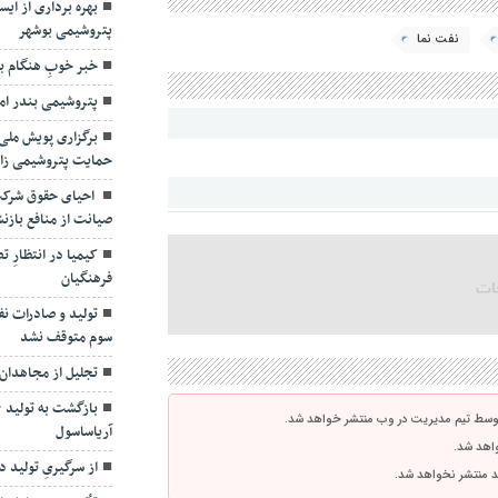
پتروشیمی بوشهر
نفت نما
خبر خوبِ هنگام ب
پتروشیمی بندر اما
برگزاری پویش ملی 
حمایت پتروشیمی ز
احیای حقوق شرکت
صیانت از منافع بازن
کیمیا در انتظارِ
فرهنگیان
تولید و صادرات ن
سوم متوقف نشد
تجلیل از مجاهدان 
آریاساسول
توسط تیم مدیریت در وب منتشر خواهد شد.
واهد شد.
از سرگیریِ تولید د
اشد منتشر نخواهد شد.
تأکید مدیرعامل شس