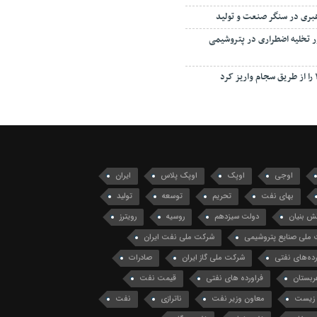
هبری در سنگر صنعت و تولید
ور تخلیه اضطراری در پتروشیمی
اوجی
اوپک
اوپک پلاس
ایران
بهای نفت
تحریم
توسعه
تولید
ش بنیان
دولت سیزدهم
روسیه
رویترز
ملی صنایع پتروشیمی
شرکت ملی نفت ایران
ه‌های نفتی
شرکت ملی گاز ایران
صادرات
ربستان
فراورده های نفتی
قیمت نفت
زیست
معاون وزیر نفت
ناترازی
نفت
ت خام
نفت نما
نفت و گاز