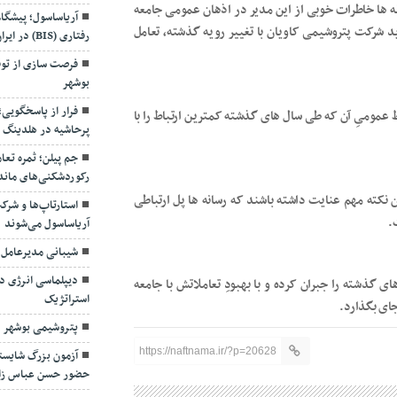
آریاساسول؛ پیشگا
نه ها خاطرات خوبی از این مدیر در اذهان عمومی جامعه
رفتاری (BIS) در ایران
 شرکت پتروشیمی کاویان با تغییر رویه گذشته، تعامل
فرصت سازی از توق
بوشهر
فرار از پاسخگویی
عمومیِ آن که طی سال های گذشته کمترین ارتباط را با
پرحاشیه در هلدینگ 
جم پیلن؛ ثمره تعا
رکوردشکنی‌های ماند
استارتاپ‌ها و شرک
 نکته مهم عنایت داشته باشند که رسانه ها پل ارتباطی
آریاساسول می‌شوند
.
شیبانی مدیرعامل
دیپلماسی انرژی در
های گذشته را جبران کرده و با بهبودِ تعاملاتش با جامعه
استراتژیک
ای بگذارد.
پتروشیمی بوشهر د
آزمون بزرگ شایسته
https://naftnama.ir/?p=20628
حضور حسن عباس زا
بهره برداری از ای