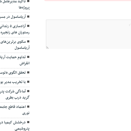
پروژه‌ها
آریاساسول در مسی
آزادسازی
رستوران های زنجیره 
سکوی برترین‌های 
آریاساسول
تداوم حمایت آریا
انقراض
تحقق الگوی «توسع
با تخریب مدیر بو
آمادگی شرکت پترو
گرید درب بطری
اعتماد قاطع جامع
نوری
درخشش کیمیا در 
پتروشیمی