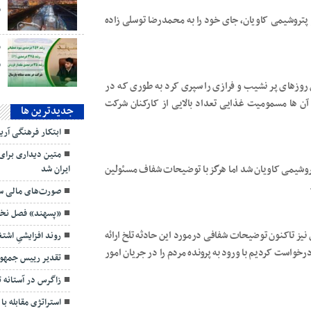
سال و اندی مدیریت بر پتروشیمی کاویان، جای خود را به محمدرضا توسلی زاده
ق
ی کاویان روزهای پر نشیب و فرازی را سپری کرد به طوری که در
جديدترين ها
آن ها مسمومیت غذایی تعداد بالایی از کارکنان شرکت
ابتکار فرهنگی آر
متین دیداری برای
ایران شد
وشیمی کاویان شد اما هرگز با توضیحات شفاف مسئولین
صورت‌های مالی سه
«پسهند» فصل نخست ۱۴۰۵ را قدرتمند
روند افزایشیِ اش
نیز تاکنون توضیحات شفافی درمورد این حادثه تلخ ارائه
تقدیر رییس جمهور
درخواست کردیم با ورود به پرونده مردم را در جریان امور
زاگرس در آستانه 
استراتژی مقابله با