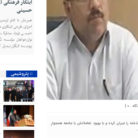
کارگروه متانول ا
متانول ایران، دکتر م
هیئت مدیره شرکت پت
کارگروه، برای یک دوره
متانول ایران انتخاب شد
:: پتروشیمی
ا
ا
م
|
۰
ر
شته را جبران کرده و با بهبودِ تعاملاتش با جامعه همجوارِ
ص
م