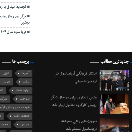
تجدید میثاق با ر
برگزاری موفق مان
بوشهر
آریا سود سال ۱۴۰۴ را از طریق سجام واریز کرد
جدیدترین مطالب
برچسب ها
ابتکار فرهنگی آریاساسول در
آمریکا
انرژی
اربعین حسینی
برنت
بنزین
تولید نفت
دان
متین دیداری برای دو سال دیگر
سوخت
شرکت 
رییس کارگروه متانول ایران شد
شرکت ملی پخش فرآورد
صنعت نفت
ع
صورت‌های مالی سه‌ماهه
مجلس
محیط 
آریاساسول منتشر شد
نفت برنت
نف