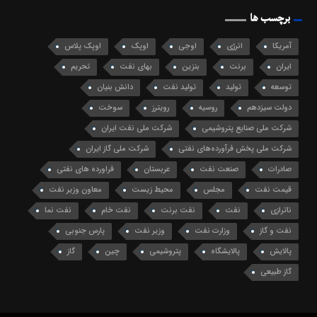
برچسب ها
آمریکا
انرژی
اوجی
اوپک
اوپک پلاس
ایران
برنت
بنزین
بهای نفت
تحریم
توسعه
تولید
تولید نفت
دانش بنیان
دولت سیزدهم
روسیه
رویترز
سوخت
شرکت ملی صنایع پتروشیمی
شرکت ملی نفت ایران
شرکت ملی پخش فرآورده‌های نفتی
شرکت ملی گاز ایران
صادرات
صنعت نفت
عربستان
فراورده های نفتی
قیمت نفت
مجلس
محیط زیست
معاون وزیر نفت
ناترازی
نفت
نفت برنت
نفت خام
نفت نما
نفت و گاز
وزارت نفت
وزیر نفت
پارس جنوبی
پالایش
پالایشگاه
پتروشیمی
چین
گاز
گاز طبیعی