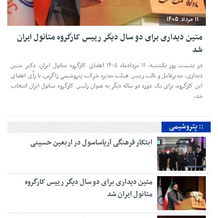
11 مرداد 1405
متین دیداری برای دو سال دیگر رییس کارگروه متانول ایران
شد
در نشست روز یکشنبه، ۱۱ مردادماه ۱۴۰۵ اعضای کارگروه متانول ایران، دکتر متین
دیداری، مدیرعامل و‌ نائب رییس هیئت مدیره شرکت پتروشیمی زاگرس، با رأی اعضای
این کارگروه، برای یک دوره دو ساله دیگر به عنوان رئیس کارگروه متانول ایران انتخاب
شد.
:: پتروشیمی
ابتکار فرهنگی آریاساسول در اربعین حسینی
متین دیداری برای دو سال دیگر رییس کارگروه
متانول ایران شد