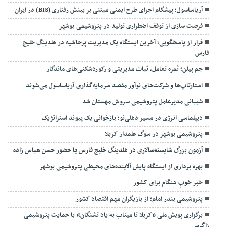
آریاساسول؛ پیشگام اجرای طرح ایمنی مبتنی بر بینش رفتاری (BIS) در ایران
فرصت سازی از توقف اضطراری تولید در پتروشیمی بوشهر
فرار از پاسخگویی؛ آخرین ایستگاه یک مدیریت پرحاشیه در هلدینگ خلیج
فارس
جم پیلن؛ ثمره تعامل، ثبات مدیریتی و رکوردشکنی‌های ماندگار
استارتاپ‌ها و شرکت‌های نوآور مقصد سرما‌یه‌گذاری آریاساسول می‌شوند
شیبانی مدیرعامل پتروشیمی سروش مهستان شد
دیپلماسی انرژی در مسیر دهلی‌نو؛ بازخوانی یک پیوند استراتژیک
پتروشیمی بوشهر در سوگ علمدار کربلا
آزمون بزرگ شایسته‌سالاری در هلدینگ خلیج فارس با حضور حسن عباس زاده
بهره برداری از ایستگاه پایش آلاینده‌های محیطی پتروشیمی بوشهر
خبر خوبِ هنگام برای کشور
پتروشیمی بندر امام؛ از بازیگران مهم اقتصاد کشور
برگزاری پویش ملی «کربلا تا میناب به یاد تشنگان» با حمایت پتروشیمی
زاگرس