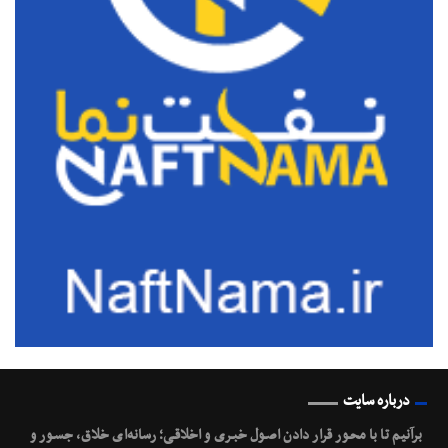
درباره سایت
برآنیم تا با محـور قرار دادن اصـول خبـری و اخلاقـی؛ رسانه‌ای خلاق، جسـور و