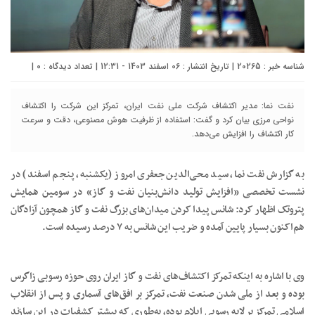
شناسه خبر : 20265 | تاریخ انتشار : 06 اسفند 1403 - 12:31 | تعداد دیدگاه :
۰
|
نفت نما: مدیر اکتشاف شرکت ملی نفت ایران، تمرکز این شرکت را اکتشاف
نواحی مرزی بیان کرد و گفت: استفاده از ظرفیت هوش مصنوعی، دقت و سرعت
کار اکتشاف را افزایش می‌دهد.
به گزارش نفت نما، سید محی‌الدین جعفری امروز (یکشنبه، پنجم اسفند) در
نشست تخصصی «افزایش تولید دانش‌بنیان نفت و گاز» در سومین همایش
پتروتک اظهار کرد: شانس پیدا کردن میدان‌های بزرگ نفت و گاز همچون آزادگان
هم‌اکنون بسیار پایین آمده و ضریب این شانس به ۷ درصد رسیده است.
وی با اشاره به اینکه تمرکز اکتشاف‌های نفت و گاز ایران روی حوزه رسوبی زاگرس
بوده و بعد از ملی شدن صنعت نفت، تمرکز بر افق‌های آسماری و پس از انقلاب
اسلامی تمرکز بر لایه رسوبی ایلام بوده، به‌طوری که بیشتر کشفیات در این سازند