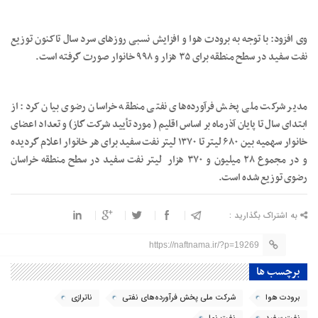
وی افزود: با توجه به برودت هوا و افزایش نسبی روزهای سرد سال تاکنون توزیع
نفت سفید در سطح منطقه برای ۳۵ هزار و ۹۹۸ خانوار صورت گرفته است.
مدیر شرکت ملی پخش فرآورده‌های نفتی منطقه خراسان رضوی بیان کرد: از
ابتدای سال تا پایان آذرماه بر اساس اقلیم ( مورد تأیید شرکت گاز) و تعداد اعضای
خانوار سهمیه بین ۶۸۰ لیتر تا ١٣٧٠ لیتر نفت سفید برای هر خانوار اعلام گردیده
و در مجموع ۲۸ میلیون و ۳۷۰ هزار لیتر نفت سفید در سطح منطقه خراسان
رضوی توزیع شده است.
به اشتراک بگذارید :
https://naftnama.ir/?p=19269
برچسب ها
برودت هوا
شرکت ملی پخش فرآورده‌های نفتی
ناترازی