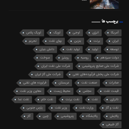
برچسب ها
آمریکا
انرژی
اوجی
اوپک
اوپک پلاس
ایران
برنت
بنزین
بهای نفت
تحریم
توسعه
تولید
تولید نفت
دانش بنیان
دولت سیزدهم
روسیه
رویترز
سوخت
شرکت ملی صنایع پتروشیمی
شرکت ملی نفت ایران
شرکت ملی پخش فرآورده‌های نفتی
شرکت ملی گاز ایران
صادرات
صنعت نفت
عربستان
فراورده های نفتی
قیمت نفت
مجلس
محیط زیست
معاون وزیر نفت
ناترازی
نفت
نفت برنت
نفت خام
نفت نما
نفت و گاز
وزارت نفت
وزیر نفت
پارس جنوبی
پالایش
پالایشگاه
پتروشیمی
چین
گاز
گاز طبیعی