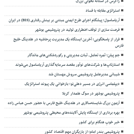
زاگرس در آستانه تحولی بزرگ
استراتژی مقابله با فساد
آریاساسول؛ پیشگام اجرای طرح ایمنی مبتنی بر بینش رفتاری (BIS) در ایران
فرصت سازی از توقف اضطراری تولید در پتروشیمی بوشهر
فرار از پاسخگویی؛ آخرین ایستگاه یک مدیریت پرحاشیه در هلدینگ خلیج
فارس
جم پیلن؛ ثمره تعامل، ثبات مدیریتی و رکوردشکنی‌های ماندگار
استارتاپ‌ها و شرکت‌های نوآور مقصد سرما‌یه‌گذاری آریاساسول می‌شوند
شیبانی مدیرعامل پتروشیمی سروش مهستان شد
دیپلماسی انرژی در مسیر دهلی‌نو؛ بازخوانی یک پیوند استراتژیک
پتروشیمی بوشهر در سوگ علمدار کربلا
آزمون بزرگ شایسته‌سالاری در هلدینگ خلیج فارس با حضور حسن عباس زاده
بهره برداری از ایستگاه پایش آلاینده‌های محیطی پتروشیمی بوشهر
خبر خوبِ هنگام برای کشور
پتروشیمی بندر امام؛ از بازیگران مهم اقتصاد کشور