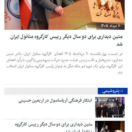
11 مرداد 1405
متین دیداری برای دو سال دیگر رییس کارگروه متانول ایران
شد
در نشست روز یکشنبه، ۱۱ مردادماه ۱۴۰۵ اعضای کارگروه متانول ایران، دکتر متین
دیداری، مدیرعامل و‌ نائب رییس هیئت مدیره شرکت پتروشیمی زاگرس، با رأی اعضای
این کارگروه، برای یک دوره دو ساله دیگر به عنوان رئیس کارگروه متانول ایران انتخاب
شد.
:: پتروشیمی
ابتکار فرهنگی آریاساسول در اربعین حسینی
متین دیداری برای دو سال دیگر رییس کارگروه
متانول ایران شد