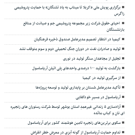
برگزاری پویش ملی «کربلا تا میناب به یاد تشنگان» با حمایت پتروشیمی
زاگرس
احیای حقوق شرکت زیر مجموعه پتروشیمی جم و صیانت از منافع
بازنشستگان
کیمیا در انتظارِ تصمیم مدیرعامل صندوق ذخیره فرهنگیان
تولید و صادرات نفت در دوران جنگ تحمیلی دوم و سوم متوقف نشد
تجلیل از مجاهدان سنگر تولید در نوری
بازگشت به تولید ۱۰۰ درصدی واحدهای پلی اتیلن آریاساسول
از سرگیریِ تولید در کیمیا
تأکید مدیرعامل شستان بر پایداری تولید و توسعه پروژه‌ها
آریاساسول در مسیرِ خودکفایی
آزادسازی ۵ زندانی غیرعمدِ استان بوشهر توسط شرکت رستوران های زنجیره
ای نان و کباب مائده
سکوی برترین‌های زنجیره تامین هوشمند کشور برای آریاساسول
تداوم حمایت آریاساسول از گونه آبزی در معرض خطر انقراض