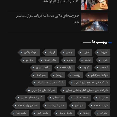
کارگروه متانول ایران شد
صورت‌های مالی سه‌ماهه آریاساسول منتشر
شد
برچسب ها
آمریکا
انرژی
اوجی
اوپک
اوپک پلاس
ایران
برنت
بنزین
بهای نفت
تحریم
توسعه
تولید
تولید نفت
دانش بنیان
دولت سیزدهم
روسیه
رویترز
سوخت
شرکت ملی صنایع پتروشیمی
شرکت ملی نفت ایران
شرکت ملی پخش فرآورده‌های نفتی
شرکت ملی گاز ایران
صادرات
صنعت نفت
عربستان
فراورده های نفتی
قیمت نفت
مجلس
محیط زیست
معاون وزیر نفت
ناترازی
نفت
نفت برنت
نفت خام
نفت نما