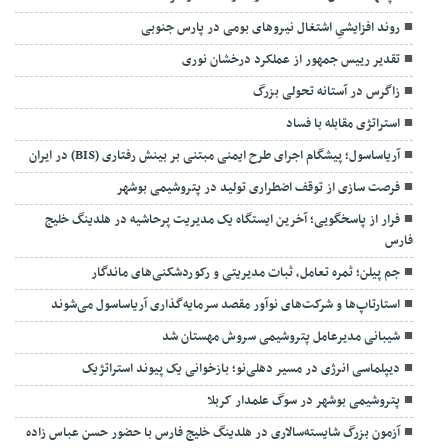
روند افزایشیِ اشتغال نیروهای بومی در پارس جنوبی
تقدیر رییس جمهور از عملکرد درخشان نوری
زاگرس در آستانه تحولی بزرگ
استراتژی مقابله با فساد
آریاساسول؛ پیشگام اجرای طرح ایمنی مبتنی بر بینش رفتاری (BIS) در ایران
فرصت سازی از توقف اضطراری تولید در پتروشیمی بوشهر
فرار از پاسخگویی؛ آخرین ایستگاه یک مدیریت پرحاشیه در هلدینگ خلیج
فارس
جم پیلن؛ ثمره تعامل، ثبات مدیریتی و رکوردشکنی‌های ماندگار
استارتاپ‌ها و شرکت‌های نوآور مقصد سرما‌یه‌گذاری آریاساسول می‌شوند
شیبانی مدیرعامل پتروشیمی سروش مهستان شد
دیپلماسی انرژی در مسیر دهلی‌نو؛ بازخوانی یک پیوند استراتژیک
پتروشیمی بوشهر در سوگ علمدار کربلا
آزمون بزرگ شایسته‌سالاری در هلدینگ خلیج فارس با حضور حسن عباس زاده