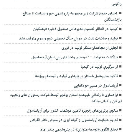
زاگرس
احیای حقوق شرکت زیر مجموعه پتروشیمی جم و صیانت از منافع
بازنشستگان
کیمیا در انتظارِ تصمیم مدیرعامل صندوق ذخیره فرهنگیان
تولید و صادرات نفت در دوران جنگ تحمیلی دوم و سوم متوقف نشد
تجلیل از مجاهدان سنگر تولید در نوری
بازگشت به تولید ۱۰۰ درصدی واحدهای پلی اتیلن آریاساسول
از سرگیریِ تولید در کیمیا
تأکید مدیرعامل شستان بر پایداری تولید و توسعه پروژه‌ها
آریاساسول در مسیرِ خودکفایی
آزادسازی ۵ زندانی غیرعمدِ استان بوشهر توسط شرکت رستوران های زنجیره
ای نان و کباب مائده
سکوی برترین‌های زنجیره تامین هوشمند کشور برای آریاساسول
تداوم حمایت آریاساسول از گونه آبزی در معرض خطر انقراض
تحقق الگوی «توسعه متوازن» در پتروشیمی بندر امام