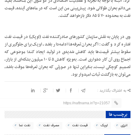
کرد: البته با توجه به تجربه و عقلانیت اقتصادی در دو سوی این مناقشه، بعید
می‌دانم بحران طولانی شود. پیش‌بینی من این است که در ماه‌های آینده، قیمت
نفت به محدوده ۷۰ تا ۸۵ دلار بازخواهد گشت.
وی در پایان به نقش سازمان کشورهای صادرکننده نفت (اوپک) در قیمت نفت
اشاره کرد و گفت: اگر بحران تعرفه‌ها ادامه‌دار باشد، اوپک برای جلوگیری از
سقوط بیشتر قیمت‌ها باید کاهش شدیدی در تولید ایجاد کند؛ موضوعی که
اجماع روی آن کار دشواری است. به‌ویژه کاهش ۵ تا ۱۰ میلیون بشکه‌ای از بازار،
تصمیم کوچکی نیست، بنابراین تنها در صورتی که بحران تعرفه‌ها موقت باشد،
می‌توان به بازگشت ثبات امیدوار بود.
به اشتراک بگذارید :
https://naftnama.ir/?p=21057
برچسب ها
انرژی
اوپک
قیمت نفت
مصرف نفت
نفت نما