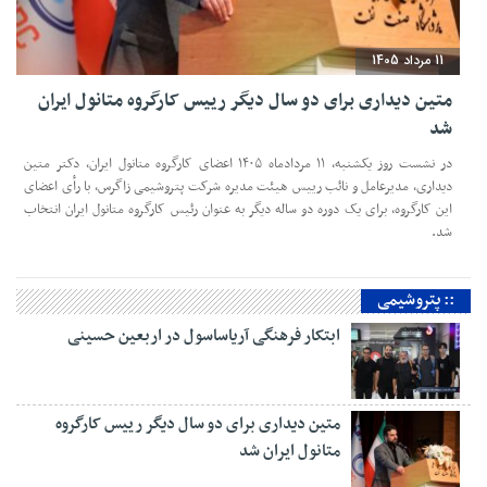
11 مرداد 1405
متین دیداری برای دو سال دیگر رییس کارگروه متانول ایران
شد
در نشست روز یکشنبه، ۱۱ مردادماه ۱۴۰۵ اعضای کارگروه متانول ایران، دکتر متین
دیداری، مدیرعامل و‌ نائب رییس هیئت مدیره شرکت پتروشیمی زاگرس، با رأی اعضای
این کارگروه، برای یک دوره دو ساله دیگر به عنوان رئیس کارگروه متانول ایران انتخاب
شد.
:: پتروشیمی
ابتکار فرهنگی آریاساسول در اربعین حسینی
متین دیداری برای دو سال دیگر رییس کارگروه
متانول ایران شد