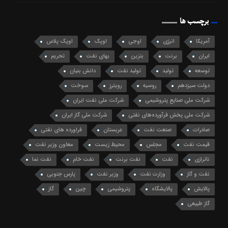
برچسب ها
آمریکا
انرژی
اوجی
اوپک
اوپک پلاس
ایران
برنت
بنزین
بهای نفت
تحریم
توسعه
تولید
تولید نفت
دانش بنیان
دولت سیزدهم
روسیه
رویترز
سوخت
شرکت ملی صنایع پتروشیمی
شرکت ملی نفت ایران
شرکت ملی پخش فرآورده‌های نفتی
شرکت ملی گاز ایران
صادرات
صنعت نفت
عربستان
فراورده های نفتی
قیمت نفت
مجلس
محیط زیست
معاون وزیر نفت
ناترازی
نفت
نفت برنت
نفت خام
نفت نما
نفت و گاز
وزارت نفت
وزیر نفت
پارس جنوبی
پالایش
پالایشگاه
پتروشیمی
چین
گاز
گاز طبیعی