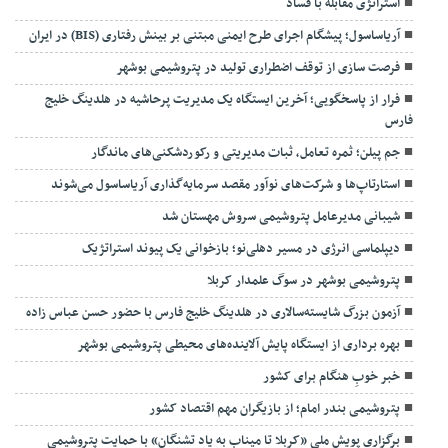
استراتژی مقابله با فساد
آریاساسول؛ پیشگام اجرای طرح ایمنی مبتنی بر بینش رفتاری (BIS) در ایران
فرصت سازی از توقف اضطراری تولید در پتروشیمی بوشهر
فرار از پاسخگویی؛ آخرین ایستگاه یک مدیریت پرحاشیه در هلدینگ خلیج
فارس
جم پیلن؛ ثمره تعامل، ثبات مدیریتی و رکوردشکنی‌های ماندگار
استارتاپ‌ها و شرکت‌های نوآور مقصد سرما‌یه‌گذاری آریاساسول می‌شوند
شیبانی مدیرعامل پتروشیمی سروش مهستان شد
دیپلماسی انرژی در مسیر دهلی‌نو؛ بازخوانی یک پیوند استراتژیک
پتروشیمی بوشهر در سوگ علمدار کربلا
آزمون بزرگ شایسته‌سالاری در هلدینگ خلیج فارس با حضور حسن عباس زاده
بهره برداری از ایستگاه پایش آلاینده‌های محیطی پتروشیمی بوشهر
خبر خوبِ هنگام برای کشور
پتروشیمی بندر امام؛ از بازیگران مهم اقتصاد کشور
برگزاری پویش ملی «کربلا تا میناب به یاد تشنگان» با حمایت پتروشیمی