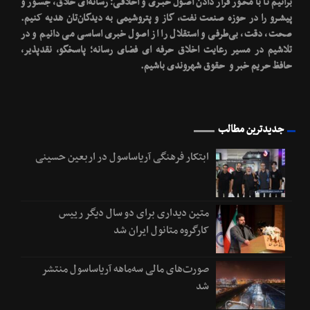
برآنیم تا با محـور قرار دادن اصـول خبـری و اخلاقـی؛ رسانه‌ای خلاق، جسـور و
پیشـرو را در حوزه صنعت نفت، گاز و پتروشیمی به دیدگان‌تان هدیه کنیم.
صحت، دقت، بی‌طرفی و استقلال را از اصول خبری اساسی می دانیم و در
تلاشیم در مسیر رعایت اخلاق حرفه ای فضای رسانه؛ پاسخگو، نقدپذیر،
حافظ حریم خبر و حقوق شهروندی باشیم.
جدیدترین مطالب
ابتکار فرهنگی آریاساسول در اربعین حسینی
متین دیداری برای دو سال دیگر رییس
کارگروه متانول ایران شد
صورت‌های مالی سه‌ماهه آریاساسول منتشر
شد