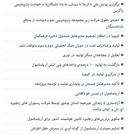
برگزاری پویش ملی «کربلا تا میناب به یاد تشنگان» با حمایت پتروشیمی
زاگرس
احیای حقوق شرکت زیر مجموعه پتروشیمی جم و صیانت از منافع
بازنشستگان
کیمیا در انتظارِ تصمیم مدیرعامل صندوق ذخیره فرهنگیان
تولید و صادرات نفت در دوران جنگ تحمیلی دوم و سوم متوقف نشد
تجلیل از مجاهدان سنگر تولید در نوری
بازگشت به تولید ۱۰۰ درصدی واحدهای پلی اتیلن آریاساسول
از سرگیریِ تولید در کیمیا
تأکید مدیرعامل شستان بر پایداری تولید و توسعه پروژه‌ها
آریاساسول در مسیرِ خودکفایی
آزادسازی ۵ زندانی غیرعمدِ استان بوشهر توسط شرکت رستوران های زنجیره
ای نان و کباب مائده
سکوی برترین‌های زنجیره تامین هوشمند کشور برای آریاساسول
تداوم حمایت آریاساسول از گونه آبزی در معرض خطر انقراض