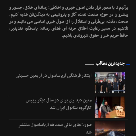
برآنیم تا با محـور قرار دادن اصـول خبـری و اخلاقـی؛ رسانه‌ای خلاق، جسـور و
پیشـرو را در حوزه صنعت نفت، گاز و پتروشیمی به دیدگان‌تان هدیه کنیم.
صحت، دقت، بی‌طرفی و استقلال را از اصول خبری اساسی می دانیم و در
تلاشیم در مسیر رعایت اخلاق حرفه ای فضای رسانه؛ پاسخگو، نقدپذیر،
حافظ حریم خبر و حقوق شهروندی باشیم.
جدیدترین مطالب
ابتکار فرهنگی آریاساسول در اربعین حسینی
متین دیداری برای دو سال دیگر رییس
کارگروه متانول ایران شد
صورت‌های مالی سه‌ماهه آریاساسول منتشر
شد