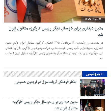
11 مرداد 1405
متین دیداری برای دو سال دیگر رییس کارگروه متانول ایران
شد
در نشست روز یکشنبه، ۱۱ مردادماه ۱۴۰۵ اعضای کارگروه متانول ایران، دکتر متین
دیداری، مدیرعامل و‌ نائب رییس هیئت مدیره شرکت پتروشیمی زاگرس، با رأی اعضای
این کارگروه، برای یک دوره دو ساله دیگر به عنوان رئیس کارگروه متانول ایران انتخاب
شد.
:: پتروشیمی
ابتکار فرهنگی آریاساسول در اربعین حسینی
متین دیداری برای دو سال دیگر رییس کارگروه
متانول ایران شد