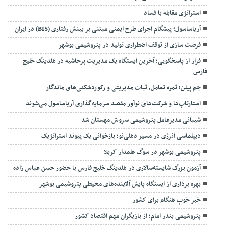
استراتژی مقابله با فساد
آریاساسول؛ پیشگام اجرای طرح ایمنی مبتنی بر بینش رفتاری (BIS) در ایران
فرصت سازی از توقف اضطراری تولید در پتروشیمی بوشهر
فرار از پاسخگویی؛ آخرین ایستگاه یک مدیریت پرحاشیه در هلدینگ خلیج
فارس
جم پیلن؛ ثمره تعامل، ثبات مدیریتی و رکوردشکنی‌های ماندگار
استارتاپ‌ها و شرکت‌های نوآور مقصد سرما‌یه‌گذاری آریاساسول می‌شوند
شیبانی مدیرعامل پتروشیمی سروش مهستان شد
دیپلماسی انرژی در مسیر دهلی‌نو؛ بازخوانی یک پیوند استراتژیک
پتروشیمی بوشهر در سوگ علمدار کربلا
آزمون بزرگ شایسته‌سالاری در هلدینگ خلیج فارس با حضور حسن عباس زاده
بهره برداری از ایستگاه پایش آلاینده‌های محیطی پتروشیمی بوشهر
خبر خوبِ هنگام برای کشور
پتروشیمی بندر امام؛ از بازیگران مهم اقتصاد کشور