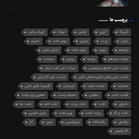
برچسب ها
آمریکا
انرژی
اوجی
اوپک
اوپک پلاس
ایران
برنت
بنزین
بهای نفت
تحریم
توسعه
تولید
تولید نفت
دانش بنیان
دولت سیزدهم
روسیه
رویترز
سوخت
شرکت ملی صنایع پتروشیمی
شرکت ملی نفت ایران
شرکت ملی پخش فرآورده‌های نفتی
شرکت ملی گاز ایران
صادرات
صنعت نفت
عربستان
فراورده های نفتی
قیمت نفت
مجلس
محیط زیست
معاون وزیر نفت
ناترازی
نفت
نفت برنت
نفت خام
نفت نما
نفت و گاز
وزارت نفت
وزیر نفت
پارس جنوبی
پالایش
پالایشگاه
پتروشیمی
چین
گاز
گاز طبیعی