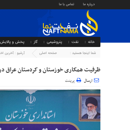
درباره ما
تماس با ما
خانه
نفت
پتروشیمی
گاز
پخش و پالایش
شما اینجا هستید :
صفحه اصلی
آرشیو :
آخرین اخبا
ظرفیت همکاری خوزستان و کردستان عراق در 
ارسال
پرینت