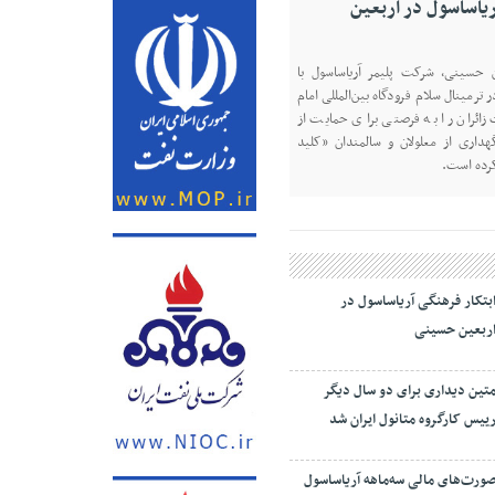
ریاساسول در اربعین
یران شد
در نشست روز یکشنبه، ۱۱ مردادماه ۱۴۰۵ اعضای کارگروه
ن حسینی، شرکت پلیمر آریاساسول با
تین دیداری، مدیرعامل و‌ نائب رییس
ترمینال سلام فرودگاه بین‌المللی امام
روشیمی زاگرس، با رأی اعضای این
زائران را به فرصتی برای حمایت از
 دو ساله دیگر به عنوان رئیس کارگروه
هداری از معلولان و سالمندان «کلید
.
رده است.
بتکار فرهنگی آریاساسول در
ربعین حسینی
تین دیداری برای دو سال دیگر
ییس کارگروه متانول ایران شد
ورت‌های مالی سه‌ماهه آریاساسول