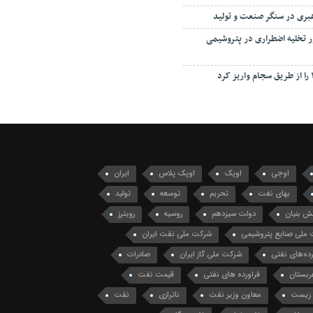
هبری در سنگر صنعت و تولید
ور تخلیه اضطراری در پتروشیمی
اوجی
اوپک
اوپک پلاس
ایران
بهای نفت
تحریم
توسعه
تولید
ش بنیان
دولت سیزدهم
روسیه
رویترز
ملی صنایع پتروشیمی
شرکت ملی نفت ایران
ه‌های نفتی
شرکت ملی گاز ایران
صادرات
ربستان
فراورده های نفتی
قیمت نفت
زیست
معاون وزیر نفت
ناترازی
نفت