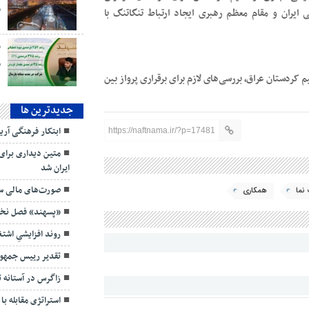
م
ایران و مقام معظم رهبری ایجاد ارتباط تنگاتنگ با
ق
کردستان عراق، بررسی‌های لازم برای برقراری پرواز بین
جديدترين ها
ابتکار فرهنگی آر
https://naftnama.ir/?p=17481
متین دیداری برای
ایران شد
صورت‌های مالی سه
نما
همکاری
«پسهند» فصل نخست ۱۴۰۵ را قدرتمند
روند افزایشیِ اش
تقدیر رییس جمهور
زاگرس در آستانه 
استراتژی مقابله با