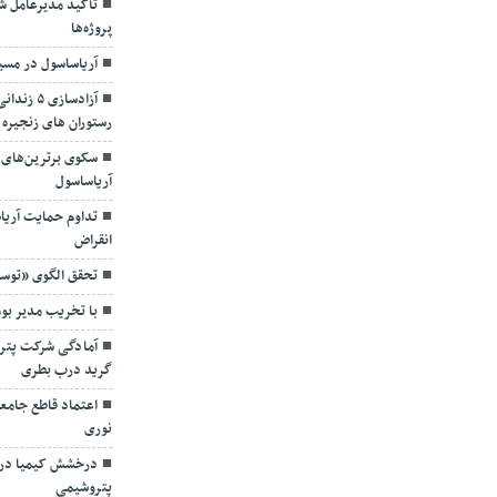
تأکید مدیرعامل شس
پروژه‌ها
آریاساسول در مسی
آزادسازی
رستوران های زنجیره 
سکوی برترین‌های 
آریاساسول
تداوم حمایت آریا
انقراض
تحقق الگوی «توسع
با تخریب مدیر بو
آمادگی شرکت پترو
گرید درب بطری
اعتماد قاطع جامع
نوری
درخشش کیمیا در 
پتروشیمی