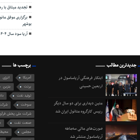
تجدید میثاق با ر
برگزاری موفق مان
بوشهر
آریا سود سال ۱۴۰۴ را از طریق سجام واریز کرد
جدیدترین مطالب
برچسب ها
ابتکار فرهنگی آریاساسول در
آمریکا
انرژی
اربعین حسینی
برنت
بنزین
تولید نفت
دان
متین دیداری برای دو سال دیگر
سوخت
شرکت 
رییس کارگروه متانول ایران شد
شرکت ملی پخش فرآورد
صنعت نفت
ع
صورت‌های مالی سه‌ماهه
مجلس
محیط 
آریاساسول منتشر شد