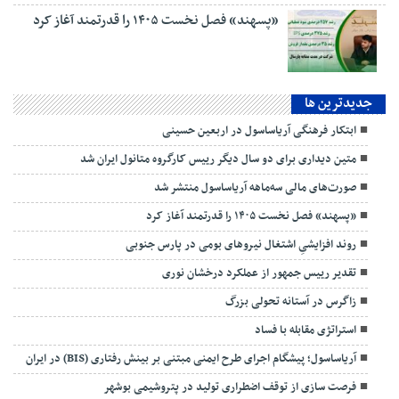
«پسهند» فصل نخست ۱۴۰۵ را قدرتمند آغاز کرد
جديدترين ها
ابتکار فرهنگی آریاساسول در اربعین حسینی
متین دیداری برای دو سال دیگر رییس کارگروه متانول ایران شد
صورت‌های مالی سه‌ماهه آریاساسول منتشر شد
«پسهند» فصل نخست ۱۴۰۵ را قدرتمند آغاز کرد
روند افزایشیِ اشتغال نیروهای بومی در پارس جنوبی
تقدیر رییس جمهور از عملکرد درخشان نوری
زاگرس در آستانه تحولی بزرگ
استراتژی مقابله با فساد
آریاساسول؛ پیشگام اجرای طرح ایمنی مبتنی بر بینش رفتاری (BIS) در ایران
فرصت سازی از توقف اضطراری تولید در پتروشیمی بوشهر