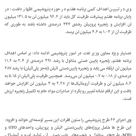
وی در تبیین اهداف کمی برنامه هفتم در حوزه پتروشیمی اظهار داشت: در
پایان برنامه هفتم پیشرفت ظرفیت کل باید از ۹۶.۶ میلیون تن به ۱۳۱.۵ میلیون
تن افزایش و زنجیره پروپیلن رشدی ۳۴۴ درصدی داشته باشد به طوری که
ظرفیت آن از ۱.۰۳ به ۴.۶ میلیون تن برسد.
دستیار ویژه معاون وزیر نفت در امور پتروشیمی ادامه داد: بر اساس اهداف
برنامه هفتم، زنجیره پایین‌ دستی متانول با رشد ۳۹۱ درصدی از ۲.۴ به ۱۱.۶
میلیون تن ارتقاء می‌یابد و زنجیره پایین‌دستی اتیلن (به‌جز پلی‌اتیلن) با رشد ۲۸۷
درصدی، از ۰.۱۸ به ۰.۷ میلیون تن می‌رسد. همچنین ظرفیت پلی‌اتیلن از ۵.۱۵ به
۸.۶ میلیون تن و ظرفیت آروماتیک‌ها از ۲.۲۸ به ۳ میلیون تن افزایش خواهد
یافت و این ارقام نشانه تغییر رویکرد از صادرات مواد خام به تکمیل زنجیره ارزش
است.
وی اجرای ۶۶ طرح پتروشیمی را ستون فقرات این مسیر توسعه‌ای خواند و افزود:
این طرح ها شامل پروژه‌های پایین‌دستی اتیلن و پروپیلن، واحدهای GTO و
MTO، طرح‌های متانول و زنجیره‌های پایین‌دستی آن، تولید اوره و آمونیاک،