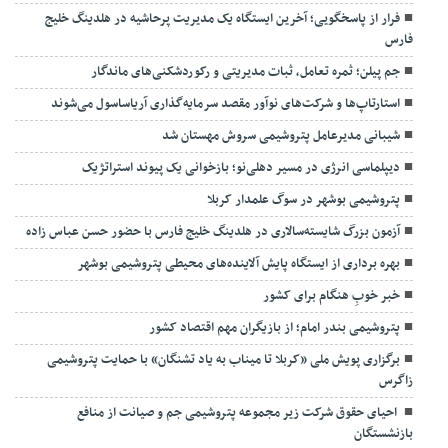
فرار از پاسخگویی؛ آخرین ایستگاه یک مدیریت پرحاشیه در هلدینگ خلیج
فارس
جم پیلن؛ ثمره تعامل، ثبات مدیریتی و رکوردشکنی‌های ماندگار
استارتاپ‌ها و شرکت‌های نوآور مقصد سرما‌یه‌گذاری آریاساسول می‌شوند
شیبانی مدیرعامل پتروشیمی سروش مهستان شد
دیپلماسی انرژی در مسیر دهلی‌نو؛ بازخوانی یک پیوند استراتژیک
پتروشیمی بوشهر در سوگ علمدار کربلا
آزمون بزرگ شایسته‌سالاری در هلدینگ خلیج فارس با حضور حسن عباس زاده
بهره برداری از ایستگاه پایش آلاینده‌های محیطی پتروشیمی بوشهر
خبر خوبِ هنگام برای کشور
پتروشیمی بندر امام؛ از بازیگران مهم اقتصاد کشور
برگزاری پویش ملی «کربلا تا میناب به یاد تشنگان» با حمایت پتروشیمی
زاگرس
احیای حقوق شرکت زیر مجموعه پتروشیمی جم و صیانت از منافع
بازنشستگان