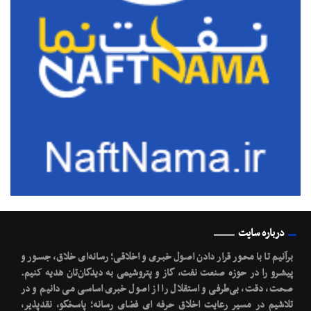
درباره سایت
برآنیم تا با محـور قرار دادن اصـول خبـری و اخلاقـی؛ رسانه‌ای خلاق، جسـور و
پیشـرو را در حوزه صنعت نفت، گاز و پتروشیمی به دیدگان‌تان هدیه کنیم.
صحت، دقت، بی‌طرفی و استقلال را از اصول خبری اساسی می دانیم و در
تلاشیم در مسیر رعایت اخلاق حرفه ای فضای رسانه؛ پاسخگو، نقدپذیر،