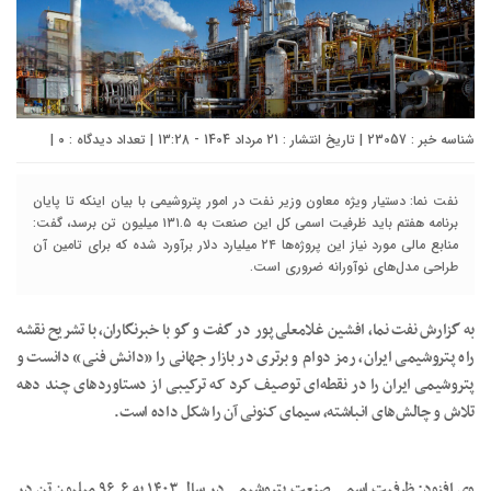
شناسه خبر : 23057 | تاریخ انتشار : 21 مرداد 1404 - 13:28 | تعداد دیدگاه :
۰
|
نفت نما: دستیار ویژه معاون وزیر نفت در امور پتروشیمی با بیان اینکه تا پایان
برنامه هفتم باید ظرفیت اسمی کل این صنعت به ۱۳۱.۵ میلیون تن برسد، گفت:
منابع مالی مورد نیاز این پروژه‌ها ۲۴ میلیارد دلار برآورد شده که برای تامین آن
طراحی مدل‌های نوآورانه ضروری است.
به گزارش نفت نما، افشین غلامعلی‌پور در گفت و گو با خبرنگاران، با تشریح نقشه
راه پتروشیمی ایران، رمز دوام و برتری در بازار جهانی را «دانش فنی» دانست و
پتروشیمی ایران را در نقطه‌ای توصیف کرد که ترکیبی از دستاوردهای چند دهه
تلاش و چالش‌های انباشته، سیمای کنونی آن را شکل داده است.
وی افزود: ظرفیت اسمی صنعت پتروشیمی در سال ۱۴۰۳ به ۹۶.۶ میلیون تن در