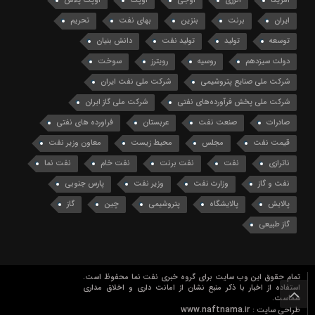
آمریکا
انرژی
اوجی
اوپک
اوپک پلاس
ایران
برنت
بنزین
بهای نفت
تحریم
توسعه
تولید
تولید نفت
دانش بنیان
دولت سیزدهم
روسیه
رویترز
سوخت
شرکت ملی صنایع پتروشیمی
شرکت ملی نفت ایران
شرکت ملی پخش فرآورده‌های نفتی
شرکت ملی گاز ایران
صادرات
صنعت نفت
عربستان
فراورده های نفتی
قیمت نفت
مجلس
محیط زیست
معاون وزیر نفت
ناترازی
نفت
نفت برنت
نفت خام
نفت نما
نفت و گاز
وزارت نفت
وزیر نفت
پارس جنوبی
پالایش
پالایشگاه
پتروشیمی
چین
گاز
گاز طبیعی
تمام حقوق این وب سایت برای گروه خبری نفت نما محفوظ است.
استفاده از اخبار با ذکر منبع نشان از امانت داری و اخلاق مداری
شماست.
www.naftnama.ir
طراحی سایت :