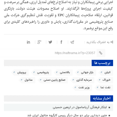
اجرایی برخی پیمانکاران و نیاز به اصلاح نرخ‌های تعدیل ارزی، همگی بر سرعت و
کیفیت اجرای پروژه‌ها اثرگذارند. او اصلاح مصوبات هیئت دولت، بازنگری
قوانین، ارتقاء صلاحیت پیمانکاران EPC و تقویت نقش تنظیم‌گری شرکت ملی
صنایع پتروشیمی در مقررات‌گذاری، پایش و داوری را راهبردهای کلیدی برای
رفع این موانع برشمرد.
به اشتراک بگذارید :
https://naftnama.ir/?p=23057
برچسب ها
اتیلن
بازار جهانی
بالادستی
پتروشیمی
پروپیلن
خوراک
سرمایه گذاری
صنایع پایین دستی
متانول
نفت نما
وزیر نفت
اخبار مشابه
ابتکار فرهنگی آریاساسول در اربعین حسینی
متین دیداری برای دو سال دیگر رییس کارگروه متانول ایران شد