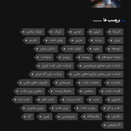
برچسب ها
آمریکا
انرژی
اوجی
اوپک
اوپک پلاس
ایران
برنت
بنزین
بهای نفت
تحریم
توسعه
تولید
تولید نفت
دانش بنیان
دولت سیزدهم
روسیه
رویترز
سوخت
شرکت ملی صنایع پتروشیمی
شرکت ملی نفت ایران
شرکت ملی پخش فرآورده‌های نفتی
شرکت ملی گاز ایران
صادرات
صنعت نفت
عربستان
فراورده های نفتی
قیمت نفت
مجلس
محیط زیست
معاون وزیر نفت
ناترازی
نفت
نفت برنت
نفت خام
نفت نما
نفت و گاز
وزارت نفت
وزیر نفت
پارس جنوبی
پالایش
پالایشگاه
پتروشیمی
چین
گاز
گاز طبیعی