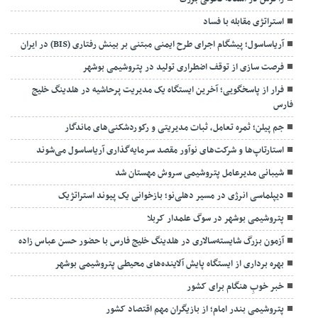
استراتژی مقابله با فساد
آریاساسول؛ پیشگام اجرای طرح ایمنی مبتنی بر بینش رفتاری (BIS) در ایران
فرصت سازی از توقف اضطراری تولید در پتروشیمی بوشهر
فرار از پاسخگویی؛ آخرین ایستگاه یک مدیریت پرحاشیه در هلدینگ خلیج
فارس
جم پیلن؛ ثمره تعامل، ثبات مدیریتی و رکوردشکنی‌های ماندگار
استارتاپ‌ها و شرکت‌های نوآور مقصد سرما‌یه‌گذاری آریاساسول می‌شوند
شیبانی مدیرعامل پتروشیمی سروش مهستان شد
دیپلماسی انرژی در مسیر دهلی‌نو؛ بازخوانی یک پیوند استراتژیک
پتروشیمی بوشهر در سوگ علمدار کربلا
آزمون بزرگ شایسته‌سالاری در هلدینگ خلیج فارس با حضور حسن عباس زاده
بهره برداری از ایستگاه پایش آلاینده‌های محیطی پتروشیمی بوشهر
خبر خوبِ هنگام برای کشور
پتروشیمی بندر امام؛ از بازیگران مهم اقتصاد کشور