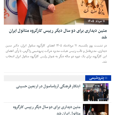
11 مرداد 1405
متین دیداری برای دو سال دیگر رییس کارگروه متانول ایران
شد
در نشست روز یکشنبه، ۱۱ مردادماه ۱۴۰۵ اعضای کارگروه متانول ایران، دکتر متین
دیداری، مدیرعامل و‌ نائب رییس هیئت مدیره شرکت پتروشیمی زاگرس، با رأی اعضای
این کارگروه، برای یک دوره دو ساله دیگر به عنوان رئیس کارگروه متانول ایران انتخاب
شد.
:: پتروشیمی
ابتکار فرهنگی آریاساسول در اربعین حسینی
متین دیداری برای دو سال دیگر رییس کارگروه
متانول ایران شد