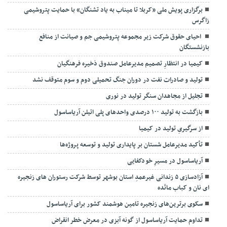
برگزاری پویش ملی «کربلا تا میناب به یاد تشنگان» با حمایت پتروشیمی
زاگرس
احیای حقوق شرکت زیر مجموعه پتروشیمی جم و صیانت از منافع
بازنشستگان
کیمیا در انتظارِ تصمیم مدیرعامل صندوق ذخیره فرهنگیان
تولید و صادرات نفت در دوران جنگ تحمیلی دوم و سوم متوقف نشد
تجلیل از مجاهدان سنگر تولید در نوری
بازگشت به تولید ۱۰۰ درصدی واحدهای پلی اتیلن آریاساسول
از سرگیریِ تولید در کیمیا
تأکید مدیرعامل شستان بر پایداری تولید و توسعه پروژه‌ها
آریاساسول در مسیرِ خودکفایی
آزادسازی ۵ زندانی غیرعمدِ استان بوشهر توسط شرکت رستوران های زنجیره
ای نان و کباب مائده
سکوی برترین‌های زنجیره تامین هوشمند کشور برای آریاساسول
تداوم حمایت آریاساسول از گونه آبزی در معرض خطر انقراض