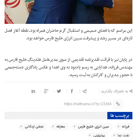
این مراسم که با فضای صمیمی و استقبال گرم حاضران همراه بود، نقطه آغاز فصل
تازه‌ای در مسیر رشد و پیشرفت مبین انرژی خلیج فارس خواهد بود.
در پایان نیز با قرائت تقدیرنامه تقدیمی از سوی مدیرعامل هلدینگ خلیج فارس به
مهندس فرزانه، هدایایی به رسم یادبود به وی اهدا و عکس یادگاری دسته‌جمعی
با حضور مدیران و کارکنان به ثبت رسید.
به اشتراک بگذارید :
https://naftnama.ir/?p=23384
برچسب ها
فرزانه
مبین انرژی خلیج فارس
معارفه
نجفی اردکانی
نفت نما
یوتیلیتی