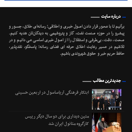
درباره سایت
برآنیم تا با محـور قرار دادن اصـول خبـری و اخلاقـی؛ رسانه‌ای خلاق، جسـور و
پیشـرو را در حوزه صنعت نفت، گاز و پتروشیمی به دیدگان‌تان هدیه کنیم.
صحت، دقت، بی‌طرفی و استقلال را از اصول خبری اساسی می دانیم و در
تلاشیم در مسیر رعایت اخلاق حرفه ای فضای رسانه؛ پاسخگو، نقدپذیر،
حافظ حریم خبر و حقوق شهروندی باشیم.
جدیدترین مطالب
ابتکار فرهنگی آریاساسول در اربعین حسینی
متین دیداری برای دو سال دیگر رییس
کارگروه متانول ایران شد