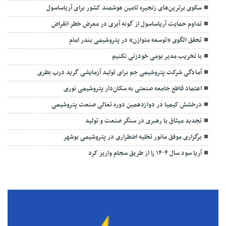
سکوی برترین‌های زنجیره تامین هوشمند کشور برای آریاساسول
تداوم حمایت آریاساسول از گونه آبزی در معرض خطر انقراض
تحقق الگوی «توسعه متوازن» در پتروشیمی بندر امام
با تخریب مدیر بومی خودزنی نکنیم
آمادگی شرکت پتروشیمی جم برای تولید آزمایشی گرید درب بطری
اعتماد قاطع جامعه صنعتی به سکان‌دار پتروشیمی نوری
درخشش کیمیا در دوازدهمین دوره تعالی صنعت پتروشیمی
تجدید میثاق با رهبری در سنگر صنعت و تولید
برگزاری موفق مانور تخلیه اضطراری در پتروشیمی بوشهر
آریا سود سال ۱۴۰۴ را از طریق سجام واریز کرد