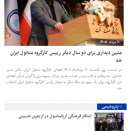
11 مرداد 1405
متین دیداری برای دو سال دیگر رییس کارگروه متانول ایران
شد
در نشست روز یکشنبه، ۱۱ مردادماه ۱۴۰۵ اعضای کارگروه متانول ایران، دکتر متین
دیداری، مدیرعامل و‌ نائب رییس هیئت مدیره شرکت پتروشیمی زاگرس، با رأی اعضای
این کارگروه، برای یک دوره دو ساله دیگر به عنوان رئیس کارگروه متانول ایران انتخاب
شد.
:: پتروشیمی
ابتکار فرهنگی آریاساسول در اربعین حسینی