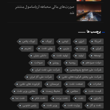
صورت‌های مالی سه‌ماهه آریاساسول منتشر
شد
برچسب ها
آمریکا
انرژی
اوجی
اوپک
اوپک پلاس
ایران
برنت
بنزین
بهای نفت
تحریم
توسعه
تولید
تولید نفت
دانش بنیان
دولت سیزدهم
روسیه
رویترز
سوخت
شرکت ملی صنایع پتروشیمی
شرکت ملی نفت ایران
شرکت ملی پخش فرآورده‌های نفتی
شرکت ملی گاز ایران
صادرات
صنعت نفت
عربستان
فراورده های نفتی
قیمت نفت
مجلس
محیط زیست
معاون وزیر نفت
ناترازی
نفت
نفت برنت
نفت خام
نفت نما
نفت و گاز
وزارت نفت
وزیر نفت
پارس جنوبی