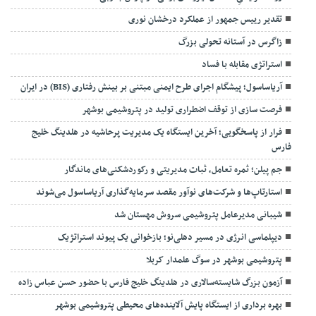
تقدیر رییس جمهور از عملکرد درخشان نوری
زاگرس در آستانه تحولی بزرگ
استراتژی مقابله با فساد
آریاساسول؛ پیشگام اجرای طرح ایمنی مبتنی بر بینش رفتاری (BIS) در ایران
فرصت سازی از توقف اضطراری تولید در پتروشیمی بوشهر
فرار از پاسخگویی؛ آخرین ایستگاه یک مدیریت پرحاشیه در هلدینگ خلیج
فارس
جم پیلن؛ ثمره تعامل، ثبات مدیریتی و رکوردشکنی‌های ماندگار
استارتاپ‌ها و شرکت‌های نوآور مقصد سرما‌یه‌گذاری آریاساسول می‌شوند
شیبانی مدیرعامل پتروشیمی سروش مهستان شد
دیپلماسی انرژی در مسیر دهلی‌نو؛ بازخوانی یک پیوند استراتژیک
پتروشیمی بوشهر در سوگ علمدار کربلا
آزمون بزرگ شایسته‌سالاری در هلدینگ خلیج فارس با حضور حسن عباس زاده
بهره برداری از ایستگاه پایش آلاینده‌های محیطی پتروشیمی بوشهر