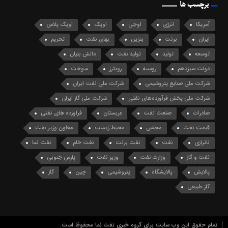
برچسب ها
آمریکا
انرژی
اوجی
اوپک
اوپک پلاس
ایران
برنت
بنزین
بهای نفت
تحریم
توسعه
تولید
تولید نفت
دانش بنیان
دولت سیزدهم
روسیه
رویترز
سوخت
شرکت ملی صنایع پتروشیمی
شرکت ملی نفت ایران
شرکت ملی پخش فرآورده‌های نفتی
شرکت ملی گاز ایران
صادرات
صنعت نفت
عربستان
فراورده های نفتی
قیمت نفت
مجلس
محیط زیست
معاون وزیر نفت
ناترازی
نفت
نفت برنت
نفت خام
نفت نما
نفت و گاز
وزارت نفت
وزیر نفت
پارس جنوبی
پالایش
پالایشگاه
پتروشیمی
چین
گاز
گاز طبیعی
تمام حقوق این وب سایت برای گروه خبری نفت نما محفوظ است.