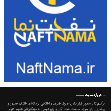
درباره سایت
برآنیم تا با محـور قرار دادن اصـول خبـری و اخلاقـی؛ رسانه‌ای خلاق، جسـور و
پیشـرو را در حوزه صنعت نفت، گاز و پتروشیمی به دیدگان‌تان هدیه کنیم.