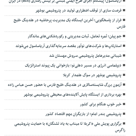
آریاساسول؛ پیشگام اجرای طرح ایمنی مبتنی بر بینش رفتاری (BIS) در ایران
فرصت سازی از توقف اضطراری تولید در پتروشیمی بوشهر
فرار از پاسخگویی؛ آخرین ایستگاه یک مدیریت پرحاشیه در هلدینگ خلیج
فارس
جم پیلن؛ ثمره تعامل، ثبات مدیریتی و رکوردشکنی‌های ماندگار
استارتاپ‌ها و شرکت‌های نوآور مقصد سرما‌یه‌گذاری آریاساسول می‌شوند
شیبانی مدیرعامل پتروشیمی سروش مهستان شد
دیپلماسی انرژی در مسیر دهلی‌نو؛ بازخوانی یک پیوند استراتژیک
پتروشیمی بوشهر در سوگ علمدار کربلا
آزمون بزرگ شایسته‌سالاری در هلدینگ خلیج فارس با حضور حسن عباس زاده
بهره برداری از ایستگاه پایش آلاینده‌های محیطی پتروشیمی بوشهر
خبر خوبِ هنگام برای کشور
پتروشیمی بندر امام؛ از بازیگران مهم اقتصاد کشور
برگزاری پویش ملی «کربلا تا میناب به یاد تشنگان» با حمایت پتروشیمی
زاگرس