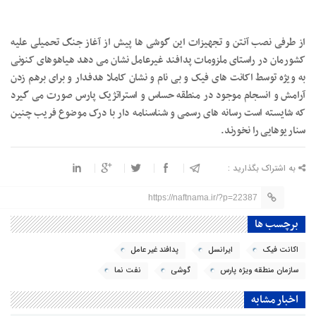
از طرفی نصب آنتن و تجهیزات این گوشی ها پیش از آغاز جنگ تحمیلی علیه
کشورمان در راستای ملزومات پدافند غیرعامل نشان می دهد هیاهوهای کنونی
به ویژه توسط اکانت های فیک و بی نام و نشان کاملا هدفدار و برای برهم زدن
آرامش و انسجام موجود در منطقه حساس و استراتژیک پارس صورت می گیرد
که شایسته است رسانه های رسمی و شناسنامه دار با درک موضوع فریب چنین
سناریوهایی را نخورند.
به اشتراک بگذارید :
https://naftnama.ir/?p=22387
برچسب ها
اکانت فیک
ایرانسل
پدافند غیر عامل
سازمان منطقه ویژه پارس
گوشی
نفت نما
اخبار مشابه