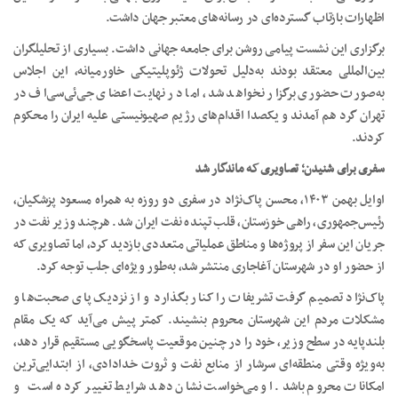
اظهارات بازتاب گسترده‌ای در رسانه‌های معتبر جهان داشت.
برگزاری این نشست پیامی روشن برای جامعه جهانی داشت. بسیاری از تحلیلگران
بین‌المللی معتقد بودند به‌دلیل تحولات ژئوپلیتیکی خاورمیانه، این اجلاس
به‌صورت حضوری برگزار نخواهد شد، اما در نهایت اعضای جی‌ئی‌سی‌اف در
تهران گرد هم آمدند و یکصدا اقدام‌های رژیم صهیونیستی علیه ایران را محکوم
کردند.
سفری برای شنیدن؛ تصاویری که ماندگار شد
اوایل بهمن ۱۴۰۳، محسن پاک‌نژاد در سفری دو روزه به همراه مسعود پزشکیان،
رئیس‌جمهوری، راهی خوزستان، قلب تپنده نفت ایران شد. هرچند وزیر نفت در
جریان این سفر از پروژه‌ها و مناطق عملیاتی متعددی بازدید کرد، اما تصاویری که
از حضور او در شهرستان آغاجاری منتشر شد، به‌طور ویژه‌ای جلب توجه کرد.
پاک‌نژاد تصمیم گرفت تشریفات را کنار بگذارد و از نزدیک پای صحبت‌ها و
مشکلات مردم این شهرستان محروم بنشیند. کمتر پیش می‌آید که یک مقام
بلندپایه در سطح وزیر، خود را در چنین موقعیت پاسخگویی مستقیم قرار دهد،
به‌ویژه وقتی منطقه‌ای سرشار از منابع نفت و ثروت خدادادی، از ابتدایی‌ترین
امکانات محروم باشد. او می‌خواست نشان دهد شرایط تغییر کرده است و