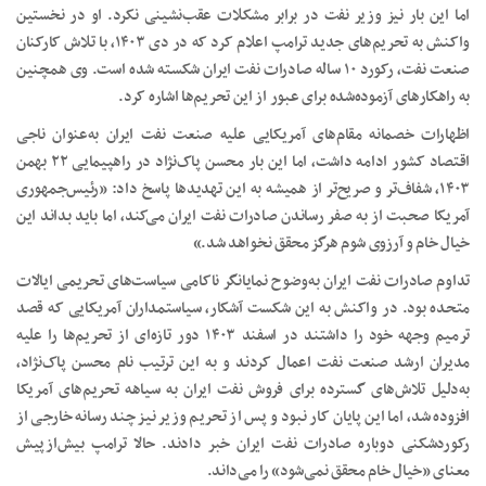
اما این بار نیز وزیر نفت در برابر مشکلات عقب‌نشینی نکرد. او در نخستین
واکنش به تحریم‌های جدید ترامپ اعلام کرد که در دی‌ ۱۴۰۳، با تلاش کارکنان
صنعت نفت، رکورد ۱۰ ساله صادرات نفت ایران شکسته شده است. وی همچنین
به راهکارهای آزموده‌شده برای عبور از این تحریم‌ها اشاره کرد.
اظهارات خصمانه مقام‌های آمریکایی علیه صنعت نفت ایران به‌عنوان ناجی
اقتصاد کشور ادامه داشت، اما این بار محسن پاک‌نژاد در راهپیمایی ۲۲ بهمن
۱۴۰۳، شفاف‌تر و صریح‌تر از همیشه به این تهدیدها پاسخ داد: «رئیس‌جمهوری
آمریکا صحبت از به صفر رساندن صادرات نفت ایران می‌کند، اما باید بداند این
خیال خام و آرزوی شوم هرگز محقق نخواهد شد.»
تداوم صادرات نفت ایران به‌وضوح نمایانگر ناکامی سیاست‌های تحریمی ایالات
متحده بود. در واکنش به این شکست آشکار، سیاستمداران آمریکایی که قصد
ترمیم وجهه خود را داشتند در اسفند ۱۴۰۳ دور تازه‌ای از تحریم‌ها را علیه
مدیران ارشد صنعت نفت اعمال کردند و به این ترتیب نام محسن پاک‌نژاد،
به‌دلیل تلاش‌های گسترده برای فروش نفت ایران به سیاهه تحریم‌های آمریکا
افزوده شد، اما این پایان کار نبود و پس از تحریم وزیر نیز چند رسانه خارجی از
رکوردشکنی دوباره صادرات نفت ایران خبر دادند. حالا ترامپ بیش‌ازپیش
معنای «خیال خام محقق نمی‌شود» را می‌داند.