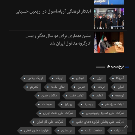
ابتکار فرهنگی آریاساسول در اربعین حسینی
متین دیداری برای دو سال دیگر رییس
کارگروه متانول ایران شد
برچسب ها
آمریکا
انرژی
اوجی
اوپک
اوپک پلاس
ایران
برنت
بنزین
بهای نفت
تحریم
توسعه
تولید
تولید نفت
دانش بنیان
دولت سیزدهم
روسیه
رویترز
سوخت
شرکت ملی صنایع پتروشیمی
شرکت ملی نفت ایران
شرکت ملی پخش فرآورده‌های نفتی
شرکت ملی گاز ایران
صادرات
صنعت نفت
عربستان
فراورده های نفتی