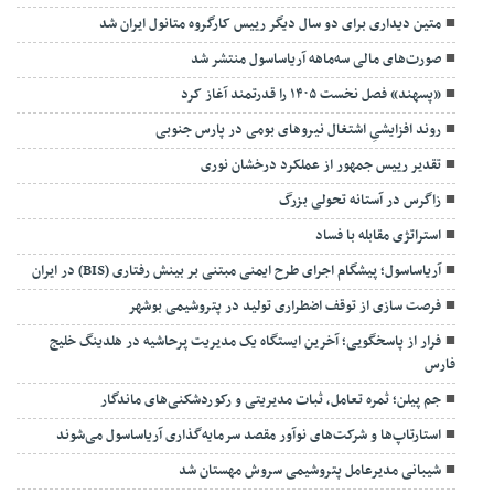
متین دیداری برای دو سال دیگر رییس کارگروه متانول ایران شد
صورت‌های مالی سه‌ماهه آریاساسول منتشر شد
«پسهند» فصل نخست ۱۴۰۵ را قدرتمند آغاز کرد
روند افزایشیِ اشتغال نیروهای بومی در پارس جنوبی
تقدیر رییس جمهور از عملکرد درخشان نوری
زاگرس در آستانه تحولی بزرگ
استراتژی مقابله با فساد
آریاساسول؛ پیشگام اجرای طرح ایمنی مبتنی بر بینش رفتاری (BIS) در ایران
فرصت سازی از توقف اضطراری تولید در پتروشیمی بوشهر
فرار از پاسخگویی؛ آخرین ایستگاه یک مدیریت پرحاشیه در هلدینگ خلیج
فارس
جم پیلن؛ ثمره تعامل، ثبات مدیریتی و رکوردشکنی‌های ماندگار
استارتاپ‌ها و شرکت‌های نوآور مقصد سرما‌یه‌گذاری آریاساسول می‌شوند
شیبانی مدیرعامل پتروشیمی سروش مهستان شد