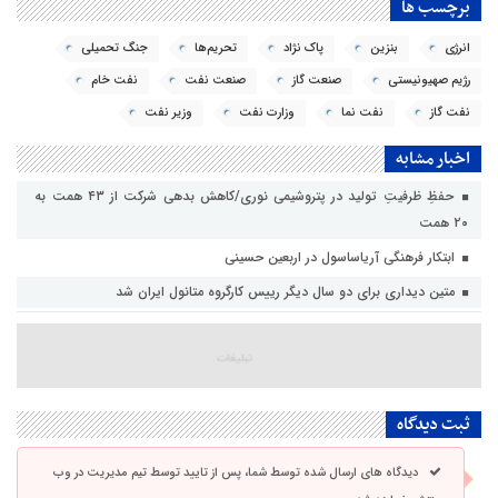
برچسب ها
انرژی
بنزین
پاک نژاد
تحریم‌‌ها
جنگ تحمیلی
رژیم صهیونیستی
صنعت گاز
صنعت نفت
نفت خام
نفت گاز
نفت نما
وزارت نفت
وزیر نفت
اخبار مشابه
حفظِ ظرفیتِ تولید در پتروشیمی نوری/کاهش بدهی شرکت از ۴۳ همت به
۲۰ همت
ابتکار فرهنگی آریاساسول در اربعین حسینی
متین دیداری برای دو سال دیگر رییس کارگروه متانول ایران شد
ثبت دیدگاه
دیدگاه های ارسال شده توسط شما، پس از تایید توسط تیم مدیریت در وب