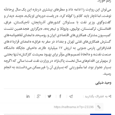
رقم خورد.
می‌توان این روایت را ادامه داد و سطرهای بیشتری درباره این یک ‌سال پرحادثه
نوشت، اما ناچار باید کلام را کوتاه کرد. «ریاست دوره‌ای اوپک»، «چند دیدار و
گفت‌وگوی وزیر نفت با مسئولان کشورهای آذربایجان، تاجیکستان، عراق،
افغانستان، ترکمنستان، بولیوی، ونزوئلا و نیجریه»، «برگزاری هجدهمین نشست
کمیسیون مشترک همکاری‌های اقتصادی ایران و روسیه»، «امضای تفاهم‌نامه‌های
گسترش همکاری‌های نفتی تهران و بغداد در سفر به عراق» «امضای قراردادهای
فشارافزایی پارس جنوبی به ارزش ۱۷ میلیارد دلار»، «احیای جایگاه دانشگاه
صنعت نفت» و «اتخاذ تصمیم‌های مؤثر برای بهبود معیشت کارکنان» تنها بخشی
از مهم‌ترین اقدام‌های سال نخست پاک‌نژاد در وزارت نفت است؛ سالی که اگرچه
بسیار دشوار بود، اما مأموریتی که بسیاری آن را غیرممکن می‌دانستند به انجام
رسید.
وحید ضیایی
به اشتراک بگذارید :
https://naftnama.ir/?p=23196