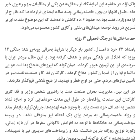
پاک‌نژاد در حاشیه این نمایشگاه از محقق شدن یکی از مطالبات مهم رهبری خبر
داد. طبق اظهارات وی، فاصله زمانی چند ساله امضای قراردادها که خارج از
اراده وزارت نفت بود، به حدود ۶ ماه کاهش داده شد که این موضوع مقدمه‌ای بر
تسریع در روند توسعه میدان‌های نفتی و گازی کشور محسوب می‌شود.
حماسه نفتی‌ها در جنگ تحمیلی
۱۲
روزه
بامداد ۲۳ خرداد امسال، کشور بار دیگر با شرایط بحرانی روبه‌رو شد؛ جنگی ۱۲
روزه که اخلال در زندگی مردم را هدف گرفته بود. با این حال، مردم ایران با
سربلندی از این آزمون عبور کردند. همان‌گونه که نیروهای شجاع پدافند هوایی
با تمام توان از آسمان کشور دفاع کردند، کارکنان فداکار صنعت نفت نیز در
تأمین نیازهای مردم، حتی در اوج خطر و تهدید، از هیچ تلاشی فروگذار نکردند.
در این بین، مدیریت بحران صنعت نفت با راهبری شخص وزیر و فداکاری
کارکنان این صنعت پرافتخار در طول این مدت خودنمایی کرد و اجازه نداد
دشمن به اهداف خود دست یابد. با وجود همه تهدیدها، جریان تولید پایدار ماند
و روند خدمت‌رسانی به مردم برای یک لحظه نیز متوقف نشد. در زمینه
سوخت‌رسانی به جایگاه‌ها با توجه به افزایش ناگهانی سفرها در آن بازه‌ زمانی،
رکورد توزیع روزانه بنزین شکسته شد و زیرساخت‌های سایبری نیز با تمهیدات
اندیشیده‌شده از گزند هرگونه آسیب مصون ماند.