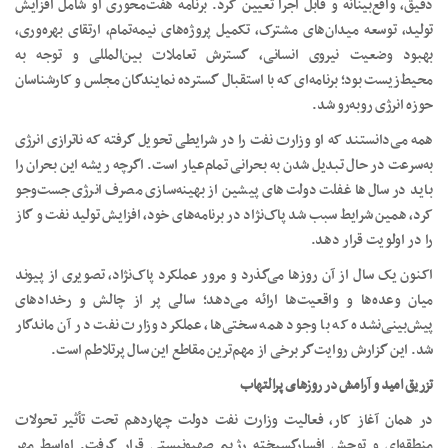
دقیق، واقع‌بینانه و قابل اجرا تعیین کرد. برنامه هفت‌محوری او شامل افزایش
تولید، توسعه میدان‌های مشترک، تکمیل پروژه‌های نیمه‌تمام، ارتقای بهره‌وری،
بهبود وضعیت نیروی انسانی، گسترش تعاملات بین‌المللی و توجه به
محیط‌زیست بود؛ برنامه‌ای که با استقبال گسترده نمایندگان مجلس و کارشناسان
حوزه انرژی روبه‌رو شد.
همه می‌دانستند که او وزارت نفت را در شرایطی تحویل گرفته که ناترازی انرژی
به‌سرعت در حال تبدیل‌ شدن به بحرانی تمام‌عیار است. اگرچه ریشه این بحران را
باید در سال‌ها غفلت دولت‌های پیشین از بهینه‌سازی مصرف انرژی جست‌وجو
کرد، همین شرایط سبب شد پاک‌نژاد در برنامه‌های خود، افزایش تولید نفت و گاز
را در اولویت قرار دهد.
اکنون یک سال از آن روزها می‌گذرد و مرور عملکرد پاک‌نژاد، تصویری از پیوند
میان وعده‌ها و واقعیت‌ها ارائه می‌دهد؛ سالی پر از چالش و رخدادهای
پیش‌بینی‌نشده که با وجود همه سختی‌ها، عملکرد وزارت نفت در آن ماندگار
شد. این گزارش روایت‌گر برخی از مهم‌ترین مقاطع این سال پرتلاطم است.
تزریق امید و آرامش در روزهای پرالتهاب
در همان آغاز کار، فعالیت وزارت نفت دولت چهاردهم تحت تأثیر تحولات
منطقه‌ای و توحش افسارگسیخته رژیم صهیونیستی قرار گرفت. اواسط مهر