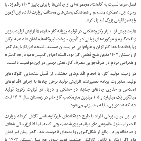
فصل سرما نسبت به گذشته، مجموعه‌ای از چالش‌ها را برای پاییز ۱۴۰۳ رقم زد. با
وجود این، عملکرد منسجم و هماهنگ بخش‌های مختلف وزارت نفت، این آزمون
را به موفقیتی بزرگ تبدیل کرد.
«ثبت بیش از ۱۰ بار رکوردشکنی در تولید روزانه گاز خام»، «افزایش تولید بنزین
و نفت‌گاز» و «رکوردهای پیاپی در تأمین سوخت نیروگاه‌ها» نشان داد همه ارکان
وزارتخانه با حداکثر توان و هم‌افزایی در میدان هستند. نتیجه این تلاش‌ها، گذر
از زمستان ۱۴۰۳ بدون هیچ قطعی گاز بود، البته اجرای کمپین «دو درجه کمتر»
و همراهی مردم در صرفه‌جویی مصرف گاز، نقش مهمی در این موفقیت داشت.
در زمینه تولید گاز، با انجام اقدام‌های مختلف از قبیل شناسایی گلوگاه‌های
تولید، مدیریت برنامه تعمیرات، افزایش تولید برخی چاه‌ها با اجرای اقدام‌های
اصلاحی و حفاری چاه‌های جدید در خشکی و دریا، در نهایت رکورد تولید
میانگین یک میلیارد و ۱۰۵ میلیون مترمکعب گاز خام در زمستان سال ۱۴۰۳ ثبت
شد که عددی بی‌سابقه محسوب می‌شود.
در این میان، برخی افراد با طرح دیدگاه‌های غیرکارشناسی تلاش کردند وزارت
نفت را مسئول خاموشی‌های برنامه‌ریزی‌شده معرفی کنند، اما اطلاع‌رسانی شفاف
و صادقانه وزیر، مانع از شکل‌گیری روایت‌های نادرست شد. گذر زمان نیز نشان
داد اگر ایثار و تلاش کارکنان صنعت نفت نبود، چه بسا زمستان ۱۴۰۳ با