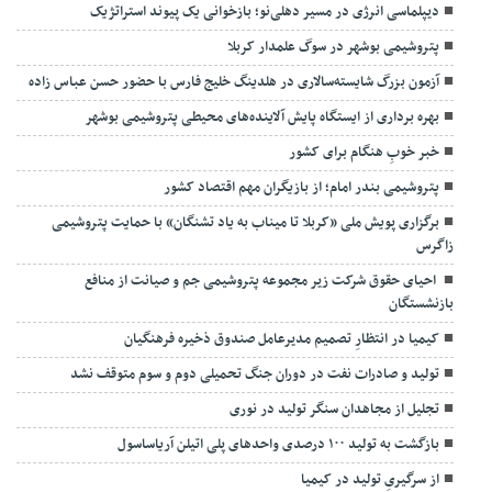
دیپلماسی انرژی در مسیر دهلی‌نو؛ بازخوانی یک پیوند استراتژیک
پتروشیمی بوشهر در سوگ علمدار کربلا
آزمون بزرگ شایسته‌سالاری در هلدینگ خلیج فارس با حضور حسن عباس زاده
بهره برداری از ایستگاه پایش آلاینده‌های محیطی پتروشیمی بوشهر
خبر خوبِ هنگام برای کشور
پتروشیمی بندر امام؛ از بازیگران مهم اقتصاد کشور
برگزاری پویش ملی «کربلا تا میناب به یاد تشنگان» با حمایت پتروشیمی
زاگرس
احیای حقوق شرکت زیر مجموعه پتروشیمی جم و صیانت از منافع
بازنشستگان
کیمیا در انتظارِ تصمیم مدیرعامل صندوق ذخیره فرهنگیان
تولید و صادرات نفت در دوران جنگ تحمیلی دوم و سوم متوقف نشد
تجلیل از مجاهدان سنگر تولید در نوری
بازگشت به تولید ۱۰۰ درصدی واحدهای پلی اتیلن آریاساسول
از سرگیریِ تولید در کیمیا