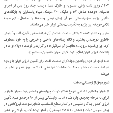
۱۴۰۳، وزیر نفت راهی عسلویه و خارک شد؛ درست چند روز پس از اجرای
عملیات «وعده صادق ۲» و شلیک ۲۰۰ موشک سپاه پاسداران به پایگاه‌های
نظامی رژیم صهیونیستی. در آن زمان، برخی رسانه‌ها از احتمال بالای حمله
تلافی‌جویانه این رژیم به تأسیسات نفتی ایران خبر می‌دادند.
سفری معنادار که به کارکنان صنعت نفت در آن شرایط خاص، قوت قلب و آرامش
خاطری دوچندان ‌بخشید و نگاه رسانه‌های داخلی و خارجی را به خود معطوف
کرد. برای نمونه، روزنامه «تایمز آو اسرائیل» در گزارشی نوشت: «پاک‌نژاد در
پایتخت انرژی ایران اعلام کرد نگران بحران دشمنان نیستیم.»
همه اینها از عزم پولادین جهادگران صنعت نفت برای تأمین انرژی ایران با وجود
شرایط سخت و دشوار حکایت داشت؛ شرایطی که گویا روز به روز دشوارتر
می‌شد.
عبور موفق از زمستانی سخت
از همان ماه‌های ابتدایی شروع به‌کار دولت چهاردهم مشخص بود بحران ناترازی
انرژی به مرحله جدیدی وارد شده است. وابستگی بیش از ۹۰ درصدی سبد تأمین
انرژی کشور به گاز طبیعی در کنار سطح نامناسب ذخایر سوخت نیروگاهی در
زمان تحویل دولت (کاهش ۴۰ تا ۴۵ درصدی) و آغاز زودهنگام و طولانی‌تر شدن