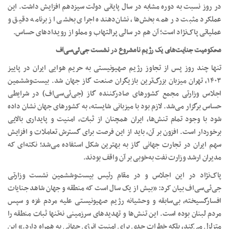
در روز نسبت به دوره مشابه در سال پایانی دولت سیزدهم افزایش داشت. این
عملکرد مثبت در همه بخش‌ها، نشان‌دهنده اجرای بخشی از برنامه دقیق و
عملیاتی پاک‌نژاد است؛ آن هم در سالی پرالتهاب و مملو از رویدادهای حساس.
محکومیت جنایت‌های یک رژیم نامشروع در نشست جی‌ئی‌سی‌اف
تنها چند روز پس از تجاوز رژیم صهیونیستی به حریم هوایی ایران در پاییز
۱۴۰۳، تهران میزبان بزرگ‌ترین بازیگران صنعت گاز جهان شد. بیست‌وششمین
اجلاس وزارتی مجمع کشورهای صادرکننده گاز (جی‌ئی‌سی‌اف) در شرایطی
حساس برگزار می‌شد. لازم بود با میزبانی شایسته، به کشورهای جهان نشان داده
شود با وجود تمام تنش‌ها، ایران همچنان از ثبات، امنیت و پایداری بالایی
برخوردار است. افزون بر آن، باید از این فرصت برای گسترش تعاملات و افزایش
سهم ایران در تجارت جهانی گاز به بهترین شکل استفاده می‌شد؛ نکته‌ای که
مدیران ارشد وزارت نفت به‌خوبی بر آن واقف بودند.
پاک‌نژاد در این اجلاس و در مقام رئیس بیست‌وششمین نشست وزارتی
جی‌ئی‌سی‌اف بیان کرد: «بیش از یک سال است که منطقه و جهان شاهد جنایات
افسارگسیخته، بی‌سابقه و وحشیانه رژیم صهیونیستی علیه مردم غزه و سپس
مردم لبنان بوده است. این تنش‌ها و تهدیدهای سرزمینی نه‌تنها ثبات منطقه را
متزلزل می‌کند، بلکه خطرات جدی برای امنیت انرژی جهانی به همراه دارد.» این