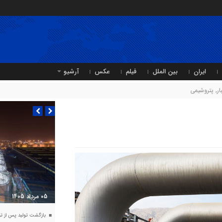
ایران
بین الملل
فیلم
عکس
آرشیو
ر
,
پتروشیمی
05 مرداد 1405
بازگشت تولید پس از ت