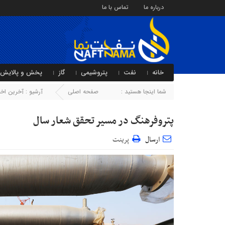
درباره ما
تماس با ما
خانه
نفت
پتروشیمی
گاز
پخش و پالایش
شما اینجا هستید :
صفحه اصلی
آرشیو :
آخرین اخبا
پتروفرهنگ در مسیر تحقق شعار سال
ارسال
پرینت