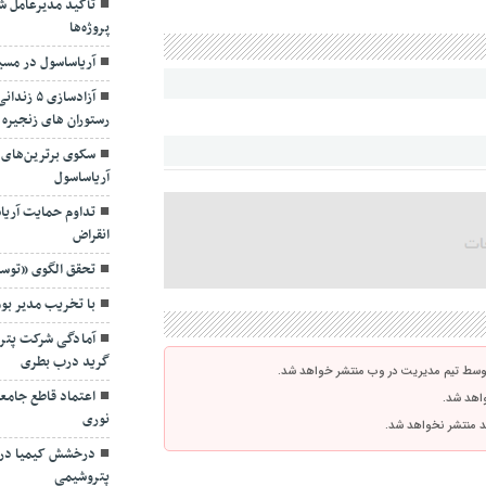
تأکید مدیرعامل شس
پروژه‌ها
آریاساسول در مسی
آزادسازی
رستوران های زنجیره 
سکوی برترین‌های 
آریاساسول
تداوم حمایت آریا
انقراض
تحقق الگوی «توسع
با تخریب مدیر بو
آمادگی شرکت پترو
گرید درب بطری
توسط تیم مدیریت در وب منتشر خواهد شد.
اعتماد قاطع جامع
واهد شد.
نوری
اشد منتشر نخواهد شد.
درخشش کیمیا در 
پتروشیمی