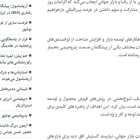
 از رقبا و بازار جهانی ایجاب می‌کند که الزامات روز
آریاساسول؛ پیشگا
ز مشارکت و سهم‌ داشتن در عرصه بین‌المللی بازخواهیم
رفتاری (BIS) در ایران
فرصت سازی از توق
بوشهر
کارهای توسعه بازار و افزایش شناخت از توانمندی‌های
فرار از پاسخگویی
پرحاشیه در هلدینگ 
ات مختلف یکی از پیشگامان صنعت پتروشیمی به‌شمار
 رسانده است.
جم پیلن؛ ثمره تعا
رکوردشکنی‌های ماند
استارتاپ‌ها و شرک
آریاساسول می‌شوند
شیبانی مدیرعامل
 هدف، تنوع‌بخشی در روش‌های فروش محصول و توسعه
دیپلماسی انرژی در
استراتژیک
است، بیان کرد: این اهداف از راهبردهای کلیدی برای
د توجه و کار ویژه است.
پتروشیمی بوشهر د
آزمون بزرگ شایسته
حضور حسن عباس زا
امات بازار جهانی، نیازمند گسترش افق دید برای بازارهای