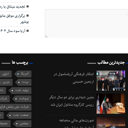
تجدید میثاق با ر
برگزاری موفق مان
بوشهر
آریا سود سال ۱۴۰۴ را از طریق سجام واریز کرد
جدیدترین مطالب
برچسب ها
ابتکار فرهنگی آریاساسول در
آمریکا
انرژی
اربعین حسینی
برنت
بنزین
تولید نفت
دان
متین دیداری برای دو سال دیگر
سوخت
شرکت 
رییس کارگروه متانول ایران شد
شرکت ملی پخش فرآورد
صنعت نفت
ع
صورت‌های مالی سه‌ماهه
مجلس
محیط 