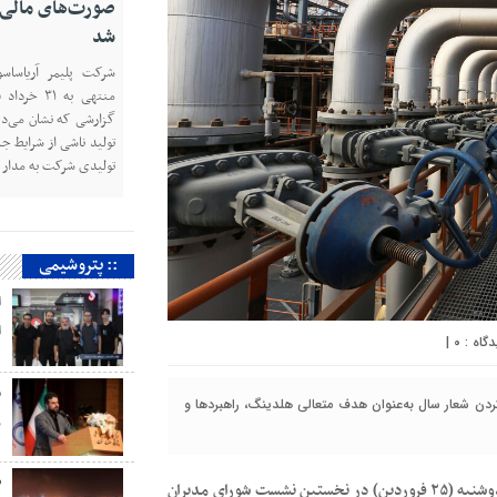
صورت‌های مالی 
شد
شرکت پلیمر آریاساس
گزارشی که نشان می‌ده
تولید ناشی از شرایط 
تولیدی شرکت به مدار به
:: پتروشیمی
ا
ا
|
۰
م
کردن شعار سال به‌عنوان هدف متعالی هلدینگ، راهبردها و
ر
ص
به گزارش نفت نما به نقل از هلدینگ پتروفرهنگ، جواد زارع‌پور دوشنبه (۲۵ فروردین) در نخستین نشست شورای مدیران