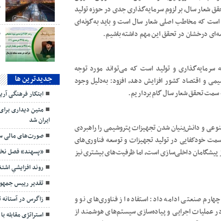
م
ن مجموعه در تحقق شعار سال، بر لزوم سرمایه‌گذاری جدی در حوزه تولید
 است که مخاطب اصلی شعار سال است و باید به‌گونه‌ای
نامه‌ای درخشان در تحقق این مهم داشته باشیم.
ق
ه سرمایه‌گذاری و تولید است که می‌تواند مورد توجه
جديدترين ها
می و اقتصاد کشور افزایش دهد، افزود: به‌دلیل وجود
 سمت تحقق شعار سال گام برداریم.
ابتکار فرهنگی آر
متین دیداری برای
ایران شد
وعی و دانش‌بنیان‌ شدن تجهیزات پتروشیمی را راهبردی
صورت‌های مالی سه
سمت خودکفایی در تولید تجهیزات و توسعه فناوری‌های
پیشگامان داخلی‌سازی است، اما ظرفیت‌های بیشتری نیز
«پسهند» فصل نخست ۱۴۰۵ را قدرتمند
روند افزایشیِ اش
تقدیر رییس جمهور
 چهارم صنعتی ادامه داد: استفاده از فناوری‌های نو و
زاگرس در آستانه 
ر عملیات اجرایی و پیاده‌سازی سیستم‌های هوشمند از
استراتژی مقابله با