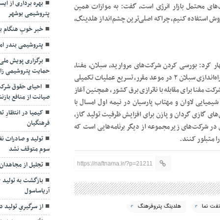
بهره برداری از ای
ی محتمل بازار انرژی است، گفت: به موازات همین
پتروشیمی بوشهر
ش استفاده کنیم، چراکه اصلی‌ترین چشم‌انداز هلدینگ،
خبر خوبِ هنگام ب
پتروشیمی بندر اما
برگزاری پویش ملی 
شمردن مهم‌ترین برنامه‌های پتروفرهنگ در سال ۱۴۰۴ اظهار کرد: بورسی‌ کردن شرکت‌های مروارید، سبلان، مفنا،
حمایت پتروشیمی ز
همچنین هلدینگ پتروفرهنگ به‌منظور شفاف‌سازی و تأمین مالی، راه‌اندازی سبلان ۲ در موعد مقرر، تسریع عملیات تکمیلی
احیای حقوق شرکت
ت مفنا برای مقابله با ناترازی برق کشور، همچنین آغاز
صیانت از منافع بازن
یمیایی لاوان و مهتاب پارسیان در نیمه اول امسال با
کیمیا در انتظارِ
ی گازی گردان و پازن برای افزایش ظرفیت تولید گاز،
فرهنگیان
 در شرکت‌های زیرمجموعه از دیگر برنامه‌هایی است که
ا متبلور کنند.
تولید و صادرات ن
سوم متوقف نشد
تجلیل از مجاهدان 
https://naftnama.ir/?p=21211
آریاساسول
از سرگیریِ تولید د
فت نما
هلدینگ پتروفرهنگ