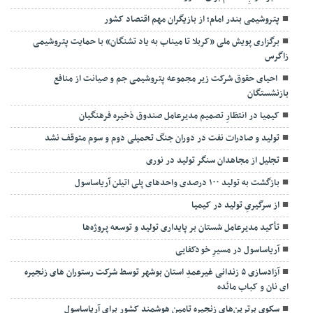
پتروشیمی بندر امام؛ از بازیگران مهم اقتصاد کشور
برگزاری پویش ملی «کربلا تا میناب به یاد تشنگان» با حمایت پتروشیمی
زاگرس
احیای حقوق شرکت زیر مجموعه پتروشیمی جم و صیانت از منافع
بازنشستگان
کیمیا در انتظارِ تصمیم مدیرعامل صندوق ذخیره فرهنگیان
تولید و صادرات نفت در دوران جنگ تحمیلی دوم و سوم متوقف نشد
تجلیل از مجاهدان سنگر تولید در نوری
بازگشت به تولید ۱۰۰ درصدی واحدهای پلی اتیلن آریاساسول
از سرگیریِ تولید در کیمیا
تأکید مدیرعامل شستان بر پایداری تولید و توسعه پروژه‌ها
آریاساسول در مسیرِ خودکفایی
آزادسازی ۵ زندانی غیرعمدِ استان بوشهر توسط شرکت رستوران های زنجیره
ای نان و کباب مائده
سکوی برترین‌های زنجیره تامین هوشمند کشور برای آریاساسول