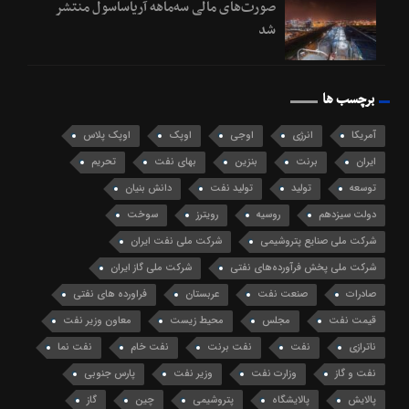
صورت‌های مالی سه‌ماهه آریاساسول منتشر
شد
برچسب ها
آمریکا
انرژی
اوجی
اوپک
اوپک پلاس
ایران
برنت
بنزین
بهای نفت
تحریم
توسعه
تولید
تولید نفت
دانش بنیان
دولت سیزدهم
روسیه
رویترز
سوخت
شرکت ملی صنایع پتروشیمی
شرکت ملی نفت ایران
شرکت ملی پخش فرآورده‌های نفتی
شرکت ملی گاز ایران
صادرات
صنعت نفت
عربستان
فراورده های نفتی
قیمت نفت
مجلس
محیط زیست
معاون وزیر نفت
ناترازی
نفت
نفت برنت
نفت خام
نفت نما
نفت و گاز
وزارت نفت
وزیر نفت
پارس جنوبی
پالایش
پالایشگاه
پتروشیمی
چین
گاز