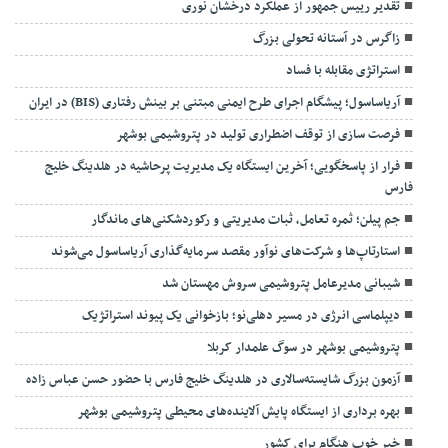
تقدیر رییس جمهور از عملکرد درخشان نوری
زاگرس در آستانه تحولی بزرگ
استراتژی مقابله با فساد
آریاساسول؛ پیشگام اجرای طرح ایمنی مبتنی بر بینش رفتاری (BIS) در ایران
فرصت سازی از توقف اضطراری تولید در پتروشیمی بوشهر
فرار از پاسخگویی؛ آخرین ایستگاه یک مدیریت پرحاشیه در هلدینگ خلیج
فارس
جم پیلن؛ ثمره تعامل، ثبات مدیریتی و رکوردشکنی‌های ماندگار
استارتاپ‌ها و شرکت‌های نوآور مقصد سرما‌یه‌گذاری آریاساسول می‌شوند
شیبانی مدیرعامل پتروشیمی سروش مهستان شد
دیپلماسی انرژی در مسیر دهلی‌نو؛ بازخوانی یک پیوند استراتژیک
پتروشیمی بوشهر در سوگ علمدار کربلا
آزمون بزرگ شایسته‌سالاری در هلدینگ خلیج فارس با حضور حسن عباس زاده
بهره برداری از ایستگاه پایش آلاینده‌های محیطی پتروشیمی بوشهر
خبر خوبِ هنگام برای کشور