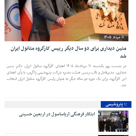
11 مرداد 1405
متین دیداری برای دو سال دیگر رییس کارگروه متانول ایران
شد
در نشست روز یکشنبه، ۱۱ مردادماه ۱۴۰۵ اعضای کارگروه متانول ایران، دکتر متین
دیداری، مدیرعامل و‌ نائب رییس هیئت مدیره شرکت پتروشیمی زاگرس، با رأی اعضای
این کارگروه، برای یک دوره دو ساله دیگر به عنوان رئیس کارگروه متانول ایران انتخاب
شد.
:: پتروشیمی
ابتکار فرهنگی آریاساسول در اربعین حسینی