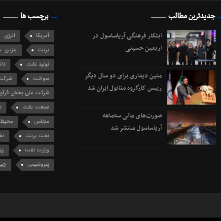
جدیدترین مطالب
برچسب ها
ابتکار فرهنگی آریاساسول در
آمریکا
انرژی
اربعین حسینی
برنت
بنزین
تولید نفت
دان
متین دیداری برای دو سال دیگر
سوخت
شرکت 
رییس کارگروه متانول ایران شد
شرکت ملی پخش فرآورد
صنعت نفت
ع
صورت‌های مالی سه‌ماهه
مجلس
محیط 
آریاساسول منتشر شد
نفت برنت
نف
وزارت نفت
وز
پتروشیمی
چی