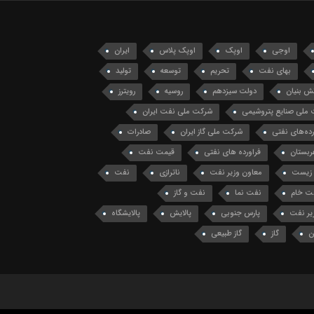
اوجی
اوپک
اوپک پلاس
ایران
بهای نفت
تحریم
توسعه
تولید
ش بنیان
دولت سیزدهم
روسیه
رویترز
ملی صنایع پتروشیمی
شرکت ملی نفت ایران
ه‌های نفتی
شرکت ملی گاز ایران
صادرات
ربستان
فراورده های نفتی
قیمت نفت
زیست
معاون وزیر نفت
ناترازی
نفت
ت خام
نفت نما
نفت و گاز
یر نفت
پارس جنوبی
پالایش
پالایشگاه
ن
گاز
گاز طبیعی