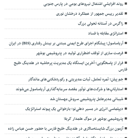
روند افزایشیِ اشتغال نیروهای بومی در پارس جنوبی
تقدیر رییس جمهور از عملکرد درخشان نوری
زاگرس در آستانه تحولی بزرگ
استراتژی مقابله با فساد
آریاساسول؛ پیشگام اجرای طرح ایمنی مبتنی بر بینش رفتاری (BIS) در ایران
فرصت سازی از توقف اضطراری تولید در پتروشیمی بوشهر
فرار از پاسخگویی؛ آخرین ایستگاه یک مدیریت پرحاشیه در هلدینگ خلیج
فارس
جم پیلن؛ ثمره تعامل، ثبات مدیریتی و رکوردشکنی‌های ماندگار
استارتاپ‌ها و شرکت‌های نوآور مقصد سرما‌یه‌گذاری آریاساسول می‌شوند
شیبانی مدیرعامل پتروشیمی سروش مهستان شد
دیپلماسی انرژی در مسیر دهلی‌نو؛ بازخوانی یک پیوند استراتژیک
پتروشیمی بوشهر در سوگ علمدار کربلا
آزمون بزرگ شایسته‌سالاری در هلدینگ خلیج فارس با حضور حسن عباس زاده