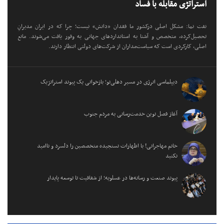
استراتژی مقابله با فساد
نفت نما: مشکل اصلی درکشور ما فقدان «دانش» نیست؛ چرا که در ایران مدیرانِ
تحصیل‌کرده، متخصص و آشنا به استانداردهای جهانی به وفور یافت می‌شوند. مانع
اصلی، کارکردی است که سیاست‌مداران از شرکت‌های دولتی انتظار دارند.
دیپلماسی انرژی در مسیر دهلی‌نو؛ بازخوانی یک پیوند استراتژیک
آغاز فصل نوین خدمت‌رسانی به مردم جنوب
خانم مهاجرانی! با اظهارات نسنجیده متخصصین را دلسرد و ناامید
نکنید
پیوند صنعت و رسانه‌ها در عسلویه؛ از شفافیت تا توسعه پایدار