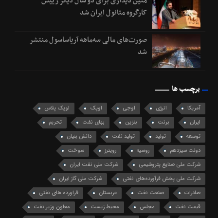
متین دیداری برای دو سال دیگر رییس
کارگروه متانول ایران شد
صورت‌های مالی سه‌ماهه آریاساسول منتشر
شد
برچسب ها
آمریکا
انرژی
اوجی
اوپک
اوپک پلاس
ایران
برنت
بنزین
بهای نفت
تحریم
توسعه
تولید
تولید نفت
دانش بنیان
دولت سیزدهم
روسیه
رویترز
سوخت
شرکت ملی صنایع پتروشیمی
شرکت ملی نفت ایران
شرکت ملی پخش فرآورده‌های نفتی
شرکت ملی گاز ایران
صادرات
صنعت نفت
عربستان
فراورده های نفتی
قیمت نفت
مجلس
محیط زیست
معاون وزیر نفت