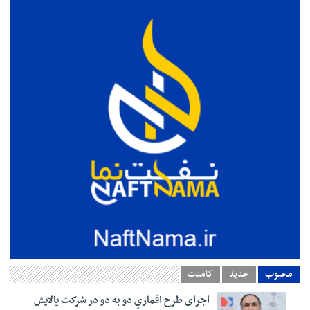
محبوب
جدید
کامنت
اجرای طرح اقماریِ دو به دو در شرکت پالایش