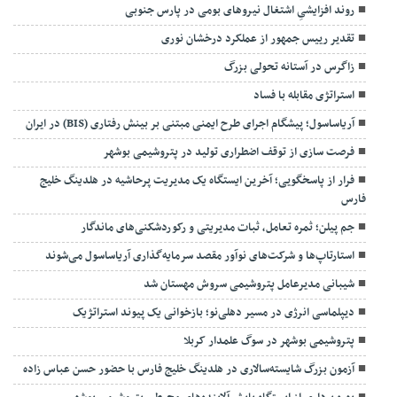
روند افزایشیِ اشتغال نیروهای بومی در پارس جنوبی
تقدیر رییس جمهور از عملکرد درخشان نوری
زاگرس در آستانه تحولی بزرگ
استراتژی مقابله با فساد
آریاساسول؛ پیشگام اجرای طرح ایمنی مبتنی بر بینش رفتاری (BIS) در ایران
فرصت سازی از توقف اضطراری تولید در پتروشیمی بوشهر
فرار از پاسخگویی؛ آخرین ایستگاه یک مدیریت پرحاشیه در هلدینگ خلیج
فارس
جم پیلن؛ ثمره تعامل، ثبات مدیریتی و رکوردشکنی‌های ماندگار
استارتاپ‌ها و شرکت‌های نوآور مقصد سرما‌یه‌گذاری آریاساسول می‌شوند
شیبانی مدیرعامل پتروشیمی سروش مهستان شد
دیپلماسی انرژی در مسیر دهلی‌نو؛ بازخوانی یک پیوند استراتژیک
پتروشیمی بوشهر در سوگ علمدار کربلا
آزمون بزرگ شایسته‌سالاری در هلدینگ خلیج فارس با حضور حسن عباس زاده