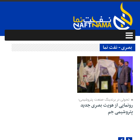
بصری - نفت نما
16 مرداد 1404
تحولی در برندینگ صنعت پتروشیمی؛
رونمایی از هویت بصری جدید
پتروشیمی جم