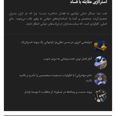
استراتژی مقابله با فساد
نفت نما: مشکل اصلی درکشور ما فقدان «دانش» نیست؛ چرا که در ایران مدیرانِ
تحصیل‌کرده، متخصص و آشنا به استانداردهای جهانی به وفور یافت می‌شوند. مانع
اصلی، کارکردی است که سیاست‌مداران از شرکت‌های دولتی انتظار دارند.
دیپلماسی انرژی در مسیر دهلی‌نو؛ بازخوانی یک پیوند استراتژیک
آغاز فصل نوین خدمت‌رسانی به مردم جنوب
خانم مهاجرانی! با اظهارات نسنجیده متخصصین را دلسرد و ناامید
نکنید
پیوند صنعت و رسانه‌ها در عسلویه؛ از شفافیت تا توسعه پایدار