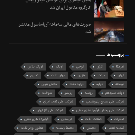
متین دیداری برای دو سال دیگر رییس
کارگروه متانول ایران شد
صورت‌های مالی سه‌ماهه آریاساسول منتشر
شد
برچسب ها
آمریکا
انرژی
اوجی
اوپک
اوپک پلاس
ایران
برنت
بنزین
بهای نفت
تحریم
توسعه
تولید
تولید نفت
دانش بنیان
دولت سیزدهم
روسیه
رویترز
سوخت
شرکت ملی صنایع پتروشیمی
شرکت ملی نفت ایران
شرکت ملی پخش فرآورده‌های نفتی
شرکت ملی گاز ایران
صادرات
صنعت نفت
عربستان
فراورده های نفتی
قیمت نفت
مجلس
محیط زیست
معاون وزیر نفت