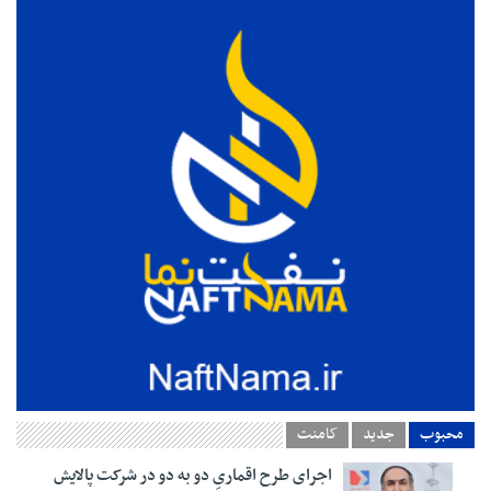
محبوب
جدید
کامنت
اجرای طرح اقماریِ دو به دو در شرکت پالایش