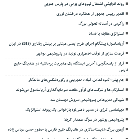
روند افزایشیِ اشتغال نیروهای بومی در پارس جنوبی
تقدیر رییس جمهور از عملکرد درخشان نوری
زاگرس در آستانه تحولی بزرگ
استراتژی مقابله با فساد
آریاساسول؛ پیشگام اجرای طرح ایمنی مبتنی بر بینش رفتاری (BIS) در ایران
فرصت سازی از توقف اضطراری تولید در پتروشیمی بوشهر
فرار از پاسخگویی؛ آخرین ایستگاه یک مدیریت پرحاشیه در هلدینگ خلیج
فارس
جم پیلن؛ ثمره تعامل، ثبات مدیریتی و رکوردشکنی‌های ماندگار
استارتاپ‌ها و شرکت‌های نوآور مقصد سرما‌یه‌گذاری آریاساسول می‌شوند
شیبانی مدیرعامل پتروشیمی سروش مهستان شد
دیپلماسی انرژی در مسیر دهلی‌نو؛ بازخوانی یک پیوند استراتژیک
پتروشیمی بوشهر در سوگ علمدار کربلا
آزمون بزرگ شایسته‌سالاری در هلدینگ خلیج فارس با حضور حسن عباس زاده