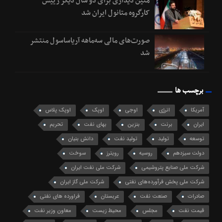
متین دیداری برای دو سال دیگر رییس
کارگروه متانول ایران شد
صورت‌های مالی سه‌ماهه آریاساسول منتشر
شد
برچسب ها
آمریکا
انرژی
اوجی
اوپک
اوپک پلاس
ایران
برنت
بنزین
بهای نفت
تحریم
توسعه
تولید
تولید نفت
دانش بنیان
دولت سیزدهم
روسیه
رویترز
سوخت
شرکت ملی صنایع پتروشیمی
شرکت ملی نفت ایران
شرکت ملی پخش فرآورده‌های نفتی
شرکت ملی گاز ایران
صادرات
صنعت نفت
عربستان
فراورده های نفتی
قیمت نفت
مجلس
محیط زیست
معاون وزیر نفت