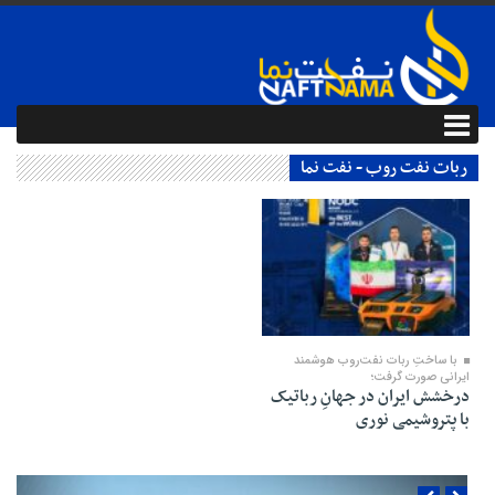
ربات نفت روب - نفت نما
27 مرداد 1404
با ساختِ ربات نفت‌روب هوشمند
ایرانی صورت گرفت؛
درخشش ایران در جهانِ رباتیک
با پتروشیمی نوری