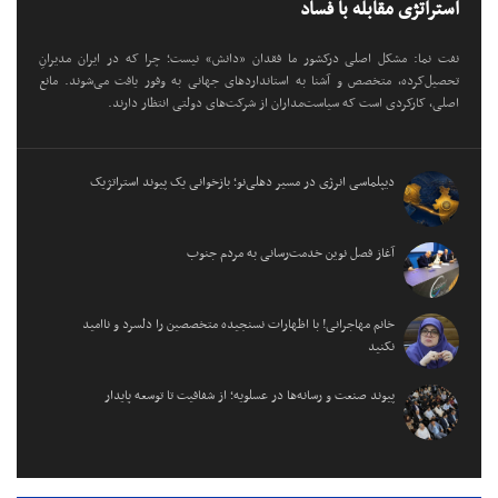
استراتژی مقابله با فساد
نفت نما: مشکل اصلی درکشور ما فقدان «دانش» نیست؛ چرا که در ایران مدیرانِ
تحصیل‌کرده، متخصص و آشنا به استانداردهای جهانی به وفور یافت می‌شوند. مانع
اصلی، کارکردی است که سیاست‌مداران از شرکت‌های دولتی انتظار دارند.
دیپلماسی انرژی در مسیر دهلی‌نو؛ بازخوانی یک پیوند استراتژیک
آغاز فصل نوین خدمت‌رسانی به مردم جنوب
خانم مهاجرانی! با اظهارات نسنجیده متخصصین را دلسرد و ناامید
نکنید
پیوند صنعت و رسانه‌ها در عسلویه؛ از شفافیت تا توسعه پایدار