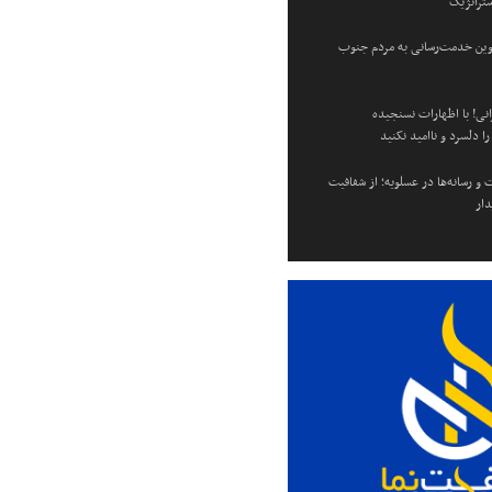
ستراتژیک
وین خدمت‌رسانی به مردم جنوب
انی! با اظهارات نسنجیده
 دلسرد و ناامید نکنید
 و رسانه‌ها در عسلویه؛ از شفافیت
دار