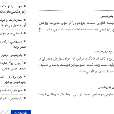
جم پیلن؛ ثمره تعا
رکوردشکنی‌های ماند
 پتروشیمی
استارتاپ‌ها و شرک
ی توسعه فناوری صنعت پتروشیمی" از سوی مدیریت پژوهش،
آریاساسول می‌شوند
 پتروشیمی به موسسه تحقیقات سیاست علمی کشور ابلاغ
شیبانی مدیرعامل
دیپلماسی انرژی در
استراتژیک
بت‌پذیری صنعت
پتروشیمی بوشهر د
چ و کامپاند با تأکید بر این‌ که اجرای عوارض صادراتی بر
آزمون بزرگ شایسته
تولید آسیب بزند، گفت: تصویب این فهرست به‌معنای تضعیف
حضور حسن عباس زا
ر بازارهای بین‌المللی است.
بهره برداری از ای
پتروشیمی بوشهر
ی پتروشیمی
خبر خوبِ هنگام ب
وشیمی در حکمی محمد کرمانی را به‌عنوان مدیرعامل شرکت
پتروشیمی بندر اما
یادداشت