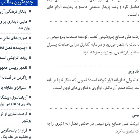
جدیدترین مطالب
اطق تازه و رشد پایدار صنعتی همسو با رعایت الزام های
ابتکار فرهنگی آر
ه است.
متین دیداری برای
ایران شد
شرکت ملی صنایع پتروشیمی گفت: توسعه صنعت پتروشیمی از
صورت‌های مالی سه
نفت به شمار می‌رود و سرمایه گذاران در این صنعت پیشران
«پسهند» فصل نخست ۱۴۰۵ را قدرتمند
ایع پتروشیمی برخوردار خواهند بود.
روند افزایشیِ اش
تقدیر رییس جمهور
فناوری
زاگرس در آستانه 
تحولی فناورانه قرار گرفته است؛ تحولی که دیگر تنها بر پایه
ت، بلکه محور آن دانش، نوآوری و فناوری‌های نوین است.
استراتژی مقابله با
آریاساسول؛ پیشگا
رفتاری (BIS) در ایران
فرصت سازی از توق
یمی
بوشهر
شرکت ملی صنایع پتروشیمی در حکمی فضل اله اکبری را به
فرار از پاسخگویی
کت منصوب کرد.
پرحاشیه در هلدینگ 