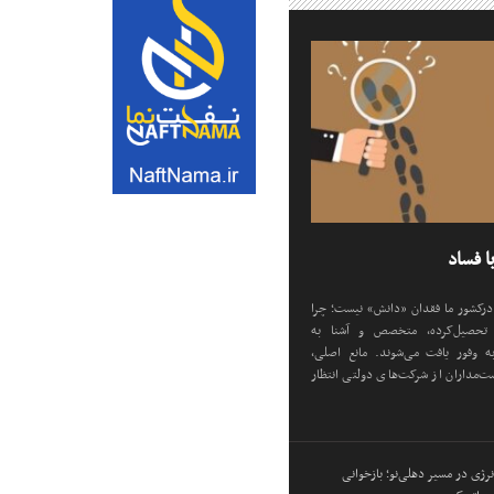
ا فساد
رکشور ما فقدان «دانش» نیست؛ چرا
ِ تحصیل‌کرده، متخصص و آشنا به
ه وفور یافت می‌شوند. مانع اصلی،
‌مداران از شرکت‌های دولتی انتظار
رژی در مسیر دهلی‌نو؛ بازخوانی