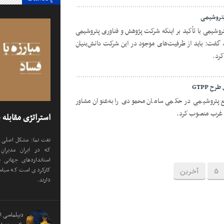
پتروشیمی
وشیمی با تأکید بر اینکه شرکت پژوهش و فناوری پتروشیمی
فت: باید از ظرفیت‌های موجود در این شرکت دانش‌بنیان
کرد.
ح GTPP
پتروشیمی در حکمی سامان محمودی را به‌عنوان مشاور
استراتژی مقابله ب
نفت نما: مشکل اصلی د
که در ایران مدیران
استانداردهای جهانی ب
کارکردی است که سیاست
5
آخرین
دارند.
دیپلماسی ان