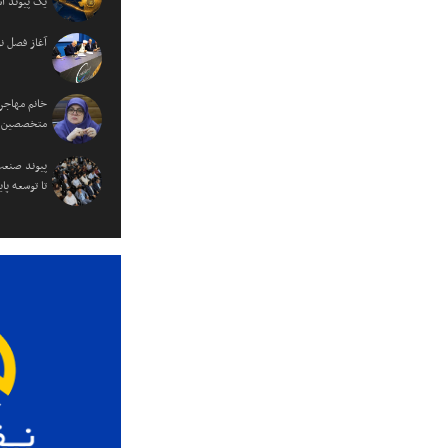
یک پیوند ا
آغاز فصل ن
خانم مهاجر
متخصصین را
پیوند صنعت
تا توسعه پای