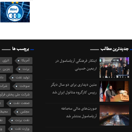
جدیدترین مطالب
برچسب ها
ابتکار فرهنگی آریاساسول در
آمریکا
انرژی
اربعین حسینی
برنت
بنزین
تولید نفت
دان
متین دیداری برای دو سال دیگر
سوخت
شرکت 
رییس کارگروه متانول ایران شد
شرکت ملی پخش فرآورد
صنعت نفت
ع
صورت‌های مالی سه‌ماهه
مجلس
محیط 
آریاساسول منتشر شد
نفت برنت
نف
وزارت نفت
وز