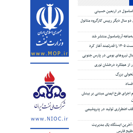
یاساسول در اربعین حسینی
 دو سال دیگر رییس کارگروه متانول
‌ماهه آریاساسول منتشر شد
 آغاز کرد
تغال نیروهای بومی در پارس جنوبی
 از عملکرد درخشان نوری
تحولی بزرگ
 فساد
م اجرای طرح ایمنی مبتنی بر بینش
ف اضطراری تولید در پتروشیمی
؛ آخرین ایستگاه یک مدیریت
خلیج فارس