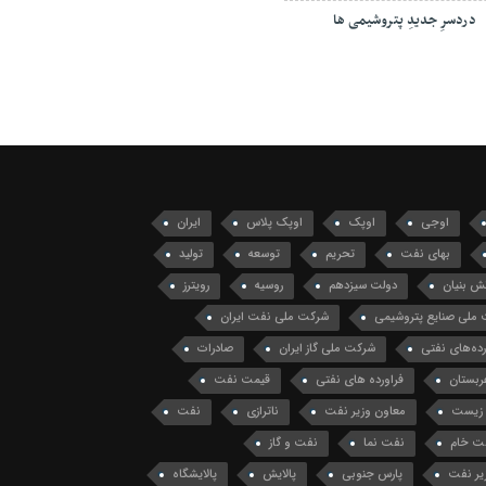
دردسرِ جدیدِ پتروشیمی ها
اوجی
اوپک
اوپک پلاس
ایران
بهای نفت
تحریم
توسعه
تولید
ش بنیان
دولت سیزدهم
روسیه
رویترز
ملی صنایع پتروشیمی
شرکت ملی نفت ایران
ه‌های نفتی
شرکت ملی گاز ایران
صادرات
ربستان
فراورده های نفتی
قیمت نفت
زیست
معاون وزیر نفت
ناترازی
نفت
ت خام
نفت نما
نفت و گاز
یر نفت
پارس جنوبی
پالایش
پالایشگاه