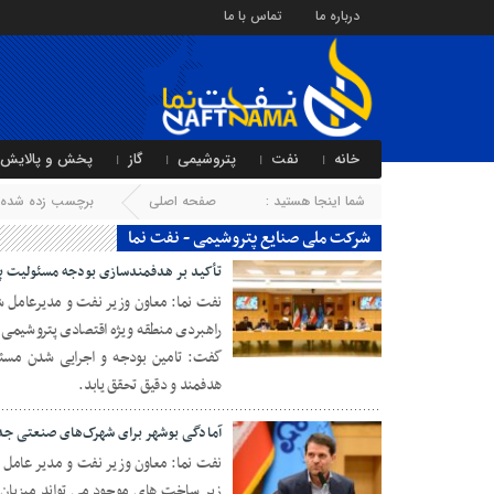
درباره ما
تماس با ما
خانه
نفت
پتروشیمی
گاز
پخش و پالایش
شما اینجا هستید :
صفحه اصلی
برچسب زده شده ب
شرکت ملی صنایع پتروشیمی - نفت نما
تأکید بر هدفمند‌سازی بودجه مسئولیت پ
نفت نما: معاون وزیر نفت و مدیرعامل 
راهبردی منطقه ویژه اقتصادی پتروشیمی
10 آذر 1404
گفت: تامین بودجه و اجرایی شدن مسئ
هدفمند و دقیق تحقق یابد.
آمادگی بوشهر برای شهرک‌های صنعتی جد
نفت نما: معاون وزیر نفت و مدیر عامل 
زیر ساخت های موجود می تواند میزبان ت