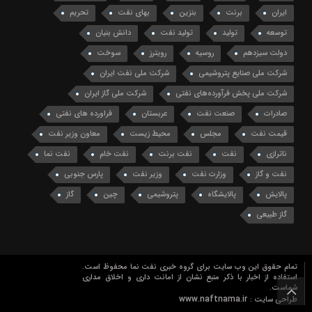
ایران
برنت
بنزین
بهای نفت
تحریم
توسعه
تولید
تولید نفت
دانش بنیان
دولت سیزدهم
روسیه
رویترز
سوخت
شرکت ملی صنایع پتروشیمی
شرکت ملی نفت ایران
شرکت ملی پخش فرآورده‌های نفتی
شرکت ملی گاز ایران
صادرات
صنعت نفت
عربستان
فراورده های نفتی
قیمت نفت
مجلس
محیط زیست
معاون وزیر نفت
ناترازی
نفت
نفت برنت
نفت خام
نفت نما
نفت و گاز
وزارت نفت
وزیر نفت
پارس جنوبی
پالایش
پالایشگاه
پتروشیمی
چین
گاز
گاز طبیعی
تمام حقوق این وب سایت برای گروه خبری نفت نما محفوظ است.
استفاده از اخبار با ذکر منبع نشان از امانت داری و اخلاق مداری
شماست.
www.naftnama.ir
طراحی سایت :