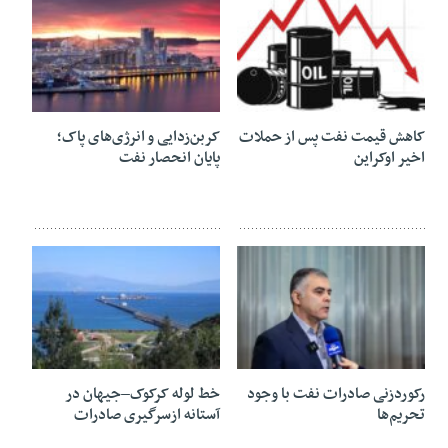
26 آبان 1404
23 مهر 1404
کاهش قیمت نفت پس از حملات
کربن‌زدایی و انرژی‌های پاک؛
اخیر اوکراین
پایان انحصار نفت
17 مهر 1404
29 شهریور 1404
رکوردزنی صادرات نفت با وجود
خط لوله کرکوک–جیهان در
تحریم‌ها
آستانه ازسرگیری صادرات