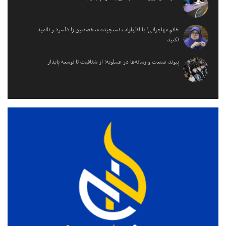
خانم مهاجرانی! با اظهارات نسنجیده متخصصین را دلسرد و ناامید
نکنید
پیوند صنعت و رسانه‌ها در عسلویه؛ از شفافیت تا توسعه پایدار