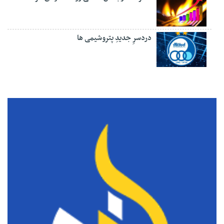
دردسرِ جدیدِ پتروشیمی ها