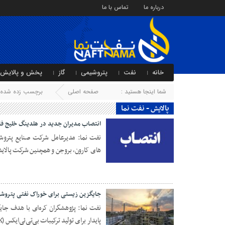
درباره ما
تماس با ما
خانه
نفت
پتروشیمی
گاز
پخش و پالایش
شما اینجا هستید :
صفحه اصلی
برچسب زده شده ب
پالایش - نفت نما
انتصاب مدیران جدید در هلدینگ خلیج ف
نفت نما: مدیرعامل شرکت صنایع پتروش
های کارون، بروجن و همچنین شرکت پالایش
21 آبان 1404
جایگزین زیستی برای خوراک نفتی پتروش
نفت نما: پژوهشگران کره‌ای با هدف جای
پایدار برای تولید ترکیبات بی‌تی‌ئی‌ایکس (BTEX) از منابع زیستی توسعه دادند.