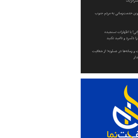
ستراتژیک
وین خدمت‌رسانی به مردم جنوب
انی! با اظهارات نسنجیده
 دلسرد و ناامید نکنید
 و رسانه‌ها در عسلویه؛ از شفافیت
دار