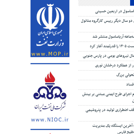
یاساسول در اربعین حسینی
 دو سال دیگر رییس کارگروه متانول
‌ماهه آریاساسول منتشر شد
 آغاز کرد
تغال نیروهای بومی در پارس جنوبی
 از عملکرد درخشان نوری
تحولی بزرگ
 فساد
م اجرای طرح ایمنی مبتنی بر بینش
ف اضطراری تولید در پتروشیمی
؛ آخرین ایستگاه یک مدیریت
خلیج فارس