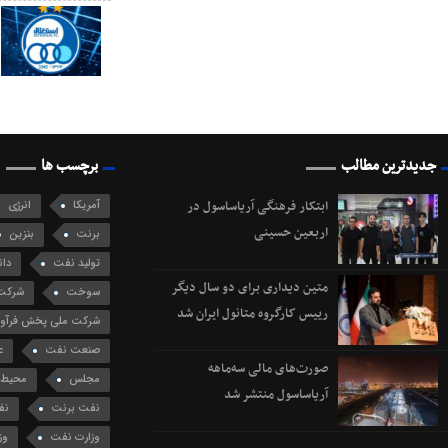
جدیدترین مطالب
برچسب ها
ابتکار فرهنگی آریاساسول در
آمریکا
انرژی
اربعین حسینی
برنت
بنزین
تولید نفت
دان
متین دیداری برای دو سال دیگر
سوخت
شرکت 
رییس کارگروه متانول ایران شد
شرکت ملی پخش فرآورد
صنعت نفت
ع
صورت‌های مالی سه‌ماهه
مجلس
محیط 
آریاساسول منتشر شد
نفت برنت
نف
وزارت نفت
وز