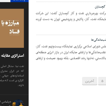
 گچساران
شركت بهره‌برداري نفت و گاز گچساران گفت: اين شركت
شگاه نفت، گاز، پالايش و پتروشيمي تهران به دست آورده
ب‌ماندگی‌ها
س شورای اسلامی برگزاری نمایشگاه بیست‌ونهم نفت، گاز،
ب‌ماندگی‌ها و ارتقای جایگاه ایران در بازار انرژی منطقه‌ای
استراتژی مقابله ب
ادستی، نه‌تنها رشد اقتصادی، بلکه بهبود معیشت و ارتقای
نفت نما: مشکل اصلی د
که در ایران مدیران
استانداردهای جهانی ب
کارکردی است که سیاست
5
آخرین
دارند.
دیپلماسی ان