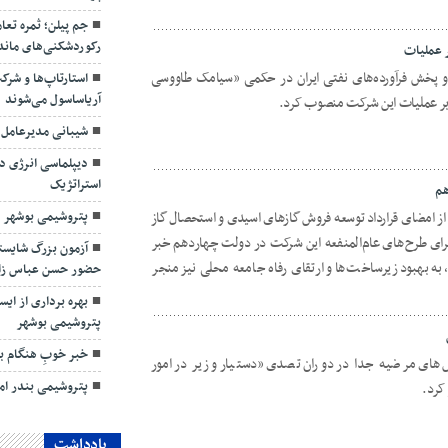
جم پیلن؛ ثمره تعا
رکوردشکنی‌های ماند
 عملیات
و پخش فرآورده‌های نفتی ایران در حکمی «سیامک طاووسی
استارتاپ‌ها و شرک
آریاساسول می‌شوند
 بر عملیات این شرکت منصوب کرد.
شیبانی مدیرعامل
دیپلماسی انرژی در
استراتژیک
هم
د از امضای قرارداد توسعه فروش گازهای اسیدی و استحصال گاز
پتروشیمی بوشهر د
جرای طرح‌های عام‌المنفعه این شرکت در دولت چهاردهم خبر
آزمون بزرگ شایسته
ش، به بهبود زیرساخت‌ها و ارتقای رفاه جامعه محلی نیز منجر
حضور حسن عباس زا
بهره برداری از ای
پتروشیمی بوشهر
خبر خوبِ هنگام ب
های مرضیه جدا در دوران تصدی «دستیار وزیر در امور
پتروشیمی بندر اما
کرد.
یادداشت