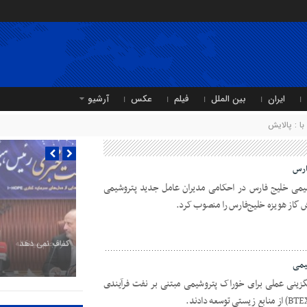
ایران
بین الملل
فیلم
عکس
آرشیو
ا : پالایش
ارس
یمی خلیج فارس در احکامی مدیران عامل جدید پتروشیمی
 گاز هویزه خلیج‌فارس را منصوب کرد.
سرانجام میانکاله
یمی
گزینی عملی برای خوراک پتروشیمی مبتنی بر نفت فرآیندی