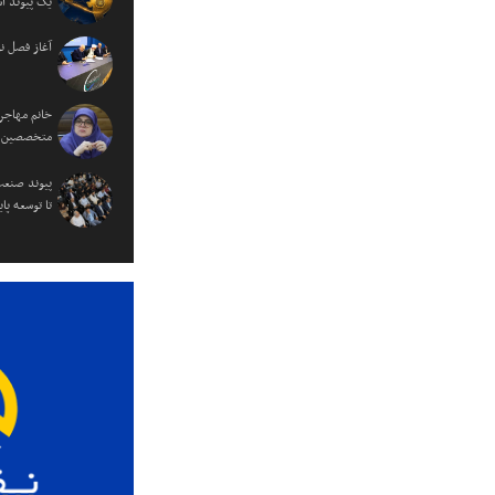
یک پیوند ا
آغاز فصل ن
خانم مهاجر
متخصصین را
پیوند صنعت
تا توسعه پای