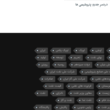
دردسرِ جدیدِ پتروشیمی ها
اوجی
اوپک
اوپک پلاس
ایران
بهای نفت
تحریم
توسعه
تولید
ش بنیان
دولت سیزدهم
روسیه
رویترز
ملی صنایع پتروشیمی
شرکت ملی نفت ایران
ه‌های نفتی
شرکت ملی گاز ایران
صادرات
ربستان
فراورده های نفتی
قیمت نفت
زیست
معاون وزیر نفت
ناترازی
نفت
ت خام
نفت نما
نفت و گاز
یر نفت
پارس جنوبی
پالایش
پالایشگاه