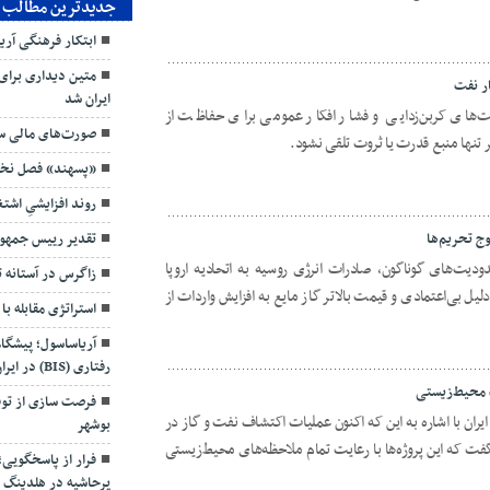
جدیدترین مطالب
ابتکار فرهنگی آر
متین دیداری برای
ار نفت
ایران شد
ت‌های کربن‌زدایی و فشار افکار عمومی برای حفاظت از
صورت‌های مالی سه
نها منبع قدرت یا ثروت تلقی نشود.
«پسهند» فصل نخست ۱۴۰۵ را قدرتمند
روند افزایشیِ اش
وج تحریم‌ها
تقدیر رییس جمهور
ودیت‌های گوناگون، صادرات انرژی روسیه به اتحادیه اروپا
زاگرس در آستانه 
لیل بی‌اعتمادی و قیمت بالاتر گاز مایع به افزایش واردات از
استراتژی مقابله با
آریاساسول؛ پیشگا
رفتاری (BIS) در ایران
ت محیط‌زیستی
فرصت سازی از توق
ان با اشاره به این که اکنون عملیات اکتشاف نفت و گاز در
بوشهر
فت که این پروژه‌ها با رعایت تمام ملاحظه‌های محیط‌زیستی
فرار از پاسخگویی
پرحاشیه در هلدینگ 