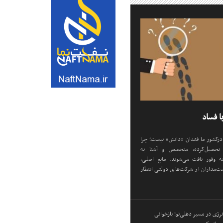
ا فساد
رکشور ما فقدان «دانش» نیست؛ چرا
ِ تحصیل‌کرده، متخصص و آشنا به
ه وفور یافت می‌شوند. مانع اصلی،
‌مداران از شرکت‌های دولتی انتظار
رژی در مسیر دهلی‌نو؛ بازخوانی