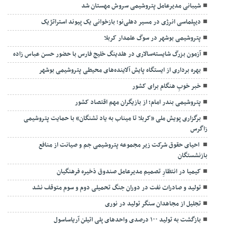
شیبانی مدیرعامل پتروشیمی سروش مهستان شد
دیپلماسی انرژی در مسیر دهلی‌نو؛ بازخوانی یک پیوند استراتژیک
پتروشیمی بوشهر در سوگ علمدار کربلا
آزمون بزرگ شایسته‌سالاری در هلدینگ خلیج فارس با حضور حسن عباس زاده
بهره برداری از ایستگاه پایش آلاینده‌های محیطی پتروشیمی بوشهر
خبر خوبِ هنگام برای کشور
پتروشیمی بندر امام؛ از بازیگران مهم اقتصاد کشور
برگزاری پویش ملی «کربلا تا میناب به یاد تشنگان» با حمایت پتروشیمی
زاگرس
احیای حقوق شرکت زیر مجموعه پتروشیمی جم و صیانت از منافع
بازنشستگان
کیمیا در انتظارِ تصمیم مدیرعامل صندوق ذخیره فرهنگیان
تولید و صادرات نفت در دوران جنگ تحمیلی دوم و سوم متوقف نشد
تجلیل از مجاهدان سنگر تولید در نوری
بازگشت به تولید ۱۰۰ درصدی واحدهای پلی اتیلن آریاساسول