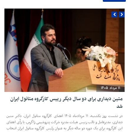
11 مرداد 1405
متین دیداری برای دو سال دیگر رییس کارگروه متانول ایران
شد
در نشست روز یکشنبه، ۱۱ مردادماه ۱۴۰۵ اعضای کارگروه متانول ایران، دکتر متین
دیداری، مدیرعامل و‌ نائب رییس هیئت مدیره شرکت پتروشیمی زاگرس، با رأی اعضای
این کارگروه، برای یک دوره دو ساله دیگر به عنوان رئیس کارگروه متانول ایران انتخاب