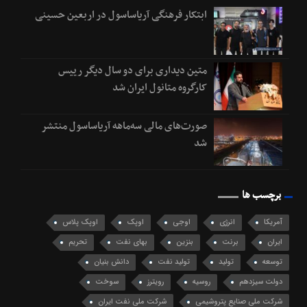
ابتکار فرهنگی آریاساسول در اربعین حسینی
متین دیداری برای دو سال دیگر رییس
کارگروه متانول ایران شد
صورت‌های مالی سه‌ماهه آریاساسول منتشر
شد
برچسب ها
آمریکا
انرژی
اوجی
اوپک
اوپک پلاس
ایران
برنت
بنزین
بهای نفت
تحریم
توسعه
تولید
تولید نفت
دانش بنیان
دولت سیزدهم
روسیه
رویترز
سوخت
شرکت ملی صنایع پتروشیمی
شرکت ملی نفت ایران