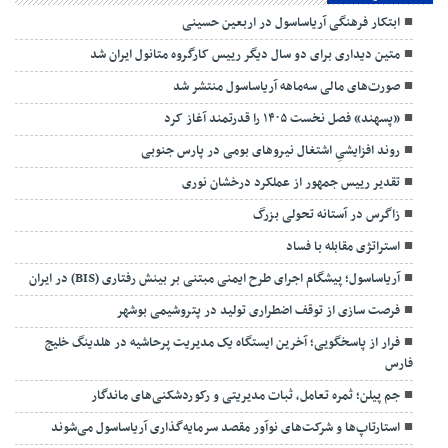
ابتکار فرهنگی آریاساسول در اربعین حسینی
متین دیداری برای دو سال دیگر رییس کارگروه متانول ایران شد
صورت‌های مالی سه‌ماهه آریاساسول منتشر شد
«پسهند» فصل نخست ۱۴۰۵ را قدرتمند آغاز کرد
روند افزایشیِ اشتغال نیروهای بومی در پارس جنوبی
تقدیر رییس جمهور از عملکرد درخشان نوری
زاگرس در آستانه تحولی بزرگ
استراتژی مقابله با فساد
آریاساسول؛ پیشگام اجرای طرح ایمنی مبتنی بر بینش رفتاری (BIS) در ایران
فرصت سازی از توقف اضطراری تولید در پتروشیمی بوشهر
فرار از پاسخگویی؛ آخرین ایستگاه یک مدیریت پرحاشیه در هلدینگ خلیج
فارس
جم پیلن؛ ثمره تعامل، ثبات مدیریتی و رکوردشکنی‌های ماندگار
استارتاپ‌ها و شرکت‌های نوآور مقصد سرما‌یه‌گذاری آریاساسول می‌شوند