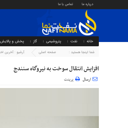
درباره ما
تماس با ما
خانه
نفت
پتروشیمی
گاز
پخش و پالایش
شما اینجا هستید :
صفحه اصلی
آرشیو :
آخرین اخبا
افزایش انتقال سوخت به نیروگاه سنندج
ارسال
پرینت