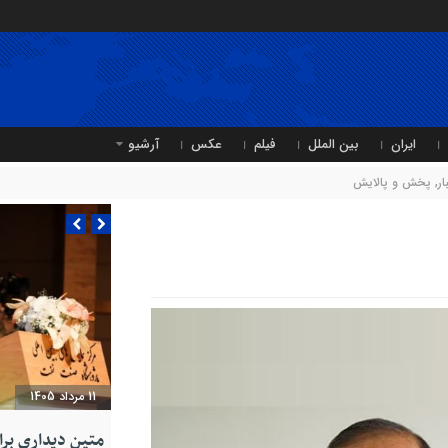
ایران
بین الملل
فیلم
عکس
آرشیو
ر
,
پخش و پالایش
11 مرداد 1405
متین دیداری بر