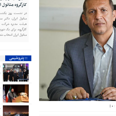
کارگروه متانول ا
متانول ایران، دکتر م
هیئت مدیره شرکت پت
کارگروه، برای یک دوره
متانول ایران انتخاب شد
:: پتروشیمی
ا
ا
م
ر
|
۰
ص
م