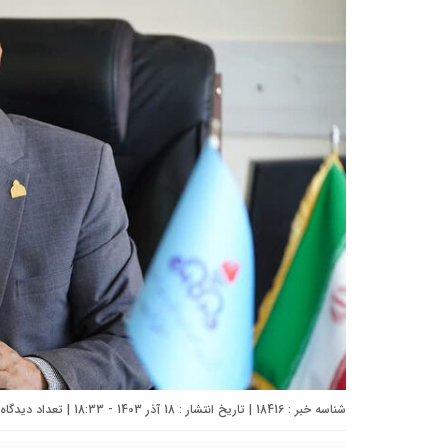
شناسه خبر : 18416 | تاریخ انتشار : 18 آذر 1403 - 18:33 | تعداد دیدگاه :