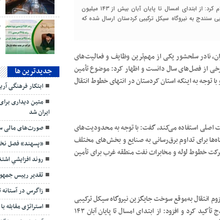
نفت نما: مدیر شرکت خطوط لوله و مخابرات نفت منطقه غرب اعلام کرد: از ابتدای امسال تا پایان آبان‌ بیش از ۱۴۳ میلیون
رآورده تأسیسات انتهایی سنندج به نیروگاه سیکل ترکیبی کردستان ارسال شده که
ق
ان، نادر سلحشور یکی از مهم‌ترین وظایف و فعالیت‌های
خی از فصل‌های سال دانست و اظهار کرد: موضوع تأمین
جديدترين ها
ا توجه به اینکه استان کردستان در انتهای خطوط انتقال
ابتکار فرهنگی آر
متین دیداری برای
ایران شد
خت اصلی استفاده می‌کند، گفت: با توجه به محدودیت‌های
صورت‌های مالی سه
ها برای تداوم برق‌رسانی به صنایع و بخش‌های مختلف
«پسهند» فصل نخست ۱۴۰۵ را قدرتمند
شرکت خطوط لوله و مخابرات نفت منطقه غرب برای تأمین
روند افزایشیِ اش
تقدیر رییس جمهور
زاگرس در آستانه 
 انتقال به‌موقع سوخت جایگزین نیروگاه سیکل ترکیبی
استراتژی مقابله با
سنندج از طریق خط لوله ۱۰ اینچ انتقال فرآورده کرمانشاه – سنندج تأکید کرد و افزود: از ابتدای امسال تا پایان آبان‌ ۱۴۳