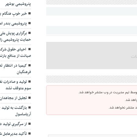
پتروشیمی بوشهر
خبر خوبِ هنگام ب
پتروشیمی بندر اما
برگزاری پویش ملی 
حمایت پتروشیمی ز
احیای حقوق شرکت
صیانت از منافع بازن
کیمیا در انتظارِ
فرهنگیان
تولید و صادرات ن
سوم متوقف نشد
توسط تیم مدیریت در وب منتشر خواهد شد.
تجلیل از مجاهدان 
واهد شد.
اشد منتشر نخواهد شد.
آریاساسول
از سرگیریِ تولید د
تأکید مدیرعامل شس