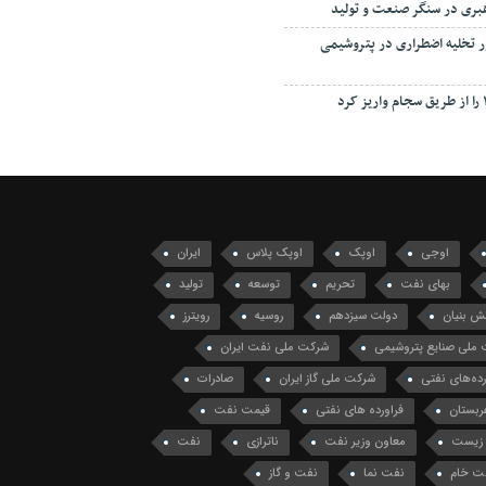
هبری در سنگر صنعت و تولید
ور تخلیه اضطراری در پتروشیمی
اوجی
اوپک
اوپک پلاس
ایران
بهای نفت
تحریم
توسعه
تولید
ش بنیان
دولت سیزدهم
روسیه
رویترز
ملی صنایع پتروشیمی
شرکت ملی نفت ایران
ه‌های نفتی
شرکت ملی گاز ایران
صادرات
ربستان
فراورده های نفتی
قیمت نفت
زیست
معاون وزیر نفت
ناترازی
نفت
ت خام
نفت نما
نفت و گاز