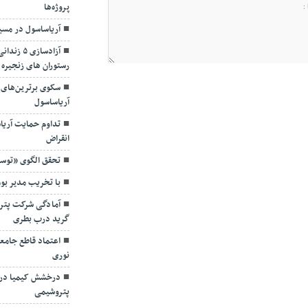
پروژه‌ها
آریاساسول در مسی
آزادسازی
رستوران های زنجیره 
سکوی برترین‌های 
آریاساسول
تداوم حمایت آریا
انقراض
تحقق الگوی «توسع
با تخریب مدیر بو
آمادگی شرکت پترو
گرید درب بطری
اعتماد قاطع جامع
نوری
درخشش کیمیا در 
پتروشیمی