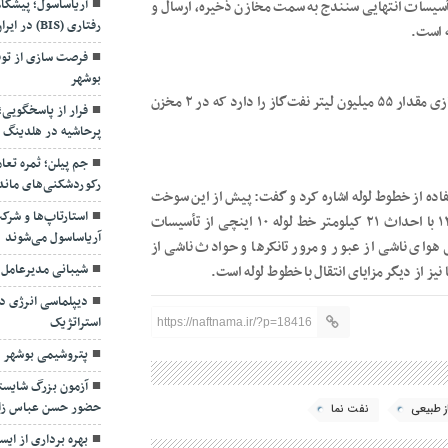
آریاساسول؛ پیشگا
 هزار و ۱۲۵ لیتر نفت‌گاز از طریق خط لوله ۱۰ اینچ تأسیسات انتهایی سنندج به سمت مخازن ذخیره، ارسال و
رفتاری (BIS) در ایران
فرصت سازی از توق
بوشهر
سلحشور یادآور شد: نیروگاه سیکل ترکیبی سنندج توانایی ذخیره‌سازی مقدار ۵۵ میلیون لیتر نفت‌گاز را دارد که در ۲ مخزن
فرار از پاسخگویی
پرحاشیه در هلدینگ 
جم پیلن؛ ثمره تعا
رکوردشکنی‌های ماند
تفاده از خطوط لوله اشاره کرد و گفت: پیش از این سوخت
استارتاپ‌ها و شرک
مایع مورد نیاز نیروگاه از طریق تانکر انتقال می‌یافت که سال ۱۳۹۰ با احداث ۲۱ کیلومتر خط لوله ۱۰ اینچی از تأسیسات
آریاساسول می‌شوند
هوای ناشی از عبور و مرور تانکرها و حوادث ناشی از
شیبانی مدیرعامل
نیز از دیگر مزایای انتقال با خطوط لوله است.
دیپلماسی انرژی در
استراتژیک
https://naftnama.ir/?p=18416
پتروشیمی بوشهر د
آزمون بزرگ شایسته
حضور حسن عباس زا
ز طبیعی
نفت نما
بهره برداری از ای