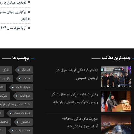
تجدید میثاق با ر
برگزاری موفق مان
بوشهر
آریا سود سال ۱۴۰۴ را از طریق سجام واریز کرد
جدیدترین مطالب
برچسب ها
ابتکار فرهنگی آریاساسول در
آمریکا
انرژی
اربعین حسینی
برنت
بنزین
تولید نفت
دان
متین دیداری برای دو سال دیگر
سوخت
شرکت 
رییس کارگروه متانول ایران شد
شرکت ملی پخش فرآورد
صنعت نفت
ع
صورت‌های مالی سه‌ماهه
مجلس
محیط 
آریاساسول منتشر شد
نفت برنت
نف