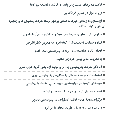
تأکید مدیرعامل شستان بر پایداری تولید و توسعه پروژه‌ها
آریاساسول در مسیرِ خودکفایی
آزادسازی ۵ زندانی غیرعمدِ استان بوشهر توسط شرکت رستوران های زنجیره
ای نان و کباب مائده
سکوی برترین‌های زنجیره تامین هوشمند کشور برای آریاساسول
تداوم حمایت آریاساسول از گونه آبزی در معرض خطر انقراض
تحقق الگوی «توسعه متوازن» در پتروشیمی بندر امام
با تخریب مدیر بومی خودزنی نکنیم
آمادگی شرکت پتروشیمی جم برای تولید آزمایشی گرید درب بطری
اعتماد قاطع جامعه صنعتی به سکان‌دار پتروشیمی نوری
درخشش کیمیا در دوازدهمین دوره تعالی صنعت پتروشیمی
تجدید میثاق با رهبری در سنگر صنعت و تولید
برگزاری موفق مانور تخلیه اضطراری در پتروشیمی بوشهر
آریا سود سال ۱۴۰۴ را از طریق سجام واریز کرد