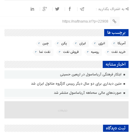
به اشتراک بگذارید :
https://naftnama.ir/?p=22908
برچسب ها
آمریکا
انرژی
ایران
پکن
چین
خرید نفت
روسیه
فروش نفت
نفت نما
اخبار مشابه
ابتکار فرهنگی آریاساسول در اربعین حسینی
متین دیداری برای دو سال دیگر رییس کارگروه متانول ایران شد
صورت‌های مالی سه‌ماهه آریاساسول منتشر شد
ثبت دیدگاه