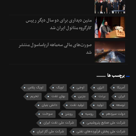
متین دیداری برای دو سال دیگر رییس
کارگروه متانول ایران شد
صورت‌های مالی سه‌ماهه آریاساسول منتشر
شد
برچسب ها
آمریکا
انرژی
اوجی
اوپک
اوپک پلاس
ایران
برنت
بنزین
بهای نفت
تحریم
توسعه
تولید
تولید نفت
دانش بنیان
دولت سیزدهم
روسیه
رویترز
سوخت
شرکت ملی صنایع پتروشیمی
شرکت ملی نفت ایران
شرکت ملی پخش فرآورده‌های نفتی
شرکت ملی گاز ایران