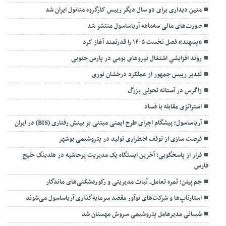
متین دیداری برای دو سال دیگر رییس کارگروه متانول ایران شد
صورت‌های مالی سه‌ماهه آریاساسول منتشر شد
«پسهند» فصل نخست ۱۴۰۵ را قدرتمند آغاز کرد
روند افزایشیِ اشتغال نیروهای بومی در پارس جنوبی
تقدیر رییس جمهور از عملکرد درخشان نوری
زاگرس در آستانه تحولی بزرگ
استراتژی مقابله با فساد
آریاساسول؛ پیشگام اجرای طرح ایمنی مبتنی بر بینش رفتاری (BIS) در ایران
فرصت سازی از توقف اضطراری تولید در پتروشیمی بوشهر
فرار از پاسخگویی؛ آخرین ایستگاه یک مدیریت پرحاشیه در هلدینگ خلیج
فارس
جم پیلن؛ ثمره تعامل، ثبات مدیریتی و رکوردشکنی‌های ماندگار
استارتاپ‌ها و شرکت‌های نوآور مقصد سرما‌یه‌گذاری آریاساسول می‌شوند
شیبانی مدیرعامل پتروشیمی سروش مهستان شد