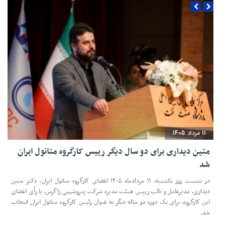
11 مرداد 1405
متین دیداری برای دو سال دیگر رییس کارگروه متانول ایران
شد
در نشست روز یکشنبه، ۱۱ مردادماه ۱۴۰۵ اعضای کارگروه متانول ایران، دکتر متین
دیداری، مدیرعامل و‌ نائب رییس هیئت مدیره شرکت پتروشیمی زاگرس، با رأی اعضای
این کارگروه، برای یک دوره دو ساله دیگر به عنوان رئیس کارگروه متانول ایران انتخاب
شد.