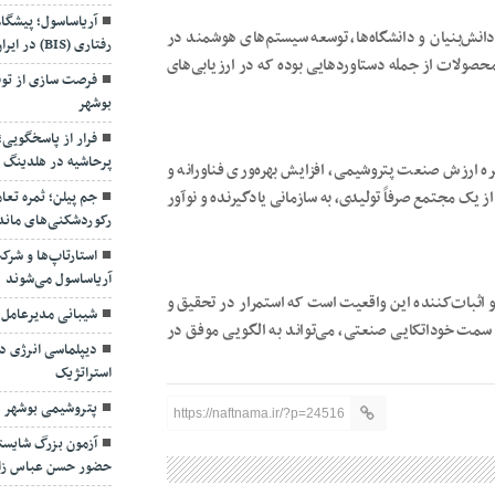
آریاساسول؛ پیشگا
رفتاری (BIS) در ایران
نش‌بنیان و دانشگاه‌ها، توسعه سیستم‌های هوشمند در
صولات از جمله دستاوردهایی بوده که در ارزیابی‌های
فرصت سازی از توق
بوشهر
فرار از پاسخگویی
پرحاشیه در هلدینگ 
ه ارزش صنعت پتروشیمی، افزایش بهره‌وری فناورانه و
جم پیلن؛ ثمره تعا
یک مجتمع صرفاً تولیدی، به سازمانی یادگیرنده و نوآور
رکوردشکنی‌های ماند
استارتاپ‌ها و شرک
آریاساسول می‌شوند
شیبانی مدیرعامل
 اثبات‌کننده این واقعیت است که استمرار در تحقیق و
 سمت خوداتکایی صنعتی، می‌تواند به الگویی موفق در
دیپلماسی انرژی در
استراتژیک
پتروشیمی بوشهر د
https://naftnama.ir/?p=24516
آزمون بزرگ شایسته
حضور حسن عباس زا
بهره برداری از ای