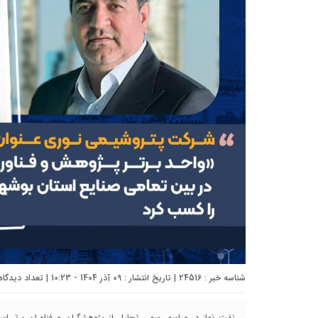
شناسه خبر : 24516 | تاریخ انتشار : 09 آذر 1404 - 10:23 | تعداد دیدگاه :
نفت نما: در مراسم رسمی تجلیل از پژوهشگران و فناوران برتر است