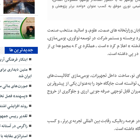
وشیمی نوری موفق به کسب عنوان «واحد برتر پژوهش و
ق
یابان وزارتخانه های صمت، علوم، و اساتید منتخب صنعت
رد برجسته و مستمر شرکت در توسعه نوآوری، بومی‌سازی،
جديدترين ها
ته» اعلام کرده است، عملکردی که مجموعه‌ای از
را در پی داشته است.
ابتکار فرهنگی آر
متین دیداری برای
ایران شد
ای نو، ساخت داخل تجهیزات، بومی‌سازی کاتالیست‌های
صورت‌های مالی سه
توانسته است جایگاه خود را به‌عنوان یکی از پیشروترین
یزان قابل توجهی صرفه جویی ارزی و جلوگیری از خروج
«پسهند» فصل نخست ۱۴۰۵ را قدرتمند
روند افزایشیِ اش
تقدیر رییس جمهور
ر عرصه رباتیک، رقابت بین المللی تجربه ی برتر، و کسب
زاگرس در آستانه 
استراتژی مقابله با