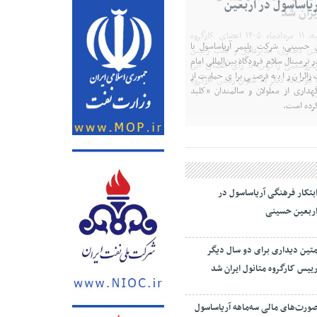
یران شد
در نشست روز یکشنبه، ۱۱ مردادماه ۱۴۰۵ اعضای کارگروه
تین دیداری، مدیرعامل و‌ نائب رییس
روشیمی زاگرس، با رأی اعضای این
 دو ساله دیگر به عنوان رئیس کارگروه
.
بتکار فرهنگی آریاساسول در
ربعین حسینی
تین دیداری برای دو سال دیگر
ییس کارگروه متانول ایران شد
ورت‌های مالی سه‌ماهه آریاساسول
نتشر شد