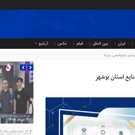
ایران
بین الملل
فیلم
عکس
آرشیو
دبیر
,
پتروشیمی
,
ویژه
ایع استان بوشهر
11 مرداد 1405
متین دیداری بر