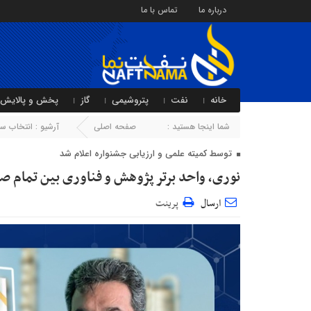
درباره ما
تماس با ما
خانه
نفت
پتروشیمی
گاز
پخش و پالایش
شما اینجا هستید :
صفحه اصلی
آرشیو :
انتخاب سر
توسط کمیته علمی و ارزیابی جشنواره اعلام شد
نوری، واحد برتر پژوهش و فناوری بین تمام صن
ارسال
پرینت