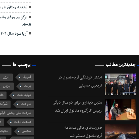
تجدید میثاق با ر
برگزاری موفق مان
بوشهر
آریا سود سال ۱۴۰۴ را از طریق سجام واریز کرد
جدیدترین مطالب
برچسب ها
ابتکار فرهنگی آریاساسول در
آمریکا
انرژی
اربعین حسینی
برنت
بنزین
تولید نفت
دان
متین دیداری برای دو سال دیگر
سوخت
شرکت 
رییس کارگروه متانول ایران شد
شرکت ملی پخش فرآورد
صنعت نفت
ع
صورت‌های مالی سه‌ماهه
مجلس
محیط 
آریاساسول منتشر شد
نفت برنت
نف