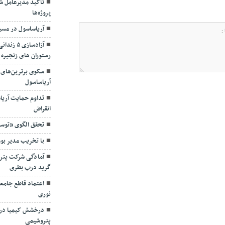
پروژه‌ها
آریاساسول در مسی
آزادسازی
رستوران های زنجیره 
سکوی برترین‌های 
آریاساسول
تداوم حمایت آریا
انقراض
تحقق الگوی «توسع
با تخریب مدیر بو
آمادگی شرکت پترو
گرید درب بطری
اعتماد قاطع جامع
نوری
درخشش کیمیا در 
پتروشیمی