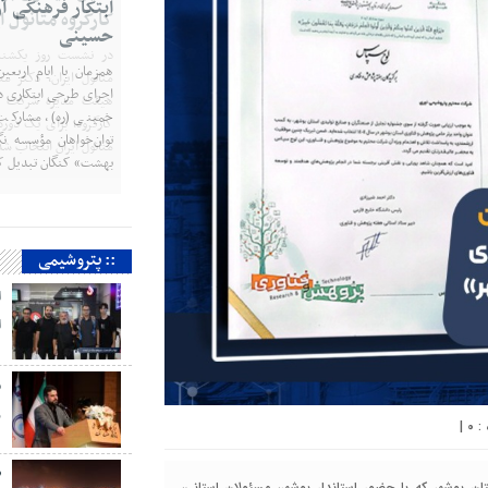
کارگروه متانول ا
متانول ایران، دکتر م
هیئت مدیره شرکت پت
کارگروه، برای یک دوره
متانول ایران انتخاب شد
:: پتروشیمی
ا
ا
م
ر
|
۰
ص
م
ان بوشهر که با حضور استاندار بوشهر، مسئولان استانی،