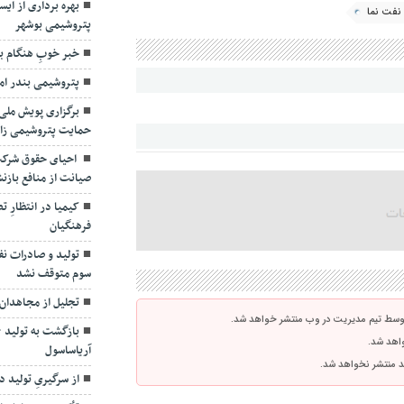
پتروشیمی بوشهر
نفت نما
خبر خوبِ هنگام ب
پتروشیمی بندر اما
برگزاری پویش ملی 
حمایت پتروشیمی ز
احیای حقوق شرکت
صیانت از منافع بازن
کیمیا در انتظارِ
فرهنگیان
تولید و صادرات ن
سوم متوقف نشد
تجلیل از مجاهدان 
توسط تیم مدیریت در وب منتشر خواهد شد.
آریاساسول
واهد شد.
از سرگیریِ تولید د
اشد منتشر نخواهد شد.
تأکید مدیرعامل شس