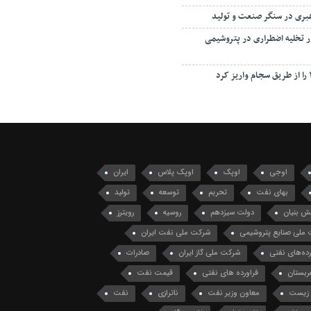
هبری در سنگر صنعت و تولید
ور تخلیه اضطراری در پتروشیمی
اوجی
اوپک
اوپک پلاس
ایران
بهای نفت
تحریم
توسعه
تولید
ش بنیان
دولت سیزدهم
روسیه
رویترز
ملی صنایع پتروشیمی
شرکت ملی نفت ایران
ه‌های نفتی
شرکت ملی گاز ایران
صادرات
ربستان
فراورده های نفتی
قیمت نفت
زیست
معاون وزیر نفت
ناترازی
نفت
ت خام
نفت نما
نفت و گاز