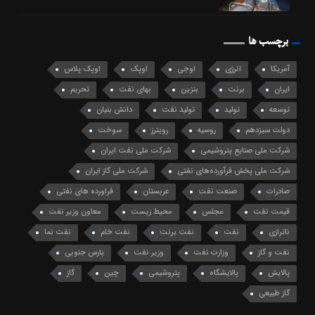
برچسب ها
آمریکا
انرژی
اوجی
اوپک
اوپک پلاس
ایران
برنت
بنزین
بهای نفت
تحریم
توسعه
تولید
تولید نفت
دانش بنیان
دولت سیزدهم
روسیه
رویترز
سوخت
شرکت ملی صنایع پتروشیمی
شرکت ملی نفت ایران
شرکت ملی پخش فرآورده‌های نفتی
شرکت ملی گاز ایران
صادرات
صنعت نفت
عربستان
فراورده های نفتی
قیمت نفت
مجلس
محیط زیست
معاون وزیر نفت
ناترازی
نفت
نفت برنت
نفت خام
نفت نما
نفت و گاز
وزارت نفت
وزیر نفت
پارس جنوبی
پالایش
پالایشگاه
پتروشیمی
چین
گاز
گاز طبیعی