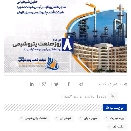
به اشتراک بگذارید :
https://naftnama.ir/?p=18967
برچسب ها
پیام تبریک
سپهر لاوان
شیخیانی
صنعت پتروشیمی
نفت نما