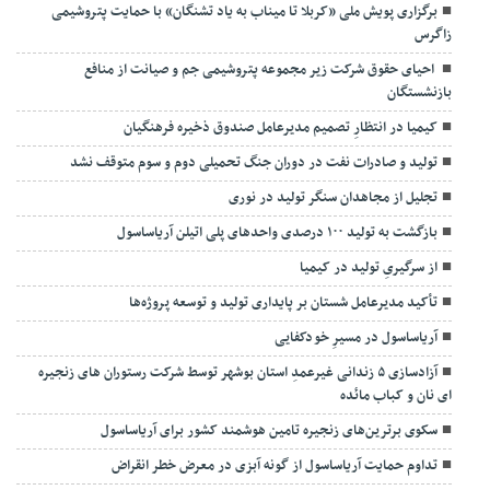
برگزاری پویش ملی «کربلا تا میناب به یاد تشنگان» با حمایت پتروشیمی
زاگرس
احیای حقوق شرکت زیر مجموعه پتروشیمی جم و صیانت از منافع
بازنشستگان
کیمیا در انتظارِ تصمیم مدیرعامل صندوق ذخیره فرهنگیان
تولید و صادرات نفت در دوران جنگ تحمیلی دوم و سوم متوقف نشد
تجلیل از مجاهدان سنگر تولید در نوری
بازگشت به تولید ۱۰۰ درصدی واحدهای پلی اتیلن آریاساسول
از سرگیریِ تولید در کیمیا
تأکید مدیرعامل شستان بر پایداری تولید و توسعه پروژه‌ها
آریاساسول در مسیرِ خودکفایی
آزادسازی ۵ زندانی غیرعمدِ استان بوشهر توسط شرکت رستوران های زنجیره
ای نان و کباب مائده
سکوی برترین‌های زنجیره تامین هوشمند کشور برای آریاساسول
تداوم حمایت آریاساسول از گونه آبزی در معرض خطر انقراض