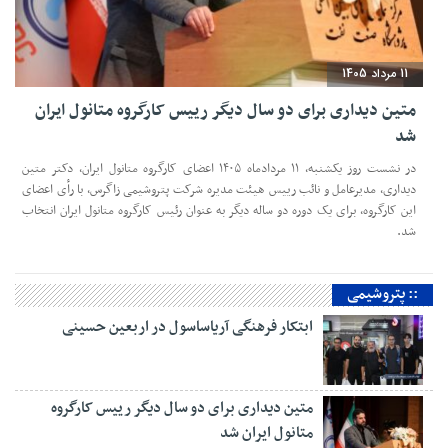
11 مرداد 1405
متین دیداری برای دو سال دیگر رییس کارگروه متانول ایران
شد
در نشست روز یکشنبه، ۱۱ مردادماه ۱۴۰۵ اعضای کارگروه متانول ایران، دکتر متین
دیداری، مدیرعامل و‌ نائب رییس هیئت مدیره شرکت پتروشیمی زاگرس، با رأی اعضای
این کارگروه، برای یک دوره دو ساله دیگر به عنوان رئیس کارگروه متانول ایران انتخاب
شد.
:: پتروشیمی
ابتکار فرهنگی آریاساسول در اربعین حسینی
متین دیداری برای دو سال دیگر رییس کارگروه
متانول ایران شد