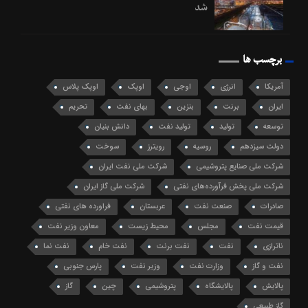
شد
برچسب ها
آمریکا
انرژی
اوجی
اوپک
اوپک پلاس
ایران
برنت
بنزین
بهای نفت
تحریم
توسعه
تولید
تولید نفت
دانش بنیان
دولت سیزدهم
روسیه
رویترز
سوخت
شرکت ملی صنایع پتروشیمی
شرکت ملی نفت ایران
شرکت ملی پخش فرآورده‌های نفتی
شرکت ملی گاز ایران
صادرات
صنعت نفت
عربستان
فراورده های نفتی
قیمت نفت
مجلس
محیط زیست
معاون وزیر نفت
ناترازی
نفت
نفت برنت
نفت خام
نفت نما
نفت و گاز
وزارت نفت
وزیر نفت
پارس جنوبی
پالایش
پالایشگاه
پتروشیمی
چین
گاز
گاز طبیعی