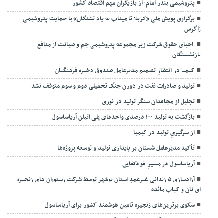
پتروشیمی بندر امام؛ از بازیگران مهم اقتصاد کشور
برگزاری پویش ملی «کربلا تا میناب به یاد تشنگان» با حمایت پتروشیمی
زاگرس
احیای حقوق شرکت زیر مجموعه پتروشیمی جم و صیانت از منافع
بازنشستگان
کیمیا در انتظارِ تصمیم مدیرعامل صندوق ذخیره فرهنگیان
تولید و صادرات نفت در دوران جنگ تحمیلی دوم و سوم متوقف نشد
تجلیل از مجاهدان سنگر تولید در نوری
بازگشت به تولید ۱۰۰ درصدی واحدهای پلی اتیلن آریاساسول
از سرگیریِ تولید در کیمیا
تأکید مدیرعامل شستان بر پایداری تولید و توسعه پروژه‌ها
آریاساسول در مسیرِ خودکفایی
آزادسازی ۵ زندانی غیرعمدِ استان بوشهر توسط شرکت رستوران های زنجیره
ای نان و کباب مائده
سکوی برترین‌های زنجیره تامین هوشمند کشور برای آریاساسول