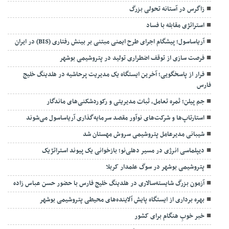
زاگرس در آستانه تحولی بزرگ
استراتژی مقابله با فساد
آریاساسول؛ پیشگام اجرای طرح ایمنی مبتنی بر بینش رفتاری (BIS) در ایران
فرصت سازی از توقف اضطراری تولید در پتروشیمی بوشهر
فرار از پاسخگویی؛ آخرین ایستگاه یک مدیریت پرحاشیه در هلدینگ خلیج
فارس
جم پیلن؛ ثمره تعامل، ثبات مدیریتی و رکوردشکنی‌های ماندگار
استارتاپ‌ها و شرکت‌های نوآور مقصد سرما‌یه‌گذاری آریاساسول می‌شوند
شیبانی مدیرعامل پتروشیمی سروش مهستان شد
دیپلماسی انرژی در مسیر دهلی‌نو؛ بازخوانی یک پیوند استراتژیک
پتروشیمی بوشهر در سوگ علمدار کربلا
آزمون بزرگ شایسته‌سالاری در هلدینگ خلیج فارس با حضور حسن عباس زاده
بهره برداری از ایستگاه پایش آلاینده‌های محیطی پتروشیمی بوشهر
خبر خوبِ هنگام برای کشور